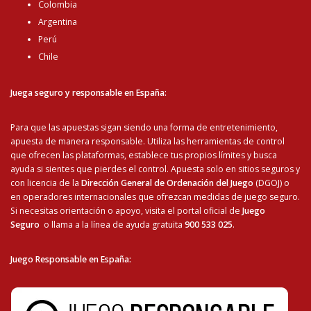
Colombia
Argentina
Perú
Chile
Juega seguro y responsable en España:
Para que las apuestas sigan siendo una forma de entretenimiento,
apuesta de manera responsable. Utiliza las herramientas de control
que ofrecen las plataformas, establece tus propios límites y busca
ayuda si sientes que pierdes el control. Apuesta solo en sitios seguros y
con licencia de la
Dirección General de Ordenación del Juego
(DGOJ) o
en operadores internacionales que ofrezcan medidas de juego seguro.
Si necesitas orientación o apoyo, visita el portal oficial de
Juego
Seguro
o llama a la línea de ayuda gratuita
900 533 025
.
Juego Responsable en España
: