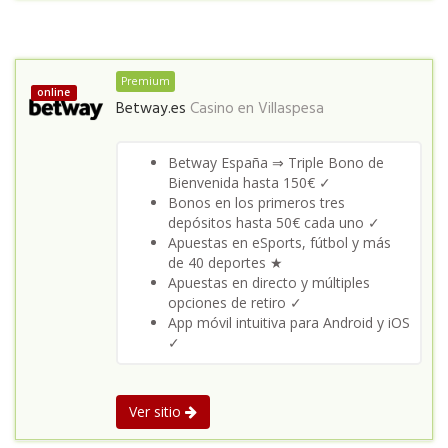
Premium
online
Betway.es
Casino en
Villaspesa
Betway España ⇒ Triple Bono de
Bienvenida hasta 150€ ✓
Bonos en los primeros tres
depósitos hasta 50€ cada uno ✓
Apuestas en eSports, fútbol y más
de 40 deportes ★
Apuestas en directo y múltiples
opciones de retiro ✓
App móvil intuitiva para Android y iOS
✓
Ver sitio