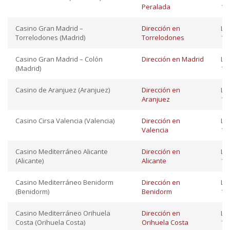
Peralada
10:
Casino Gran Madrid –
Dirección en
Lu
Torrelodones (Madrid)
Torrelodones
16:
Casino Gran Madrid – Colón
Dirección en Madrid
Lu
(Madrid)
12:
Casino de Aranjuez (Aranjuez)
Dirección en
Lu
Aranjuez
12:
Casino Cirsa Valencia (Valencia)
Dirección en
Lu
Valencia
12:
Casino Mediterráneo Alicante
Dirección en
Lu
(Alicante)
Alicante
10:
Casino Mediterráneo Benidorm
Dirección en
Lu
(Benidorm)
Benidorm
10:
Casino Mediterráneo Orihuela
Dirección en
Lu
Costa (Orihuela Costa)
Orihuela Costa
12: