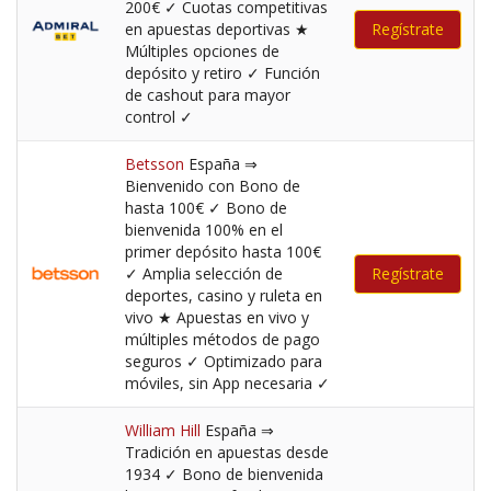
200€ ✓ Cuotas competitivas
en apuestas deportivas ★
Regístrate
Múltiples opciones de
depósito y retiro ✓ Función
de cashout para mayor
control ✓
Betsson
España ⇒
Bienvenido con Bono de
hasta 100€ ✓ Bono de
bienvenida 100% en el
primer depósito hasta 100€
✓ Amplia selección de
Regístrate
deportes, casino y ruleta en
vivo ★ Apuestas en vivo y
múltiples métodos de pago
seguros ✓ Optimizado para
móviles, sin App necesaria ✓
William Hill
España ⇒
Tradición en apuestas desde
1934 ✓ Bono de bienvenida