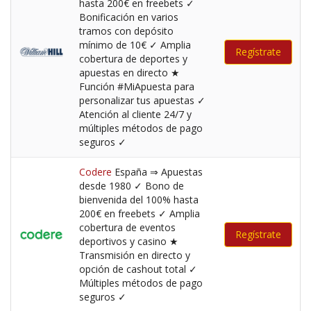
hasta 200€ en freebets ✓
Bonificación en varios
tramos con depósito
mínimo de 10€ ✓ Amplia
Regístrate
cobertura de deportes y
apuestas en directo ★
Función #MiApuesta para
personalizar tus apuestas ✓
Atención al cliente 24/7 y
múltiples métodos de pago
seguros ✓
Codere
España ⇒ Apuestas
desde 1980 ✓ Bono de
bienvenida del 100% hasta
200€ en freebets ✓ Amplia
cobertura de eventos
Regístrate
deportivos y casino ★
Transmisión en directo y
opción de cashout total ✓
Múltiples métodos de pago
seguros ✓