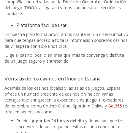
compañías autorizadas por la Dirección General de Ordenación
del Juego (DGOJ), así garantizamos que nuestra selección es
confiable.
Plataforma fácil de usar
En nuestra plataforma procuramos mantener un diseño intuitivo
para que tengas acceso a toda la información sobre los casinos
de Villaspesa con sólo unos clics.
¡Elige el casino local o en línea que más te convenga y disfruta
de un juego seguro y entretenido!
Ventajas de los casinos en línea en España
Además de los casinos locales y las salas de juegos, España
ofrece un número creciente de casinos online con varias
ventajas que enriquecen la experiencia de juego. Proveedores
de renombre como Codere Online, Sportium Online y
Bet365
te
ofrecen beneficios como:
Puedes
jugar las 24 horas del día
y donde sea que te
encuentres, lo único que necesitas es una conexión a
internet.