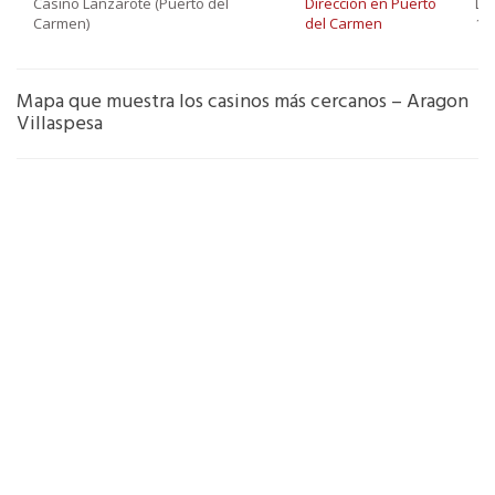
Casino Lanzarote (Puerto del
Dirección en Puerto
Lu
Carmen)
del Carmen
12:
Mapa que muestra los casinos más cercanos – Aragon
Villaspesa