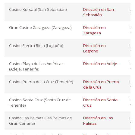
Casino Kursaal (San Sebastián)
Dirección en San
Lu
Sebastián
12:
Gran Casino Zaragoza (Zaragoza)
Dirección en
Lu
Zaragoza
12:
Casino Electra Rioja (Logroño)
Dirección en
Lu
Logroño
12:
Casino Playa de Las Américas
Dirección en Adeje
Lu
(Adeje, Tenerife)
11:
Casino Puerto de la Cruz (Tenerife)
Dirección en Puerto
Lu
de la Cruz
11:
Casino Santa Cruz (Santa Cruz de
Dirección en Santa
Lu
Tenerife)
Cruz
12:
Casino Las Palmas (Las Palmas de
Dirección en Las
Lu
Gran Canaria)
Palmas
12: