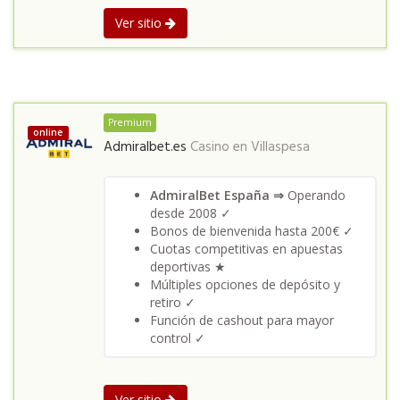
Ver sitio
Premium
online
Admiralbet.es
Casino en
Villaspesa
AdmiralBet España ⇒
Operando
desde 2008 ✓
Bonos de bienvenida hasta 200€ ✓
Cuotas competitivas en apuestas
deportivas ★
Múltiples opciones de depósito y
retiro ✓
Función de cashout para mayor
control ✓
Ver sitio