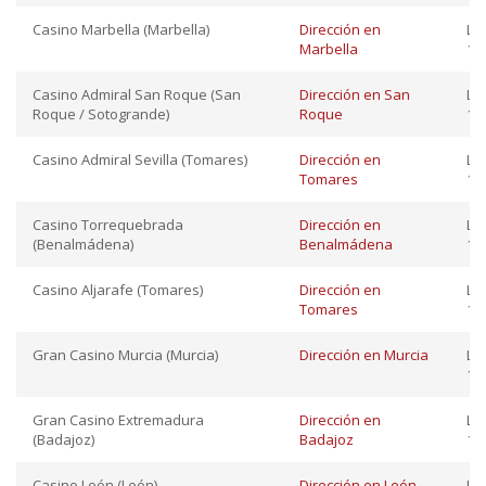
Casino Marbella (Marbella)
Dirección en
Lu
Marbella
12:
Casino Admiral San Roque (San
Dirección en San
Lu
Roque / Sotogrande)
Roque
12:
Casino Admiral Sevilla (Tomares)
Dirección en
Lu
Tomares
12:
Casino Torrequebrada
Dirección en
Lu
(Benalmádena)
Benalmádena
12:
Casino Aljarafe (Tomares)
Dirección en
Lu
Tomares
12:
Gran Casino Murcia (Murcia)
Dirección en Murcia
Lu
12:
Gran Casino Extremadura
Dirección en
Lu
(Badajoz)
Badajoz
12:
Casino León (León)
Dirección en León
Lu