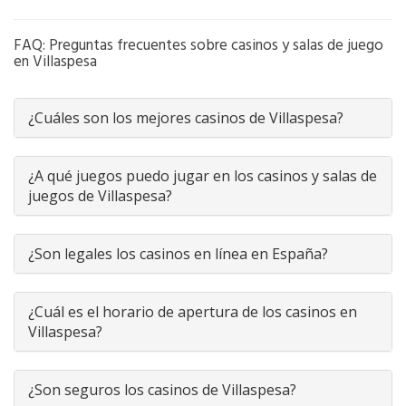
FAQ: Preguntas frecuentes sobre casinos y salas de juego
en Villaspesa
¿Cuáles son los mejores casinos de Villaspesa?
¿A qué juegos puedo jugar en los casinos y salas de
juegos de Villaspesa?
¿Son legales los casinos en línea en España?
¿Cuál es el horario de apertura de los casinos en
Villaspesa?
¿Son seguros los casinos de Villaspesa?