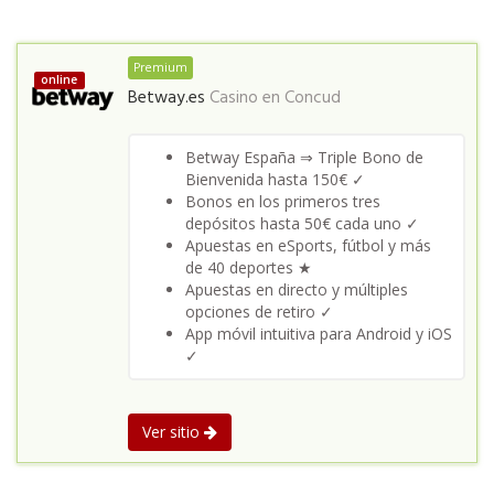
Premium
online
Betway.es
Casino en
Concud
Betway España ⇒ Triple Bono de
Bienvenida hasta 150€ ✓
Bonos en los primeros tres
depósitos hasta 50€ cada uno ✓
Apuestas en eSports, fútbol y más
de 40 deportes ★
Apuestas en directo y múltiples
opciones de retiro ✓
App móvil intuitiva para Android y iOS
✓
Ver sitio