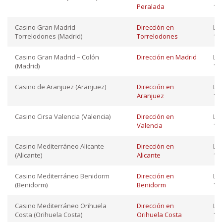
Peralada
10:
Casino Gran Madrid –
Dirección en
Lu
Torrelodones (Madrid)
Torrelodones
16:
Casino Gran Madrid – Colón
Dirección en Madrid
Lu
(Madrid)
12:
Casino de Aranjuez (Aranjuez)
Dirección en
Lu
Aranjuez
12:
Casino Cirsa Valencia (Valencia)
Dirección en
Lu
Valencia
12:
Casino Mediterráneo Alicante
Dirección en
Lu
(Alicante)
Alicante
10:
Casino Mediterráneo Benidorm
Dirección en
Lu
(Benidorm)
Benidorm
10:
Casino Mediterráneo Orihuela
Dirección en
Lu
Costa (Orihuela Costa)
Orihuela Costa
12: