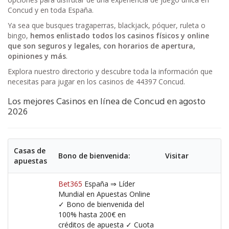
Concud y en toda España.
Ya sea que busques tragaperras, blackjack, póquer, ruleta o
bingo,
hemos enlistado todos los casinos físicos y online
que son seguros y legales, con horarios de apertura,
opiniones y más
.
Explora nuestro directorio y descubre toda la información que
necesitas para jugar en los casinos de 44397 Concud.
Los mejores Casinos en línea de Concud en agosto
2026
Casas de
Bono de bienvenida:
Visitar
apuestas
Bet365
España ⇒ Líder
Mundial en Apuestas Online
✓ Bono de bienvenida del
100% hasta 200€ en
créditos de apuesta ✓ Cuota