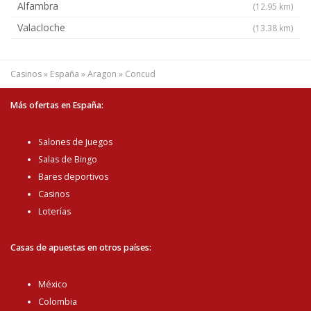
Alfambra
(12.95 km)
Valacloche
(13.38 km)
Casinos
»
España
»
Aragon
»
Concud
Más ofertas en España:
Salones de Juegos
Salas de Bingo
Bares deportivos
Casinos
Loterías
Casas de apuestas en otros países:
México
Colombia