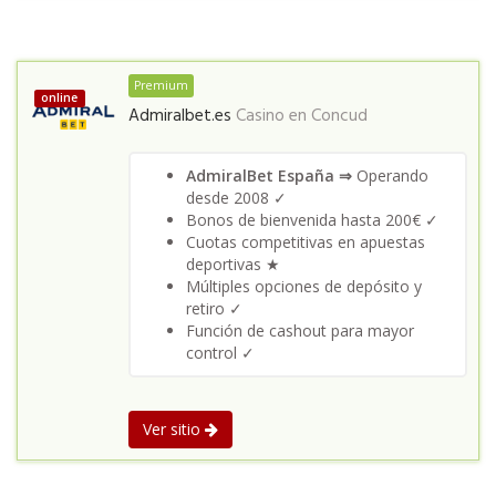
Premium
online
Admiralbet.es
Casino en
Concud
AdmiralBet España ⇒
Operando
desde 2008 ✓
Bonos de bienvenida hasta 200€ ✓
Cuotas competitivas en apuestas
deportivas ★
Múltiples opciones de depósito y
retiro ✓
Función de cashout para mayor
control ✓
Ver sitio