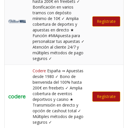
hasta 200€ en freebets ✓
Bonificación en varios
tramos con depósito
mínimo de 10€ ✓ Amplia
Regístrate
cobertura de deportes y
apuestas en directo ★
Función #MiApuesta para
personalizar tus apuestas ✓
Atención al cliente 24/7 y
múltiples métodos de pago
seguros ✓
Codere
España ⇒ Apuestas
desde 1980 ✓ Bono de
bienvenida del 100% hasta
200€ en freebets ✓ Amplia
cobertura de eventos
Regístrate
deportivos y casino ★
Transmisión en directo y
opción de cashout total ✓
Múltiples métodos de pago
seguros ✓