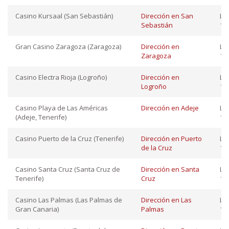
Casino Kursaal (San Sebastián)
Dirección en San
Lu
Sebastián
12:
Gran Casino Zaragoza (Zaragoza)
Dirección en
Lu
Zaragoza
12:
Casino Electra Rioja (Logroño)
Dirección en
Lu
Logroño
12:
Casino Playa de Las Américas
Dirección en Adeje
Lu
(Adeje, Tenerife)
11:
Casino Puerto de la Cruz (Tenerife)
Dirección en Puerto
Lu
de la Cruz
11:
Casino Santa Cruz (Santa Cruz de
Dirección en Santa
Lu
Tenerife)
Cruz
12:
Casino Las Palmas (Las Palmas de
Dirección en Las
Lu
Gran Canaria)
Palmas
12: