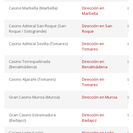
Casino Marbella (Marbella)
Dirección en
Lu
Marbella
12:
Casino Admiral San Roque (San
Dirección en San
Lu
Roque / Sotogrande)
Roque
12:
Casino Admiral Sevilla (Tomares)
Dirección en
Lu
Tomares
12:
Casino Torrequebrada
Dirección en
Lu
(Benalmádena)
Benalmádena
12:
Casino Aljarafe (Tomares)
Dirección en
Lu
Tomares
12:
Gran Casino Murcia (Murcia)
Dirección en Murcia
Lu
12:
Gran Casino Extremadura
Dirección en
Lu
(Badajoz)
Badajoz
12:
Casino León (León)
Dirección en León
Lu