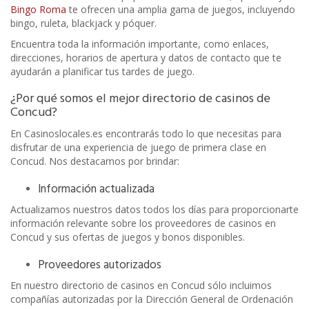
Bingo Roma
te ofrecen una amplia gama de juegos, incluyendo
bingo, ruleta, blackjack y póquer.
Encuentra toda la información importante, como enlaces,
direcciones, horarios de apertura y datos de contacto que te
ayudarán a planificar tus tardes de juego.
¿Por qué somos el mejor directorio de casinos de
Concud?
En Casinoslocales.es encontrarás todo lo que necesitas para
disfrutar de una experiencia de juego de primera clase en
Concud. Nos destacamos por brindar:
Información actualizada
Actualizamos nuestros datos todos los días para proporcionarte
información relevante sobre los proveedores de casinos en
Concud y sus ofertas de juegos y bonos disponibles.
Proveedores autorizados
En nuestro directorio de casinos en Concud sólo incluimos
compañías autorizadas por la Dirección General de Ordenación