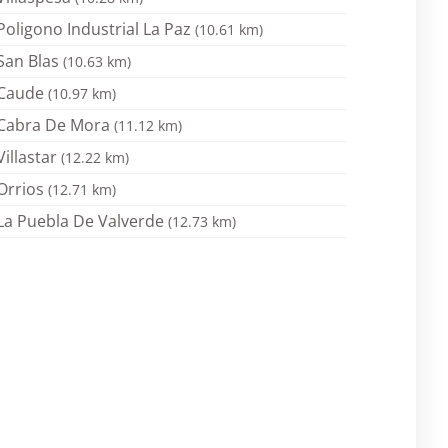
Poligono Industrial La Paz
(10.61 km)
San Blas
(10.63 km)
Caude
(10.97 km)
Cabra De Mora
(11.12 km)
Villastar
(12.22 km)
Orrios
(12.71 km)
La Puebla De Valverde
(12.73 km)