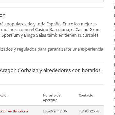
gon
más populares de y toda España. Entre los mejores
de muchos, como el
Casino Barcelona
, el
Casino Gran
o
Sportium
y
Bingo Salas
también tienen sucursales
rizados y regulados para garantizarte una experiencia
 Aragon Corbalan y alrededores con horarios,
ección
Horario de
Contacto
Apertura
cción en Barcelona
Lun-Dom 12:00-
+34 93 225 78