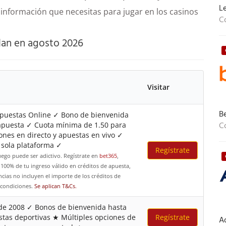
L
 información que necesitas para jugar en los casinos
C
lan en agosto 2026
Visitar
B
puestas Online ✓ Bono de bienvenida
C
 apuesta ✓ Cuota mínima de 1.50 para
ones en directo y apuestas en vivo ✓
 sola plataforma ✓
Regístrate
juego puede ser adictivo. Regístrate en
bet365
,
 100% de tu ingreso válido en créditos de apuesta,
ncias no incluyen el importe de los créditos de
s condiciones.
Se aplican T&Cs
.
e 2008 ✓ Bonos de bienvenida hasta
tas deportivas ★ Múltiples opciones de
Regístrate
A