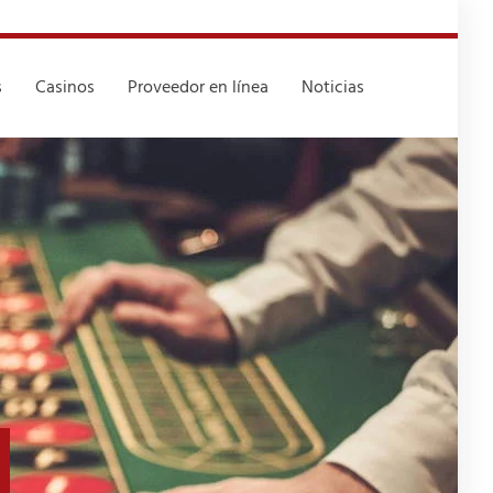
s
Casinos
Proveedor en línea
Noticias