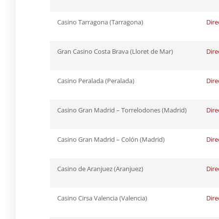
Casino Tarragona (Tarragona)
Dire
Gran Casino Costa Brava (Lloret de Mar)
Dire
Casino Peralada (Peralada)
Dire
Casino Gran Madrid – Torrelodones (Madrid)
Dire
Casino Gran Madrid – Colón (Madrid)
Dire
Casino de Aranjuez (Aranjuez)
Dire
Casino Cirsa Valencia (Valencia)
Dire