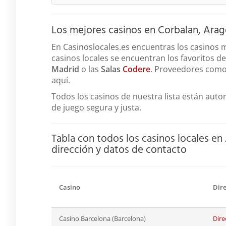
Los mejores casinos en Corbalan, Ara
En Casinoslocales.es encuentras los casinos 
casinos locales se encuentran los favoritos 
Madrid
o las
Salas
Codere
. Proveedores com
aquí.
Todos los casinos de nuestra lista están auto
de juego segura y justa.
Tabla con todos los casinos locales en
dirección y datos de contacto
Casino
Dir
Casino Barcelona (Barcelona)
Dire