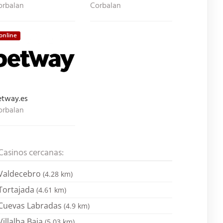
orbalan
Corbalan
online
etway.es
orbalan
Casinos cercanas:
Valdecebro
(4.28 km)
Tortajada
(4.61 km)
Cuevas Labradas
(4.9 km)
Villalba Baja
(5.03 km)