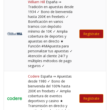
William Hill
España ⇒
Tradición en apuestas desde
1934 ✓ Bono de bienvenida
hasta 200€ en freebets ✓
Bonificación en varios
tramos con depósito
mínimo de 10€ ✓ Amplia
Regístrate
cobertura de deportes y
apuestas en directo ★
Función #MiApuesta para
personalizar tus apuestas ✓
Atención al cliente 24/7 y
múltiples métodos de pago
seguros ✓
Codere
España ⇒ Apuestas
desde 1980 ✓ Bono de
bienvenida del 100% hasta
200€ en freebets ✓ Amplia
cobertura de eventos
Regístrate
deportivos y casino ★
Transmisión en directo y