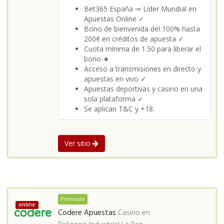
Bet365 España ⇒ Líder Mundial en
Apuestas Online ✓
Bono de bienvenida del 100% hasta
200€ en créditos de apuesta ✓
Cuota mínima de 1.50 para liberar el
bono ★
Acceso a transmisiones en directo y
apuestas en vivo ✓
Apuestas deportivas y casino en una
sola plataforma ✓
Se aplican T&C y +18.
Ver sitio
Premium
online
Codere Apuestas
Casino en