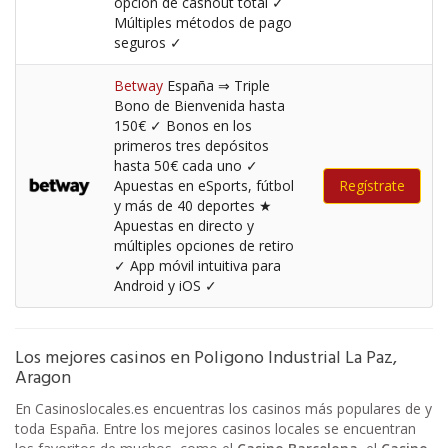
opción de cashout total ✓
Múltiples métodos de pago
seguros ✓
Betway
España ⇒ Triple
Bono de Bienvenida hasta
150€ ✓ Bonos en los
primeros tres depósitos
hasta 50€ cada uno ✓
Apuestas en eSports, fútbol
Regístrate
y más de 40 deportes ★
Apuestas en directo y
múltiples opciones de retiro
✓ App móvil intuitiva para
Android y iOS ✓
Los mejores casinos en Poligono Industrial La Paz,
Aragon
En Casinoslocales.es encuentras los casinos más populares de y
toda España. Entre los mejores casinos locales se encuentran