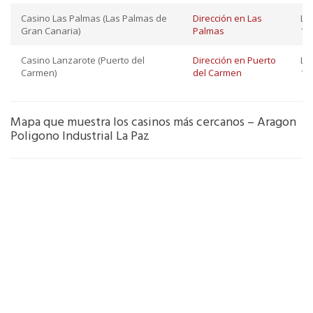
Casino Las Palmas (Las Palmas de
Dirección en Las
Lu
Gran Canaria)
Palmas
12:
Casino Lanzarote (Puerto del
Dirección en Puerto
Lu
Carmen)
del Carmen
12:
Mapa que muestra los casinos más cercanos – Aragon
Poligono Industrial La Paz