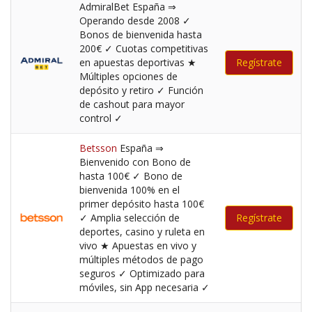
AdmiralBet España ⇒
Operando desde 2008 ✓
Bonos de bienvenida hasta
200€ ✓ Cuotas competitivas
en apuestas deportivas ★
Regístrate
Múltiples opciones de
depósito y retiro ✓ Función
de cashout para mayor
control ✓
Betsson
España ⇒
Bienvenido con Bono de
hasta 100€ ✓ Bono de
bienvenida 100% en el
primer depósito hasta 100€
✓ Amplia selección de
Regístrate
deportes, casino y ruleta en
vivo ★ Apuestas en vivo y
múltiples métodos de pago
seguros ✓ Optimizado para
móviles, sin App necesaria ✓