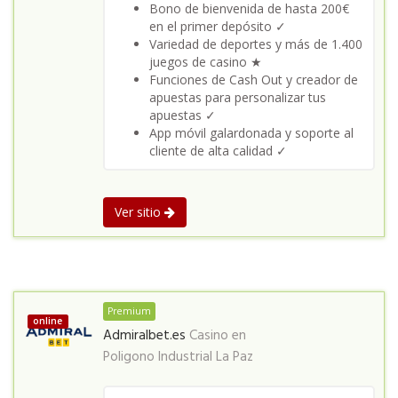
Bono de bienvenida de hasta 200€
en el primer depósito ✓
Variedad de deportes y más de 1.400
juegos de casino ★
Funciones de Cash Out y creador de
apuestas para personalizar tus
apuestas ✓
App móvil galardonada y soporte al
cliente de alta calidad ✓
Ver sitio
Premium
online
Admiralbet.es
Casino en
Poligono Industrial La Paz