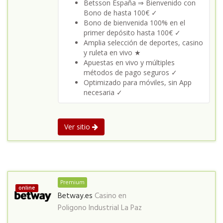
Betsson España ⇒ Bienvenido con
Bono de hasta 100€ ✓
Bono de bienvenida 100% en el
primer depósito hasta 100€ ✓
Amplia selección de deportes, casino
y ruleta en vivo ★
Apuestas en vivo y múltiples
métodos de pago seguros ✓
Optimizado para móviles, sin App
necesaria ✓
Ver sitio
Premium
online
Betway.es
Casino en
Poligono Industrial La Paz