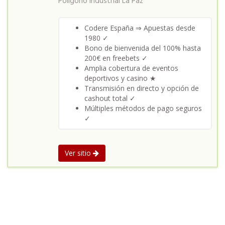
Poligono Industrial La Paz
Codere España ⇒ Apuestas desde
1980 ✓
Bono de bienvenida del 100% hasta
200€ en freebets ✓
Amplia cobertura de eventos
deportivos y casino ★
Transmisión en directo y opción de
cashout total ✓
Múltiples métodos de pago seguros
✓
Ver sitio