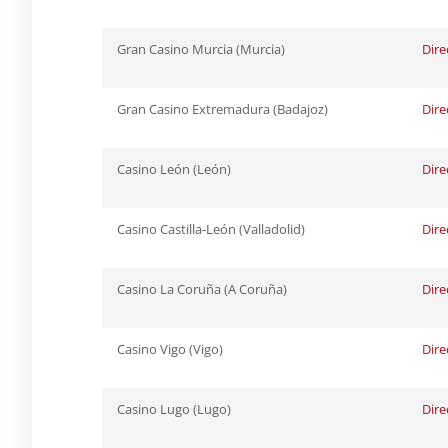
Gran Casino Murcia (Murcia)
Dire
Gran Casino Extremadura (Badajoz)
Dire
Casino León (León)
Dire
Casino Castilla-León (Valladolid)
Dire
Casino La Coruña (A Coruña)
Dire
Casino Vigo (Vigo)
Dire
Casino Lugo (Lugo)
Dire