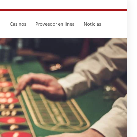
s
Casinos
Proveedor en línea
Noticias