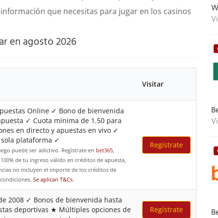
Wi
 información que necesitas para jugar en los casinos
Vi
tar en agosto 2026
Visitar
B
puestas Online ✓ Bono de bienvenida
Vi
 apuesta ✓ Cuota mínima de 1.50 para
ones en directo y apuestas en vivo ✓
 sola plataforma ✓
Regístrate
juego puede ser adictivo. Regístrate en
bet365
,
 100% de tu ingreso válido en créditos de apuesta,
ncias no incluyen el importe de los créditos de
s condiciones.
Se aplican T&Cs
.
e 2008 ✓ Bonos de bienvenida hasta
tas deportivas ★ Múltiples opciones de
Regístrate
B