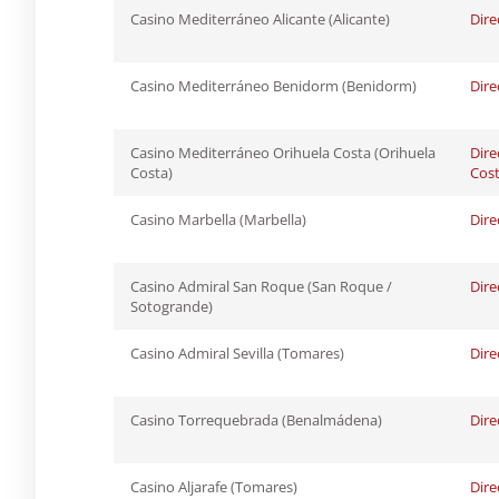
Casino Mediterráneo Alicante (Alicante)
Dire
Casino Mediterráneo Benidorm (Benidorm)
Dire
Casino Mediterráneo Orihuela Costa (Orihuela
Dire
Costa)
Cos
Casino Marbella (Marbella)
Dire
Casino Admiral San Roque (San Roque /
Dire
Sotogrande)
Casino Admiral Sevilla (Tomares)
Dire
Casino Torrequebrada (Benalmádena)
Dir
Casino Aljarafe (Tomares)
Dire