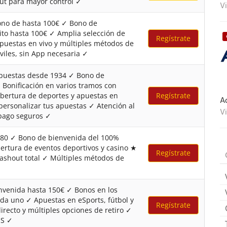
out para mayor control ✓
Vi
no de hasta 100€ ✓ Bono de
to hasta 100€ ✓ Amplia selección de
Regístrate
Apuestas en vivo y múltiples métodos de
iles, sin App necesaria ✓
puestas desde 1934 ✓ Bono de
 Bonificación en varios tramos con
bertura de deportes y apuestas en
Regístrate
A
ersonalizar tus apuestas ✓ Atención al
Vi
 pago seguros ✓
80 ✓ Bono de bienvenida del 100%
ertura de eventos deportivos y casino ★
Regístrate
cashout total ✓ Múltiples métodos de
nvenida hasta 150€ ✓ Bonos en los
ada uno ✓ Apuestas en eSports, fútbol y
Regístrate
recto y múltiples opciones de retiro ✓
OS ✓