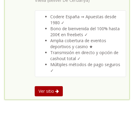
Vilella (Bellver De Cerdanya)
Codere España ⇒ Apuestas desde
1980 ✓
Bono de bienvenida del 100% hasta
200€ en freebets ✓
Amplia cobertura de eventos
deportivos y casino ★
Transmisión en directo y opción de
cashout total ✓
Múltiples métodos de pago seguros
✓
Ver sitio