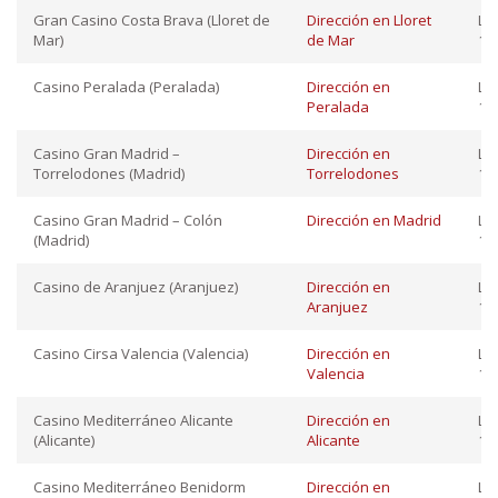
Gran Casino Costa Brava (Lloret de
Dirección en Lloret
Lu
Mar)
de Mar
10:
Casino Peralada (Peralada)
Dirección en
Lu
Peralada
10:
Casino Gran Madrid –
Dirección en
Lu
Torrelodones (Madrid)
Torrelodones
16:
Casino Gran Madrid – Colón
Dirección en Madrid
Lu
(Madrid)
12:
Casino de Aranjuez (Aranjuez)
Dirección en
Lu
Aranjuez
12:
Casino Cirsa Valencia (Valencia)
Dirección en
Lu
Valencia
12:
Casino Mediterráneo Alicante
Dirección en
Lu
(Alicante)
Alicante
10:
Casino Mediterráneo Benidorm
Dirección en
Lu