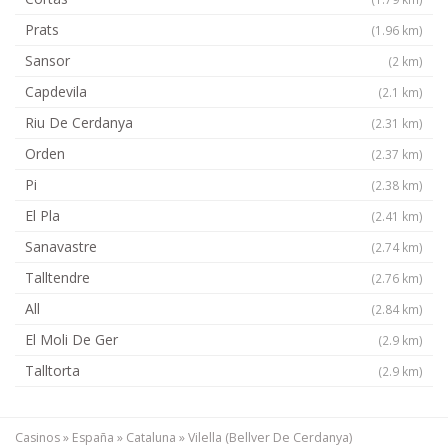
Prats
(1.96 km)
Sansor
(2 km)
Capdevila
(2.1 km)
Riu De Cerdanya
(2.31 km)
Orden
(2.37 km)
Pi
(2.38 km)
El Pla
(2.41 km)
Sanavastre
(2.74 km)
Talltendre
(2.76 km)
All
(2.84 km)
El Moli De Ger
(2.9 km)
Talltorta
(2.9 km)
Casinos
»
España
»
Cataluna
»
Vilella (Bellver De Cerdanya)