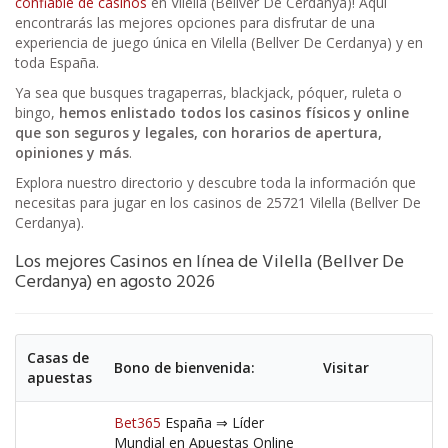
confiable de casinos
en Vilella (Bellver De Cerdanya)! Aquí
encontrarás las mejores opciones para disfrutar de una
experiencia de juego única en Vilella (Bellver De Cerdanya) y en
toda España.
Ya sea que busques tragaperras, blackjack, póquer, ruleta o
bingo,
hemos enlistado todos los casinos físicos y online
que son seguros y legales, con horarios de apertura,
opiniones y más
.
Explora nuestro directorio y descubre toda la información que
necesitas para jugar en los casinos de 25721 Vilella (Bellver De
Cerdanya).
Los mejores Casinos en línea de Vilella (Bellver De
Cerdanya) en agosto 2026
Casas de
Bono de bienvenida:
Visitar
apuestas
Bet365
España ⇒ Líder
Mundial en Apuestas Online