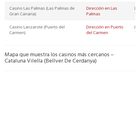
Casino Las Palmas (Las Palmas de
Dirección en Las
Lu
Gran Canaria)
Palmas
12:
Casino Lanzarote (Puerto del
Dirección en Puerto
Lu
Carmen)
del Carmen
12:
Mapa que muestra los casinos más cercanos –
Cataluna Vilella (Bellver De Cerdanya)