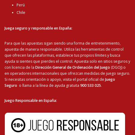
Perú
Chile
Juega seguro y responsable en España:
Para que las apuestas sigan siendo una forma de entretenimiento,
apuesta de manera responsable. Utiliza las herramientas de control
que ofrecen las plataformas, establece tus propios límites y busca
ayuda si sientes que pierdes el control. Apuesta solo en sitios seguros y
con licencia de la
Dirección General de Ordenación del Juego
(DGOJ) o
en operadores internacionales que ofrezcan medidas de juego seguro.
Si necesitas orientación o apoyo, visita el portal oficial de
Juego
Seguro
o llama a la línea de ayuda gratuita
900 533 025
.
Juego Responsable en España
: