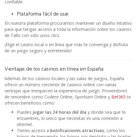
confiable.
Plataforma fácil de usar
En nuestra plataforma procuramos mantener un diseño intuitivo
para que tengas acceso a toda la información sobre los casinos
de Tallo con sólo unos clics.
¡Elige el casino local o en línea que más te convenga y disfruta
de un juego seguro y entretenido!
Ventajas de los casinos en línea en España
Además de los casinos locales y las salas de juegos, España
ofrece un número creciente de casinos online con varias
ventajas que enriquecen la experiencia de juego. Proveedores
de renombre como Codere Online, Sportium Online y
Bet365
te
ofrecen beneficios como:
Puedes
jugar las 24 horas del día
y donde sea que te
encuentres, lo único que necesitas es una conexión a
internet.
Tienes acceso a
bonificaciones atractivas
, como los
bonos de bienvenida, los bonos por depósito y las tiradas