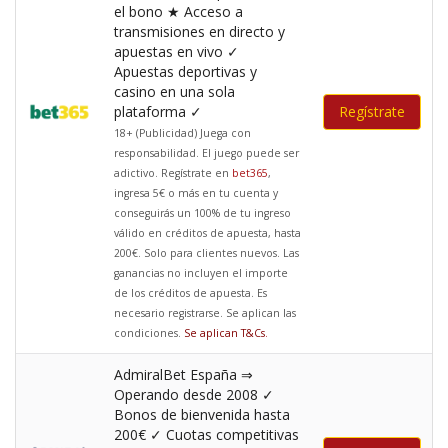
el bono ★ Acceso a
transmisiones en directo y
apuestas en vivo ✓
Apuestas deportivas y
casino en una sola
plataforma ✓
Regístrate
18+ (Publicidad) Juega con
responsabilidad. El juego puede ser
adictivo. Regístrate en
bet365
,
ingresa 5€ o más en tu cuenta y
conseguirás un 100% de tu ingreso
válido en créditos de apuesta, hasta
200€. Solo para clientes nuevos. Las
ganancias no incluyen el importe
de los créditos de apuesta. Es
necesario registrarse. Se aplican las
condiciones.
Se aplican T&Cs
.
AdmiralBet España ⇒
Operando desde 2008 ✓
Bonos de bienvenida hasta
200€ ✓ Cuotas competitivas