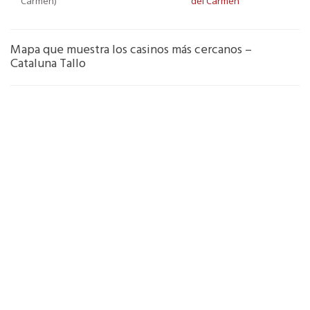
Carmen)
del Carmen
12:
Mapa que muestra los casinos más cercanos –
Cataluna Tallo