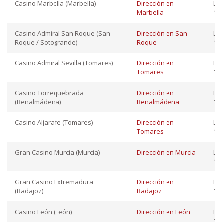
Casino Marbella (Marbella)
Dirección en
Lu
Marbella
12:
Casino Admiral San Roque (San
Dirección en San
Lu
Roque / Sotogrande)
Roque
12:
Casino Admiral Sevilla (Tomares)
Dirección en
Lu
Tomares
12:
Casino Torrequebrada
Dirección en
Lu
(Benalmádena)
Benalmádena
12:
Casino Aljarafe (Tomares)
Dirección en
Lu
Tomares
12:
Gran Casino Murcia (Murcia)
Dirección en Murcia
Lu
12:
Gran Casino Extremadura
Dirección en
Lu
(Badajoz)
Badajoz
12:
Casino León (León)
Dirección en León
Lu
11: