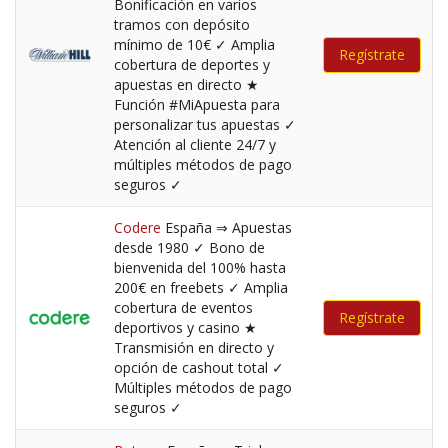
Bonificación en varios
tramos con depósito
mínimo de 10€ ✓ Amplia
Regístrate
cobertura de deportes y
apuestas en directo ★
Función #MiApuesta para
personalizar tus apuestas ✓
Atención al cliente 24/7 y
múltiples métodos de pago
seguros ✓
Codere
España ⇒ Apuestas
desde 1980 ✓ Bono de
bienvenida del 100% hasta
200€ en freebets ✓ Amplia
cobertura de eventos
Regístrate
deportivos y casino ★
Transmisión en directo y
opción de cashout total ✓
Múltiples métodos de pago
seguros ✓