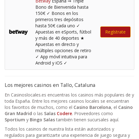
Betway
España ⇒ Triple
Bono de Bienvenida hasta
150€ ✓ Bonos en los
primeros tres depósitos
hasta 50€ cada uno ✓
Apuestas en eSports, fútbol
Regístrate
y más de 40 deportes ★
Apuestas en directo y
múltiples opciones de retiro
✓ App móvil intuitiva para
Android y iOS ✓
Los mejores casinos en Tallo, Cataluna
En Casinoslocales.es encuentras los casinos más populares de y
toda España. Entre los mejores casinos locales se encuentran
los favoritos de muchos, como el
Casino Barcelona
, el
Casino
Gran Madrid
o las
Salas
Codere
. Proveedores como
Sportium
y
Bingo Salas
también tienen sucursales aquí.
Todos los casinos de nuestra lista están autorizados y
regulados para garantizarte una experiencia de juego segura y