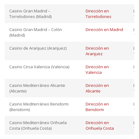
Casino Gran Madrid –
Dirección en
Lu
Torrelodones (Madrid)
Torrelodones
16:
Casino Gran Madrid – Colón
Dirección en Madrid
Lu
(Madrid)
12:
Casino de Aranjuez (Aranjuez)
Dirección en
Lu
Aranjuez
12:
Casino Cirsa Valencia (Valencia)
Dirección en
Lu
Valencia
12:
Casino Mediterráneo Alicante
Dirección en
Lu
(Alicante)
Alicante
10:
Casino Mediterráneo Benidorm
Dirección en
Lu
(Benidorm)
Benidorm
10:
Casino Mediterráneo Orihuela
Dirección en
Lu
Costa (Orihuela Costa)
Orihuela Costa
12: