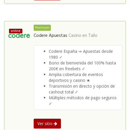
Premium
online
Codere Apuestas
Casino en
Tallo
Codere España ⇒ Apuestas desde
1980 ✓
Bono de bienvenida del 100% hasta
200€ en freebets ✓
Amplia cobertura de eventos
deportivos y casino ★
Transmisión en directo y opción de
cashout total ✓
Múltiples métodos de pago seguros
✓
Ver sitio