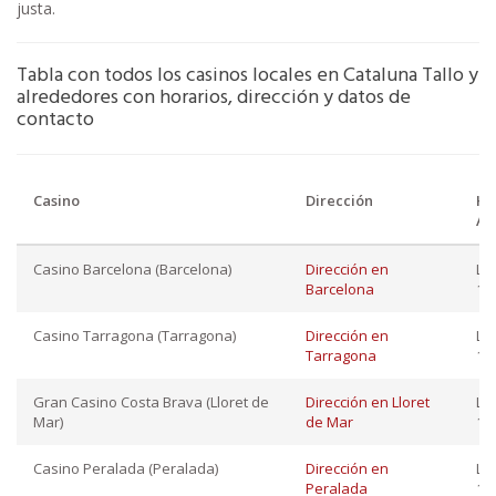
justa.
Tabla con todos los casinos locales en Cataluna Tallo y
alrededores con horarios, dirección y datos de
contacto
Casino
Dirección
Ho
Ap
Casino Barcelona (Barcelona)
Dirección en
Lu
Barcelona
12:
Casino Tarragona (Tarragona)
Dirección en
Lu
Tarragona
12:
Gran Casino Costa Brava (Lloret de
Dirección en Lloret
Lu
Mar)
de Mar
10:
Casino Peralada (Peralada)
Dirección en
Lu
Peralada
10: