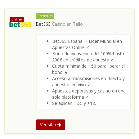
Premium
online
Bet365
Casino en
Tallo
Bet365 España ⇒ Líder Mundial en
Apuestas Online ✓
Bono de bienvenida del 100% hasta
200€ en créditos de apuesta ✓
Cuota mínima de 1.50 para liberar el
bono ★
Acceso a transmisiones en directo y
apuestas en vivo ✓
Apuestas deportivas y casino en una
sola plataforma ✓
Se aplican T&C y +18.
Ver sitio