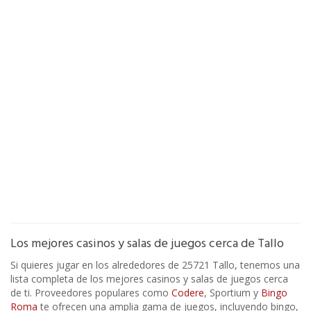
Los mejores casinos y salas de juegos cerca de Tallo
Si quieres jugar en los alrededores de 25721 Tallo, tenemos una
lista completa de los mejores casinos y salas de juegos cerca
de ti. Proveedores populares como
Codere
, Sportium y
Bingo
Roma
te ofrecen una amplia gama de juegos, incluyendo bingo,