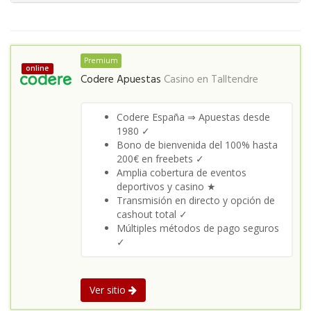
Premium
online
Codere Apuestas
Casino en
Talltendre
Codere España ⇒ Apuestas desde
1980 ✓
Bono de bienvenida del 100% hasta
200€ en freebets ✓
Amplia cobertura de eventos
deportivos y casino ★
Transmisión en directo y opción de
cashout total ✓
Múltiples métodos de pago seguros
✓
Ver sitio