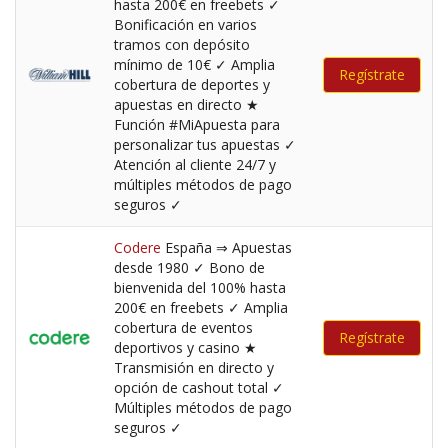
hasta 200€ en freebets ✓
Bonificación en varios
tramos con depósito
mínimo de 10€ ✓ Amplia
Regístrate
cobertura de deportes y
apuestas en directo ★
Función #MiApuesta para
personalizar tus apuestas ✓
Atención al cliente 24/7 y
múltiples métodos de pago
seguros ✓
Codere
España ⇒ Apuestas
desde 1980 ✓ Bono de
bienvenida del 100% hasta
200€ en freebets ✓ Amplia
cobertura de eventos
Regístrate
deportivos y casino ★
Transmisión en directo y
opción de cashout total ✓
Múltiples métodos de pago
seguros ✓