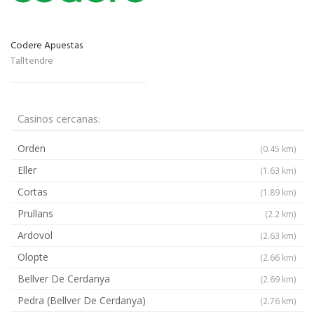
Codere Apuestas
Talltendre
Casinos cercanas:
Orden
(0.45 km)
Eller
(1.63 km)
Cortas
(1.89 km)
Prullans
(2.2 km)
Ardovol
(2.63 km)
Olopte
(2.66 km)
Bellver De Cerdanya
(2.69 km)
Pedra (Bellver De Cerdanya)
(2.76 km)