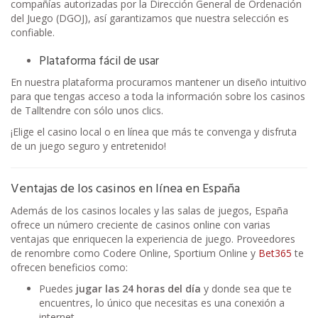
compañías autorizadas por la Dirección General de Ordenación
del Juego (DGOJ), así garantizamos que nuestra selección es
confiable.
Plataforma fácil de usar
En nuestra plataforma procuramos mantener un diseño intuitivo
para que tengas acceso a toda la información sobre los casinos
de Talltendre con sólo unos clics.
¡Elige el casino local o en línea que más te convenga y disfruta
de un juego seguro y entretenido!
Ventajas de los casinos en línea en España
Además de los casinos locales y las salas de juegos, España
ofrece un número creciente de casinos online con varias
ventajas que enriquecen la experiencia de juego. Proveedores
de renombre como Codere Online, Sportium Online y
Bet365
te
ofrecen beneficios como:
Puedes
jugar las 24 horas del día
y donde sea que te
encuentres, lo único que necesitas es una conexión a
internet.