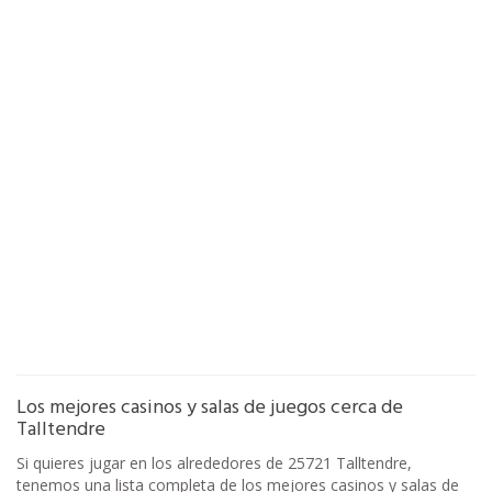
Los mejores casinos y salas de juegos cerca de
Talltendre
Si quieres jugar en los alrededores de 25721 Talltendre,
tenemos una lista completa de los mejores casinos y salas de