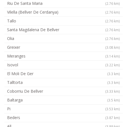
Riu De Santa Maria
(2.76 km)
Vilella (Bellver De Cerdanya)
(2.76 km)
Tallo
(2.76 km)
Santa Magdalena De Bellver
(2.76 km)
Olia
(2.76 km)
Greixer
(3.08 km)
Meranges
(3.14 km)
Isovol
(3.22 km)
El Moli De Ger
(3.3 km)
Talltorta
(3.3 km)
Coborriu De Bellver
(3.33 km)
Baltarga
(3.5 km)
Pi
(3.53 km)
Beders
(3.87 km)
All
(3.89 km)