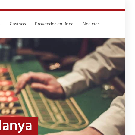
s
Casinos
Proveedor en línea
Noticias
danya