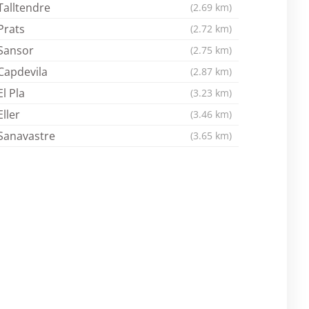
Talltendre
(2.69 km)
Prats
(2.72 km)
Sansor
(2.75 km)
Capdevila
(2.87 km)
El Pla
(3.23 km)
Eller
(3.46 km)
Sanavastre
(3.65 km)