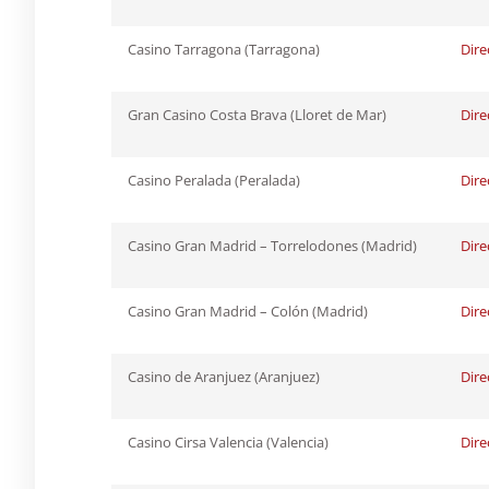
Casino Tarragona (Tarragona)
Dire
Gran Casino Costa Brava (Lloret de Mar)
Dire
Casino Peralada (Peralada)
Dire
Casino Gran Madrid – Torrelodones (Madrid)
Dire
Casino Gran Madrid – Colón (Madrid)
Dire
Casino de Aranjuez (Aranjuez)
Dire
Casino Cirsa Valencia (Valencia)
Dire