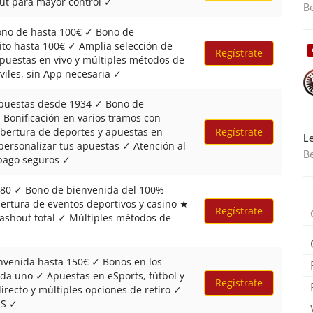
out para mayor control ✓
B
no de hasta 100€ ✓ Bono de
to hasta 100€ ✓ Amplia selección de
Regístrate
Apuestas en vivo y múltiples métodos de
iles, sin App necesaria ✓
puestas desde 1934 ✓ Bono de
 Bonificación en varios tramos con
bertura de deportes y apuestas en
Regístrate
L
ersonalizar tus apuestas ✓ Atención al
B
 pago seguros ✓
80 ✓ Bono de bienvenida del 100%
ertura de eventos deportivos y casino ★
Regístrate
cashout total ✓ Múltiples métodos de
nvenida hasta 150€ ✓ Bonos en los
ada uno ✓ Apuestas en eSports, fútbol y
Regístrate
recto y múltiples opciones de retiro ✓
OS ✓