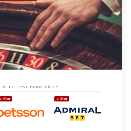
Las mejores casinos online:
online
online