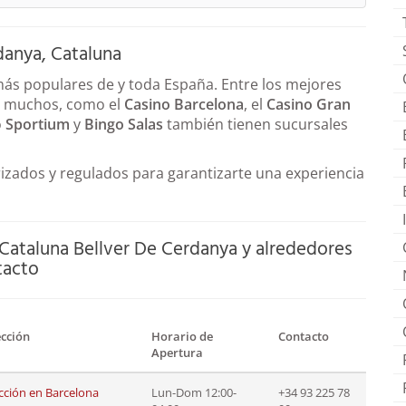
danya, Cataluna
más populares de y toda España. Entre los mejores
de muchos, como el
Casino Barcelona
, el
Casino Gran
o
Sportium
y
Bingo Salas
también tienen sucursales
rizados y regulados para garantizarte una experiencia
 Cataluna Bellver De Cerdanya y alrededores
tacto
ección
Horario de
Contacto
Apertura
cción en Barcelona
Lun-Dom 12:00-
+34 93 225 78