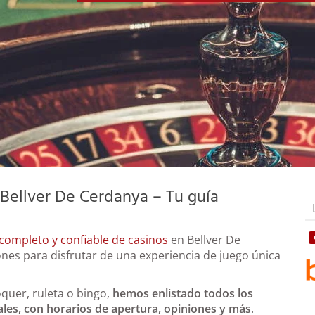
 Bellver De Cerdanya – Tu guía
 completo y confiable de casinos
en Bellver De
nes para disfrutar de una experiencia de juego única
quer, ruleta o bingo,
hemos enlistado todos los
gales, con horarios de apertura, opiniones y más
.