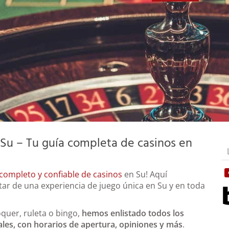
 Su – Tu guía completa de casinos en
 completo y confiable de casinos
en Su! Aquí
tar de una experiencia de juego única en Su y en toda
quer, ruleta o bingo,
hemos enlistado todos los
gales, con horarios de apertura, opiniones y más
.