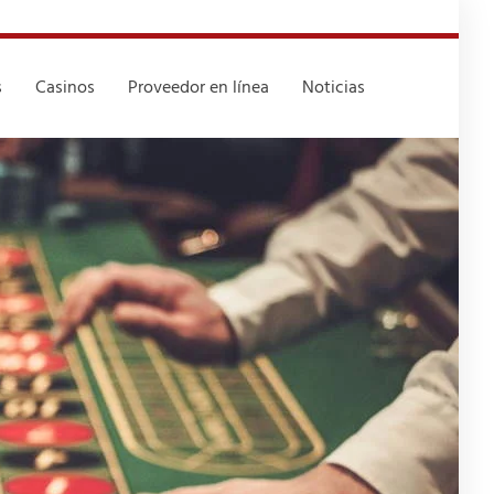
s
Casinos
Proveedor en línea
Noticias