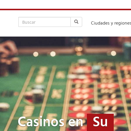
Ciudades y regione
Casinos en
Su