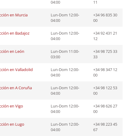
04:00
11
cción en Murcia
Lun-Dom 12:00-
+34 96 835 30
04:00
00
cción en Badajoz
Lun-Dom 12:00-
+34 92 431 21
04:00
12
cción en León
Lun-Dom 11:00-
+34 98 725 33
03:00
33
cción en Valladolid
Lun-Dom 12:00-
+34 98 347 12
04:00
00
cción en A Coruña
Lun-Dom 12:00-
+34 98 122 53
04:00
00
cción en Vigo
Lun-Dom 12:00-
+34 98 626 27
04:00
00
cción en Lugo
Lun-Dom 12:00-
+34 98 223 45
04:00
67