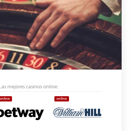
Las mejores casinos online:
online
online