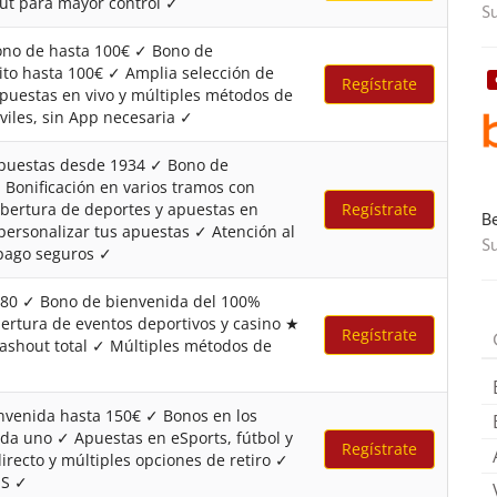
out para mayor control ✓
S
no de hasta 100€ ✓ Bono de
to hasta 100€ ✓ Amplia selección de
Regístrate
Apuestas en vivo y múltiples métodos de
iles, sin App necesaria ✓
puestas desde 1934 ✓ Bono de
 Bonificación en varios tramos con
bertura de deportes y apuestas en
Regístrate
B
ersonalizar tus apuestas ✓ Atención al
S
 pago seguros ✓
80 ✓ Bono de bienvenida del 100%
ertura de eventos deportivos y casino ★
Regístrate
cashout total ✓ Múltiples métodos de
nvenida hasta 150€ ✓ Bonos en los
ada uno ✓ Apuestas en eSports, fútbol y
Regístrate
recto y múltiples opciones de retiro ✓
OS ✓