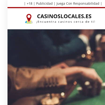
Skip
| +18 | Publicidad | Juega Con Responsabilidad |
to
main
content