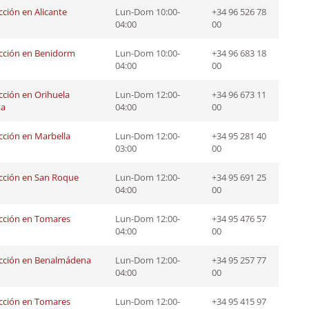
cción en Alicante
Lun-Dom 10:00-
+34 96 526 78
04:00
00
cción en Benidorm
Lun-Dom 10:00-
+34 96 683 18
04:00
00
cción en Orihuela
Lun-Dom 12:00-
+34 96 673 11
ta
04:00
00
cción en Marbella
Lun-Dom 12:00-
+34 95 281 40
03:00
00
cción en San Roque
Lun-Dom 12:00-
+34 95 691 25
04:00
00
cción en Tomares
Lun-Dom 12:00-
+34 95 476 57
04:00
00
ección en Benalmádena
Lun-Dom 12:00-
+34 95 257 77
04:00
00
cción en Tomares
Lun-Dom 12:00-
+34 95 415 97