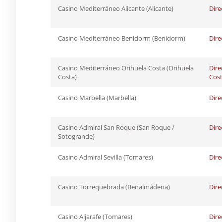
Casino Mediterráneo Alicante (Alicante)
Dire
Casino Mediterráneo Benidorm (Benidorm)
Dire
Casino Mediterráneo Orihuela Costa (Orihuela
Dire
Costa)
Cos
Casino Marbella (Marbella)
Dire
Casino Admiral San Roque (San Roque /
Dire
Sotogrande)
Casino Admiral Sevilla (Tomares)
Dire
Casino Torrequebrada (Benalmádena)
Dir
Casino Aljarafe (Tomares)
Dire