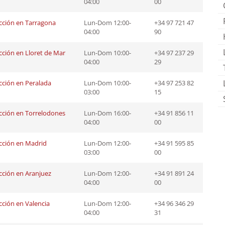
04:00
00
cción en Tarragona
Lun-Dom 12:00-
+34 97 721 47
04:00
90
cción en Lloret de Mar
Lun-Dom 10:00-
+34 97 237 29
04:00
29
cción en Peralada
Lun-Dom 10:00-
+34 97 253 82
03:00
15
cción en Torrelodones
Lun-Dom 16:00-
+34 91 856 11
04:00
00
cción en Madrid
Lun-Dom 12:00-
+34 91 595 85
03:00
00
cción en Aranjuez
Lun-Dom 12:00-
+34 91 891 24
04:00
00
cción en Valencia
Lun-Dom 12:00-
+34 96 346 29
04:00
31