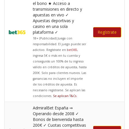
el bono ★ Acceso a
transmisiones en directo y
apuestas en vivo ✓
Apuestas deportivas y
casino en una sola
plataforma ✓
Regístrate
18+ (Publicidad) Juega con
responsabilidad. El juego puede ser
adictivo. Regístrate en
bet365
,
ingresa 5€ o más en tu cuenta y
conseguirás un 100% de tu ingreso
válido en créditos de apuesta, hasta
200€. Solo para clientes nuevos. Las
ganancias no incluyen el importe
de los créditos de apuesta. Es
necesario registrarse. Se aplican las
condiciones.
Se aplican T&Cs
.
AdmiralBet España ⇒
Operando desde 2008 ✓
Bonos de bienvenida hasta
200€ ✓ Cuotas competitivas