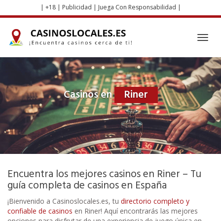
Skip
| +18 | Publicidad | Juega Con Responsabilidad |
to
main
content
Toggl
navig
Casinos en
Riner
Encuentra los mejores casinos en Riner – Tu
guía completa de casinos en España
¡Bienvenido a Casinoslocales.es, tu
directorio completo y
confiable de casinos
en Riner! Aquí encontrarás las mejores
opciones para disfrutar de una experiencia de juego única en