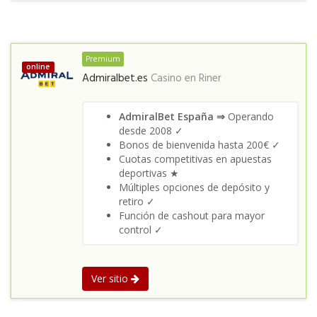
Premium
online
Admiralbet.es
Casino en
Riner
AdmiralBet España ⇒
Operando
desde 2008 ✓
Bonos de bienvenida hasta 200€ ✓
Cuotas competitivas en apuestas
deportivas ★
Múltiples opciones de depósito y
retiro ✓
Función de cashout para mayor
control ✓
Ver sitio