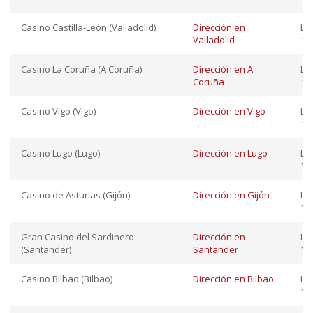
Casino Castilla-León (Valladolid)
Dirección en
Lu
Valladolid
12:
Casino La Coruña (A Coruña)
Dirección en A
Lu
Coruña
12:
Casino Vigo (Vigo)
Dirección en Vigo
Lu
12:
Casino Lugo (Lugo)
Dirección en Lugo
Lu
12:
Casino de Asturias (Gijón)
Dirección en Gijón
Lu
12:
Gran Casino del Sardinero
Dirección en
Lu
(Santander)
Santander
12:
Casino Bilbao (Bilbao)
Dirección en Bilbao
Lu
12: