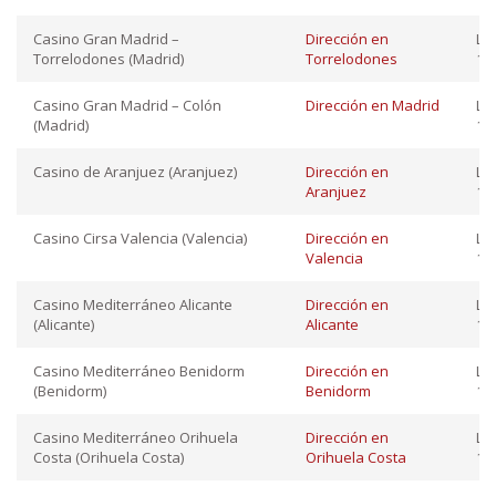
Casino Gran Madrid –
Dirección en
Lu
Torrelodones (Madrid)
Torrelodones
16:
Casino Gran Madrid – Colón
Dirección en Madrid
Lu
(Madrid)
12:
Casino de Aranjuez (Aranjuez)
Dirección en
Lu
Aranjuez
12:
Casino Cirsa Valencia (Valencia)
Dirección en
Lu
Valencia
12:
Casino Mediterráneo Alicante
Dirección en
Lu
(Alicante)
Alicante
10:
Casino Mediterráneo Benidorm
Dirección en
Lu
(Benidorm)
Benidorm
10:
Casino Mediterráneo Orihuela
Dirección en
Lu
Costa (Orihuela Costa)
Orihuela Costa
12: