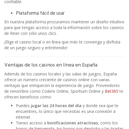
confiable.
Plataforma fácil de usar
En nuestra plataforma procuramos mantener un diseño intuitivo
para que tengas acceso a toda la información sobre los casinos
de Riner con sólo unos clics.
¡Elige el casino local o en línea que más te convenga y disfruta
de un juego seguro y entretenido!
Ventajas de los casinos en línea en España
Además de los casinos locales y las salas de juegos, España
ofrece un número creciente de casinos online con varias
ventajas que enriquecen la experiencia de juego. Proveedores
de renombre como Codere Online, Sportium Online y
Bet365
te
ofrecen beneficios como:
Puedes
jugar las 24 horas del día
y donde sea que te
encuentres, lo único que necesitas es una conexión a
internet.
Tienes acceso a
bonificaciones atractivas
, como los
bonos de bienvenida, los bonos por depósito y las tiradas