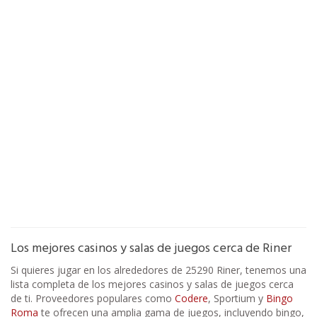
Los mejores casinos y salas de juegos cerca de Riner
Si quieres jugar en los alrededores de 25290 Riner, tenemos una
lista completa de los mejores casinos y salas de juegos cerca
de ti. Proveedores populares como
Codere
, Sportium y
Bingo
Roma
te ofrecen una amplia gama de juegos, incluyendo bingo,