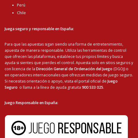
Perú
Chile
Juega seguro y responsable en España:
Para que las apuestas sigan siendo una forma de entretenimiento,
apuesta de manera responsable. Utiliza las herramientas de control
que ofrecen las plataformas, establece tus propios límites y busca
ayuda si sientes que pierdes el control. Apuesta solo en sitios seguros y
con licencia de la
Dirección General de Ordenación del Juego
(DGOJ) o
en operadores internacionales que ofrezcan medidas de juego seguro.
Si necesitas orientación o apoyo, visita el portal oficial de
Juego
Seguro
o llama a la línea de ayuda gratuita
900 533 025
.
Juego Responsable en España
: