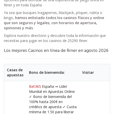
Riner y en toda España.
Ya sea que busques tragaperras, blackjack, póquer, ruleta o
bingo,
hemos enlistado todos los casinos físicos y online
que son seguros y legales, con horarios de apertura,
opiniones y más
.
Explora nuestro directorio y descubre toda la información que
necesitas para jugar en los casinos de 25290 Riner.
Los mejores Casinos en línea de Riner en agosto 2026
Casas de
Bono de bienvenida:
Visitar
apuestas
Bet365
España ⇒ Líder
Mundial en Apuestas Online
✓ Bono de bienvenida del
100% hasta 200€ en
créditos de apuesta ✓ Cuota
mínima de 1.50 para liberar