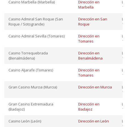
Casino Marbella (Marbella)
Dirección en
Lu
Marbella
12:
Casino Admiral San Roque (San
Dirección en San
Lu
Roque / Sotogrande)
Roque
12:
Casino Admiral Sevilla (Tomares)
Dirección en
Lu
Tomares
12:
Casino Torrequebrada
Dirección en
Lu
(Benalmádena)
Benalmádena
12:
Casino Aljarafe (Tomares)
Dirección en
Lu
Tomares
12:
Gran Casino Murcia (Murcia)
Dirección en Murcia
Lu
12:
Gran Casino Extremadura
Dirección en
Lu
(Badajoz)
Badajoz
12:
Casino León (León)
Dirección en León
Lu
11: