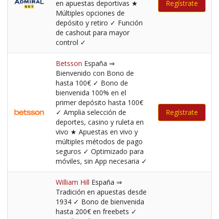
en apuestas deportivas ★
Regístrate
Múltiples opciones de
depósito y retiro ✓ Función
de cashout para mayor
control ✓
Betsson
España ⇒
Bienvenido con Bono de
hasta 100€ ✓ Bono de
bienvenida 100% en el
primer depósito hasta 100€
✓ Amplia selección de
Regístrate
deportes, casino y ruleta en
vivo ★ Apuestas en vivo y
múltiples métodos de pago
seguros ✓ Optimizado para
móviles, sin App necesaria ✓
William Hill
España ⇒
Tradición en apuestas desde
1934 ✓ Bono de bienvenida
hasta 200€ en freebets ✓