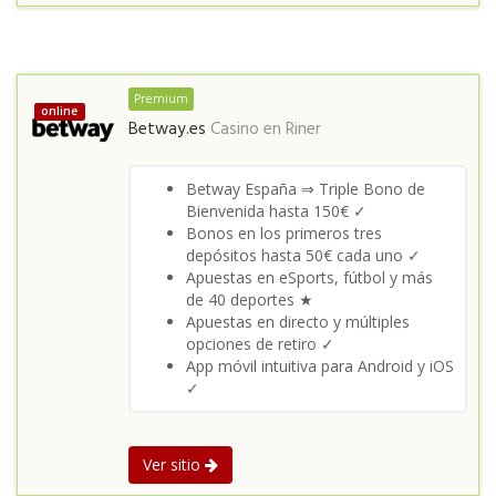
Premium
online
Betway.es
Casino en
Riner
Betway España ⇒ Triple Bono de
Bienvenida hasta 150€ ✓
Bonos en los primeros tres
depósitos hasta 50€ cada uno ✓
Apuestas en eSports, fútbol y más
de 40 deportes ★
Apuestas en directo y múltiples
opciones de retiro ✓
App móvil intuitiva para Android y iOS
✓
Ver sitio