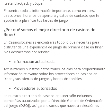
ruleta, blackjack y póquer.
Encuentra toda la información importante, como enlaces,
direcciones, horarios de apertura y datos de contacto que te
ayudarán a planificar tus tardes de juego.
¿Por qué somos el mejor directorio de casinos de
Riner?
En Casinoslocales.es encontrarás todo lo que necesitas para
disfrutar de una experiencia de juego de primera clase en Riner.
Nos destacamos por brindar:
Información actualizada
Actualizamos nuestros datos todos los días para proporcionarte
información relevante sobre los proveedores de casinos en
Riner y sus ofertas de juegos y bonos disponibles.
Proveedores autorizados
En nuestro directorio de casinos en Riner sólo incluimos
compañías autorizadas por la Dirección General de Ordenación
del Juego (DGOJ), así garantizamos que nuestra selección es