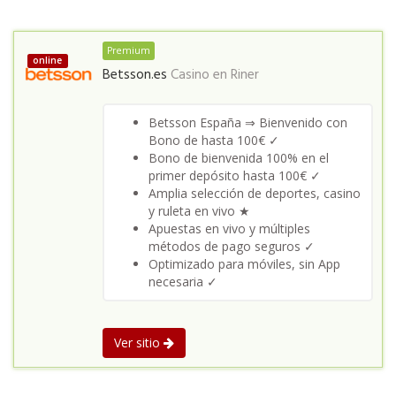
Premium
online
Betsson.es
Casino en
Riner
Betsson España ⇒ Bienvenido con
Bono de hasta 100€ ✓
Bono de bienvenida 100% en el
primer depósito hasta 100€ ✓
Amplia selección de deportes, casino
y ruleta en vivo ★
Apuestas en vivo y múltiples
métodos de pago seguros ✓
Optimizado para móviles, sin App
necesaria ✓
Ver sitio