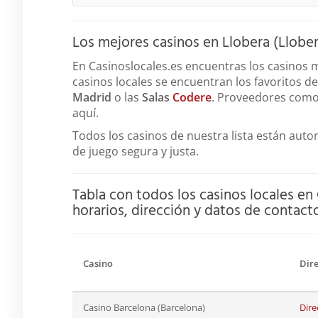
Los mejores casinos en Llobera (Llober
En Casinoslocales.es encuentras los casinos 
casinos locales se encuentran los favoritos 
Madrid
o las
Salas
Codere
. Proveedores com
aquí.
Todos los casinos de nuestra lista están auto
de juego segura y justa.
Tabla con todos los casinos locales en
horarios, dirección y datos de contact
Casino
Dir
Casino Barcelona (Barcelona)
Dire