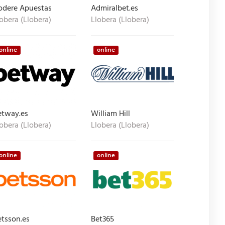
odere Apuestas
Admiralbet.es
obera (Llobera)
Llobera (Llobera)
online
online
etway.es
William Hill
obera (Llobera)
Llobera (Llobera)
online
online
etsson.es
Bet365