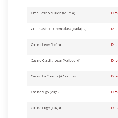
Gran Casino Murcia (Murcia)
Dire
Gran Casino Extremadura (Badajoz)
Dire
Casino León (León)
Dire
Casino Castilla-León (Valladolid)
Dire
Casino La Coruña (A Coruña)
Dire
Casino Vigo (Vigo)
Dire
Casino Lugo (Lugo)
Dire