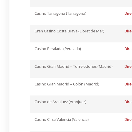
Casino Tarragona (Tarragona)
Dire
Gran Casino Costa Brava (Lloret de Mar)
Dire
Casino Peralada (Peralada)
Dire
Casino Gran Madrid – Torrelodones (Madrid)
Dire
Casino Gran Madrid – Colón (Madrid)
Dire
Casino de Aranjuez (Aranjuez)
Dire
Casino Cirsa Valencia (Valencia)
Dire