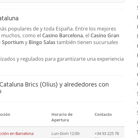
ataluna
más populares de y toda España. Entre los mejores
de muchos, como el
Casino Barcelona
, el
Casino Gran
o
Sportium
y
Bingo Salas
también tienen sucursales
rizados y regulados para garantizarte una experiencia
Cataluna Brics (Olius) y alrededores con
o
ección
Horario de
Contacto
Apertura
cción en Barcelona
Lun-Dom 12:00-
+34 93 225 78