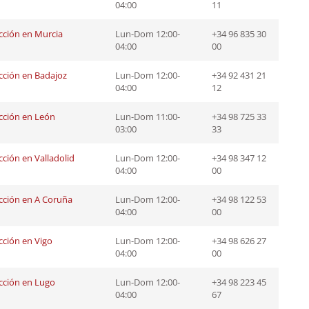
04:00
11
cción en Murcia
Lun-Dom 12:00-
+34 96 835 30
04:00
00
cción en Badajoz
Lun-Dom 12:00-
+34 92 431 21
04:00
12
cción en León
Lun-Dom 11:00-
+34 98 725 33
03:00
33
cción en Valladolid
Lun-Dom 12:00-
+34 98 347 12
04:00
00
cción en A Coruña
Lun-Dom 12:00-
+34 98 122 53
04:00
00
cción en Vigo
Lun-Dom 12:00-
+34 98 626 27
04:00
00
cción en Lugo
Lun-Dom 12:00-
+34 98 223 45
04:00
67