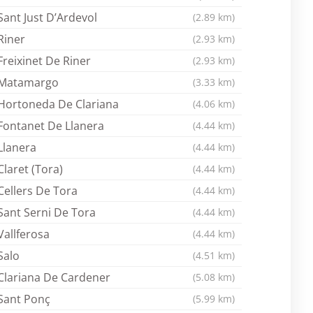
Sant Just D’Ardevol
(2.89 km)
Riner
(2.93 km)
Freixinet De Riner
(2.93 km)
Matamargo
(3.33 km)
Hortoneda De Clariana
(4.06 km)
Fontanet De Llanera
(4.44 km)
Llanera
(4.44 km)
Claret (Tora)
(4.44 km)
Cellers De Tora
(4.44 km)
Sant Serni De Tora
(4.44 km)
Vallferosa
(4.44 km)
Salo
(4.51 km)
Clariana De Cardener
(5.08 km)
Sant Ponç
(5.99 km)