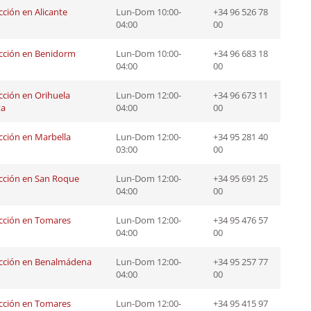
cción en Alicante
Lun-Dom 10:00-
+34 96 526 78
04:00
00
cción en Benidorm
Lun-Dom 10:00-
+34 96 683 18
04:00
00
cción en Orihuela
Lun-Dom 12:00-
+34 96 673 11
ta
04:00
00
cción en Marbella
Lun-Dom 12:00-
+34 95 281 40
03:00
00
cción en San Roque
Lun-Dom 12:00-
+34 95 691 25
04:00
00
cción en Tomares
Lun-Dom 12:00-
+34 95 476 57
04:00
00
ección en Benalmádena
Lun-Dom 12:00-
+34 95 257 77
04:00
00
cción en Tomares
Lun-Dom 12:00-
+34 95 415 97