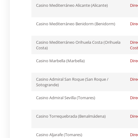
Casino Mediterráneo Alicante (Alicante)
Dire
Casino Mediterráneo Benidorm (Benidorm)
Dire
Casino Mediterráneo Orihuela Costa (Orihuela
Dire
Costa)
Cos
Casino Marbella (Marbella)
Dire
Casino Admiral San Roque (San Roque /
Dire
Sotogrande)
Casino Admiral Sevilla (Tomares)
Dire
Casino Torrequebrada (Benalmádena)
Dir
Casino Aljarafe (Tomares)
Dire