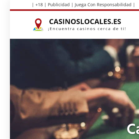
Skip
| +18 | Publicidad | Juega Con Responsabilidad |
to
main
content
C