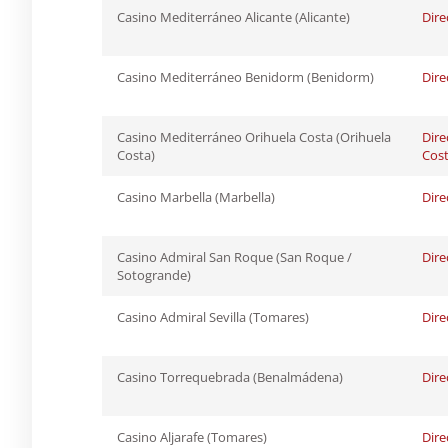
Casino Mediterráneo Alicante (Alicante)
Dire
Casino Mediterráneo Benidorm (Benidorm)
Dire
Casino Mediterráneo Orihuela Costa (Orihuela
Dire
Costa)
Cos
Casino Marbella (Marbella)
Dire
Casino Admiral San Roque (San Roque /
Dire
Sotogrande)
Casino Admiral Sevilla (Tomares)
Dire
Casino Torrequebrada (Benalmádena)
Dir
Casino Aljarafe (Tomares)
Dire