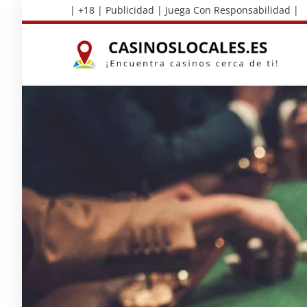
Skip
| +18 | Publicidad | Juega Con Responsabilidad |
to
main
content