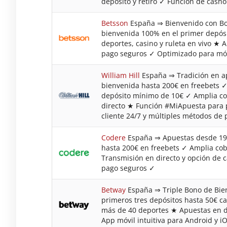
depósito y retiro ✓ Función de cash
Betsson
España ⇒ Bienvenido con Bo
bienvenida 100% en el primer depósi
deportes, casino y ruleta en vivo ★ 
pago seguros ✓ Optimizado para móv
William Hill
España ⇒ Tradición en a
bienvenida hasta 200€ en freebets ✓
depósito mínimo de 10€ ✓ Amplia co
directo ★ Función #MiApuesta para p
cliente 24/7 y múltiples métodos de
Codere
España ⇒ Apuestas desde 19
hasta 200€ en freebets ✓ Amplia cob
Transmisión en directo y opción de 
pago seguros ✓
Betway
España ⇒ Triple Bono de Bie
primeros tres depósitos hasta 50€ c
más de 40 deportes ★ Apuestas en di
App móvil intuitiva para Android y i