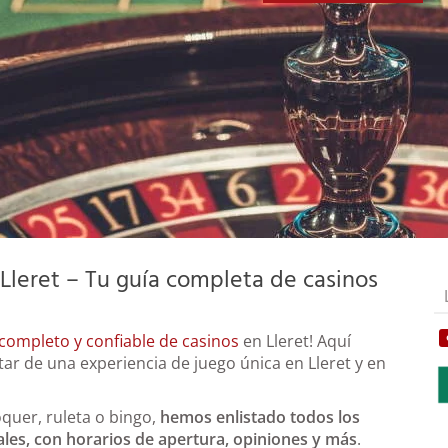
 Lleret – Tu guía completa de casinos
 completo y confiable de casinos
en Lleret! Aquí
ar de una experiencia de juego única en Lleret y en
quer, ruleta o bingo,
hemos enlistado todos los
gales, con horarios de apertura, opiniones y más
.