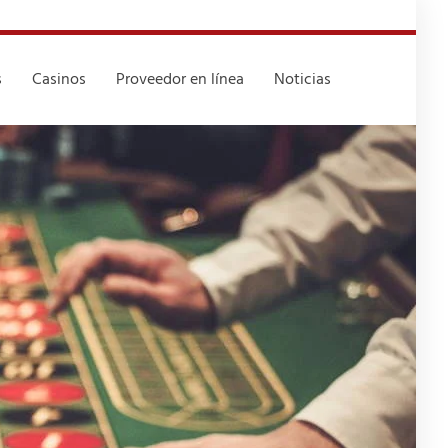
s
Casinos
Proveedor en línea
Noticias