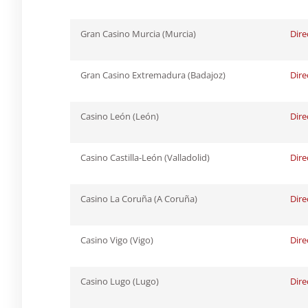
Gran Casino Murcia (Murcia)
Dire
Gran Casino Extremadura (Badajoz)
Dire
Casino León (León)
Dire
Casino Castilla-León (Valladolid)
Dire
Casino La Coruña (A Coruña)
Dire
Casino Vigo (Vigo)
Dire
Casino Lugo (Lugo)
Dire