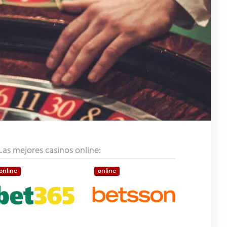
Las mejores casinos online:
online
online