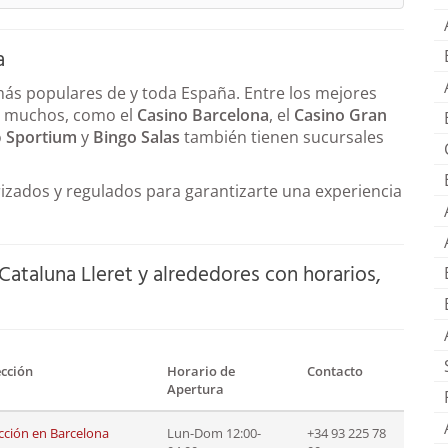
a
más populares de y toda España. Entre los mejores
de muchos, como el
Casino Barcelona
, el
Casino Gran
o
Sportium
y
Bingo Salas
también tienen sucursales
rizados y regulados para garantizarte una experiencia
Cataluna Lleret y alrededores con horarios,
ección
Horario de
Contacto
Apertura
cción en Barcelona
Lun-Dom 12:00-
+34 93 225 78