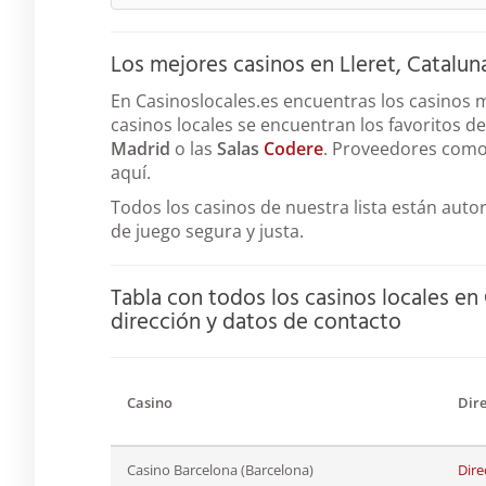
Los mejores casinos en Lleret, Catalun
En Casinoslocales.es encuentras los casinos 
casinos locales se encuentran los favoritos 
Madrid
o las
Salas
Codere
. Proveedores com
aquí.
Todos los casinos de nuestra lista están auto
de juego segura y justa.
Tabla con todos los casinos locales en 
dirección y datos de contacto
Casino
Dir
Casino Barcelona (Barcelona)
Dire