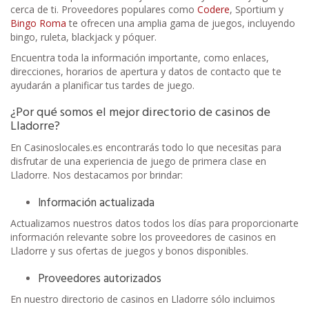
cerca de ti. Proveedores populares como
Codere
, Sportium y
Bingo Roma
te ofrecen una amplia gama de juegos, incluyendo
bingo, ruleta, blackjack y póquer.
Encuentra toda la información importante, como enlaces,
direcciones, horarios de apertura y datos de contacto que te
ayudarán a planificar tus tardes de juego.
¿Por qué somos el mejor directorio de casinos de
Lladorre?
En Casinoslocales.es encontrarás todo lo que necesitas para
disfrutar de una experiencia de juego de primera clase en
Lladorre. Nos destacamos por brindar:
Información actualizada
Actualizamos nuestros datos todos los días para proporcionarte
información relevante sobre los proveedores de casinos en
Lladorre y sus ofertas de juegos y bonos disponibles.
Proveedores autorizados
En nuestro directorio de casinos en Lladorre sólo incluimos