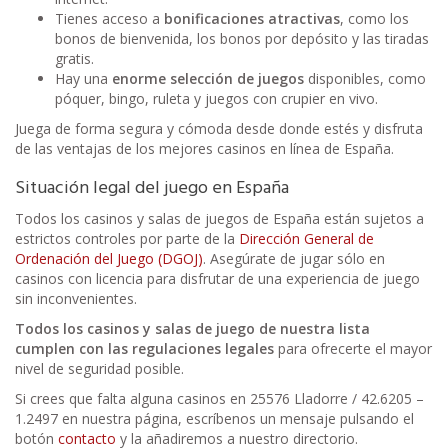
Tienes acceso a
bonificaciones atractivas
, como los
bonos de bienvenida, los bonos por depósito y las tiradas
gratis.
Hay una
enorme selección de juegos
disponibles, como
póquer, bingo, ruleta y juegos con crupier en vivo.
Juega de forma segura y cómoda desde donde estés y disfruta
de las ventajas de los mejores casinos en línea de España.
Situación legal del juego en España
Todos los casinos y salas de juegos de España están sujetos a
estrictos controles por parte de la
Dirección General de
Ordenación del Juego (DGOJ)
. Asegúrate de jugar sólo en
casinos con licencia para disfrutar de una experiencia de juego
sin inconvenientes.
Todos los casinos y salas de juego de nuestra lista
cumplen con las regulaciones legales
para ofrecerte el mayor
nivel de seguridad posible.
Si crees que falta alguna casinos en 25576 Lladorre / 42.6205 –
1.2497 en nuestra página, escríbenos un mensaje pulsando el
botón
contacto
y la añadiremos a nuestro directorio.