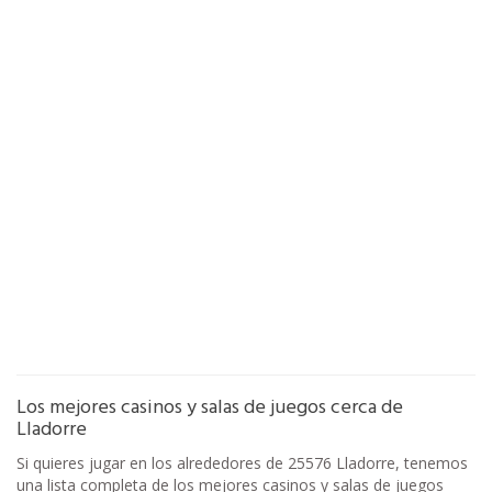
Los mejores casinos y salas de juegos cerca de
Lladorre
Si quieres jugar en los alrededores de 25576 Lladorre, tenemos
una lista completa de los mejores casinos y salas de juegos