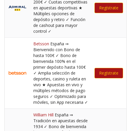
200€ ✓ Cuotas competitivas
en apuestas deportivas ★
Regístrate
Múltiples opciones de
depósito y retiro ✓ Función
de cashout para mayor
control ✓
Betsson
España ⇒
Bienvenido con Bono de
hasta 100€ ✓ Bono de
bienvenida 100% en el
primer depósito hasta 100€
✓ Amplia selección de
Regístrate
deportes, casino y ruleta en
vivo ★ Apuestas en vivo y
múltiples métodos de pago
seguros ✓ Optimizado para
móviles, sin App necesaria ✓
William Hill
España ⇒
Tradición en apuestas desde
1934 ✓ Bono de bienvenida