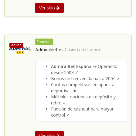
Ver sitio
Premium
online
Admiralbet.es
Casino en
Lladorre
AdmiralBet España ⇒
Operando
desde 2008 ✓
Bonos de bienvenida hasta 200€ ✓
Cuotas competitivas en apuestas
deportivas ★
Múltiples opciones de depósito y
retiro ✓
Función de cashout para mayor
control ✓
Ver sitio