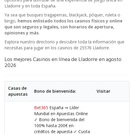
Lladorre y en toda España.
Ya sea que busques tragaperras, blackjack, póquer, ruleta o
bingo,
hemos enlistado todos los casinos físicos y online
que son seguros y legales, con horarios de apertura,
opiniones y más
.
Explora nuestro directorio y descubre toda la información que
necesitas para jugar en los casinos de 25576 Lladorre.
Los mejores Casinos en línea de Lladorre en agosto
2026
Casas de
Bono de bienvenida:
Visitar
apuestas
Bet365
España ⇒ Líder
Mundial en Apuestas Online
✓ Bono de bienvenida del
100% hasta 200€ en
créditos de apuesta ✓ Cuota