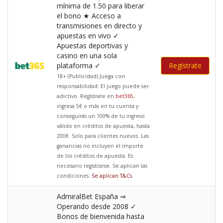
mínima de 1.50 para liberar
el bono ★ Acceso a
transmisiones en directo y
apuestas en vivo ✓
Apuestas deportivas y
casino en una sola
plataforma ✓
Regístrate
18+ (Publicidad) Juega con
responsabilidad. El juego puede ser
adictivo. Regístrate en
bet365
,
ingresa 5€ o más en tu cuenta y
conseguirás un 100% de tu ingreso
válido en créditos de apuesta, hasta
200€. Solo para clientes nuevos. Las
ganancias no incluyen el importe
de los créditos de apuesta. Es
necesario registrarse. Se aplican las
condiciones.
Se aplican T&Cs
.
AdmiralBet España ⇒
Operando desde 2008 ✓
Bonos de bienvenida hasta