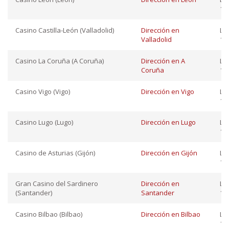
11:
Casino Castilla-León (Valladolid)
Dirección en
Lu
Valladolid
12:
Casino La Coruña (A Coruña)
Dirección en A
Lu
Coruña
12:
Casino Vigo (Vigo)
Dirección en Vigo
Lu
12:
Casino Lugo (Lugo)
Dirección en Lugo
Lu
12:
Casino de Asturias (Gijón)
Dirección en Gijón
Lu
12:
Gran Casino del Sardinero
Dirección en
Lu
(Santander)
Santander
12:
Casino Bilbao (Bilbao)
Dirección en Bilbao
Lu
12: