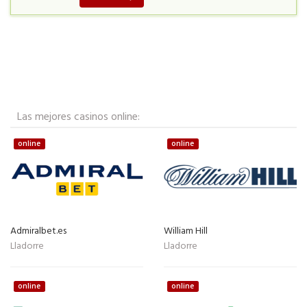
Las mejores casinos online:
online
online
Admiralbet.es
William Hill
Lladorre
Lladorre
online
online