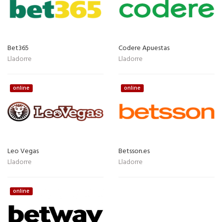
Bet365
Codere Apuestas
Lladorre
Lladorre
online
online
Leo Vegas
Betsson.es
Lladorre
Lladorre
online