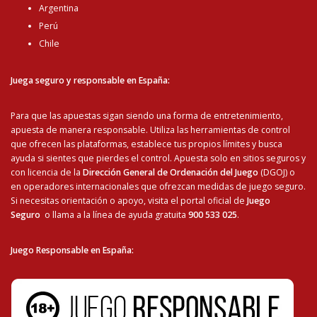
Argentina
Perú
Chile
Juega seguro y responsable en España:
Para que las apuestas sigan siendo una forma de entretenimiento,
apuesta de manera responsable. Utiliza las herramientas de control
que ofrecen las plataformas, establece tus propios límites y busca
ayuda si sientes que pierdes el control. Apuesta solo en sitios seguros y
con licencia de la
Dirección General de Ordenación del Juego
(DGOJ) o
en operadores internacionales que ofrezcan medidas de juego seguro.
Si necesitas orientación o apoyo, visita el portal oficial de
Juego
Seguro
o llama a la línea de ayuda gratuita
900 533 025
.
Juego Responsable en España
: