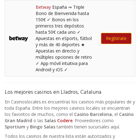
Betway
España ⇒ Triple
Bono de Bienvenida hasta
150€ ✓ Bonos en los
primeros tres depósitos
hasta 50€ cada uno ✓
Apuestas en eSports, fútbol
Regístrate
y más de 40 deportes ★
Apuestas en directo y
múltiples opciones de retiro
✓ App móvil intuitiva para
Android y iOS ✓
Los mejores casinos en Lladros, Cataluna
En Casinoslocales.es encuentras los casinos más populares de y
toda España. Entre los mejores casinos locales se encuentran
los favoritos de muchos, como el
Casino Barcelona
, el
Casino
Gran Madrid
o las
Salas
Codere
. Proveedores como
Sportium
y
Bingo Salas
también tienen sucursales aquí.
Todos los casinos de nuestra lista están autorizados y