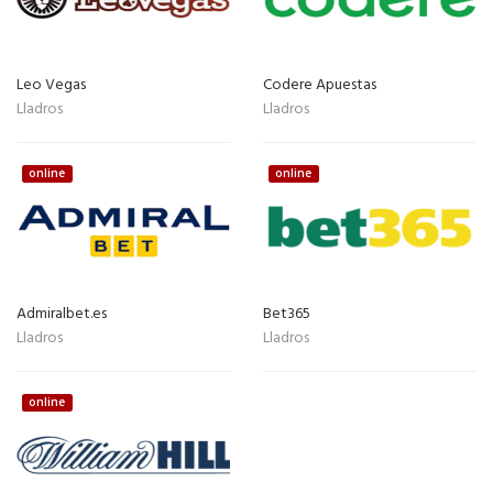
Leo Vegas
Codere Apuestas
Lladros
Lladros
online
online
Admiralbet.es
Bet365
Lladros
Lladros
online