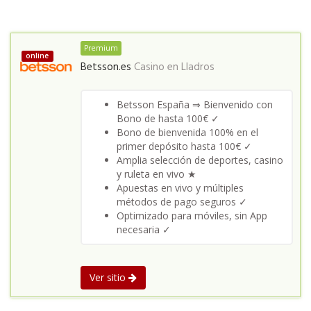
Premium
online
Betsson.es
Casino en
Lladros
Betsson España ⇒ Bienvenido con
Bono de hasta 100€ ✓
Bono de bienvenida 100% en el
primer depósito hasta 100€ ✓
Amplia selección de deportes, casino
y ruleta en vivo ★
Apuestas en vivo y múltiples
métodos de pago seguros ✓
Optimizado para móviles, sin App
necesaria ✓
Ver sitio