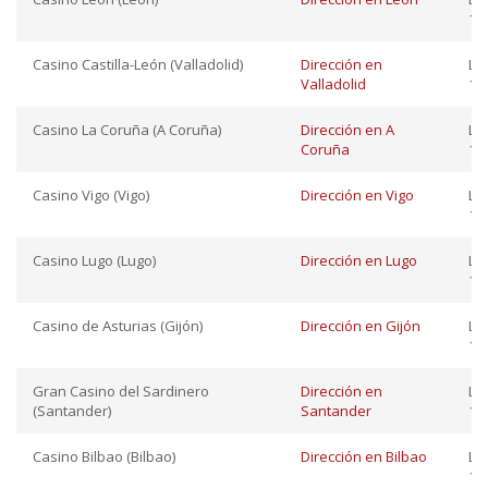
11:
Casino Castilla-León (Valladolid)
Dirección en
Lu
Valladolid
12:
Casino La Coruña (A Coruña)
Dirección en A
Lu
Coruña
12:
Casino Vigo (Vigo)
Dirección en Vigo
Lu
12:
Casino Lugo (Lugo)
Dirección en Lugo
Lu
12:
Casino de Asturias (Gijón)
Dirección en Gijón
Lu
12:
Gran Casino del Sardinero
Dirección en
Lu
(Santander)
Santander
12:
Casino Bilbao (Bilbao)
Dirección en Bilbao
Lu
12: