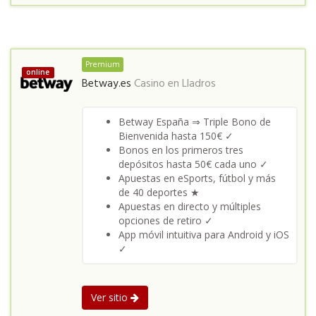
Premium
online
Betway.es
Casino en
Lladros
Betway España ⇒ Triple Bono de
Bienvenida hasta 150€ ✓
Bonos en los primeros tres
depósitos hasta 50€ cada uno ✓
Apuestas en eSports, fútbol y más
de 40 deportes ★
Apuestas en directo y múltiples
opciones de retiro ✓
App móvil intuitiva para Android y iOS
✓
Ver sitio