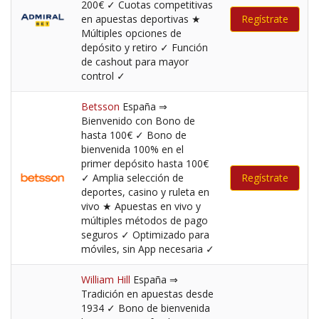
200€ ✓ Cuotas competitivas
en apuestas deportivas ★
Regístrate
Múltiples opciones de
depósito y retiro ✓ Función
de cashout para mayor
control ✓
Betsson
España ⇒
Bienvenido con Bono de
hasta 100€ ✓ Bono de
bienvenida 100% en el
primer depósito hasta 100€
✓ Amplia selección de
Regístrate
deportes, casino y ruleta en
vivo ★ Apuestas en vivo y
múltiples métodos de pago
seguros ✓ Optimizado para
móviles, sin App necesaria ✓
William Hill
España ⇒
Tradición en apuestas desde
1934 ✓ Bono de bienvenida