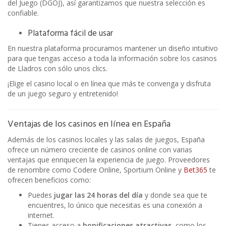
del Juego (DGOJ), así garantizamos que nuestra selección es
confiable.
Plataforma fácil de usar
En nuestra plataforma procuramos mantener un diseño intuitivo
para que tengas acceso a toda la información sobre los casinos
de Lladros con sólo unos clics.
¡Elige el casino local o en línea que más te convenga y disfruta
de un juego seguro y entretenido!
Ventajas de los casinos en línea en España
Además de los casinos locales y las salas de juegos, España
ofrece un número creciente de casinos online con varias
ventajas que enriquecen la experiencia de juego. Proveedores
de renombre como Codere Online, Sportium Online y
Bet365
te
ofrecen beneficios como:
Puedes
jugar las 24 horas del día
y donde sea que te
encuentres, lo único que necesitas es una conexión a
internet.
Tienes acceso a
bonificaciones atractivas
, como los