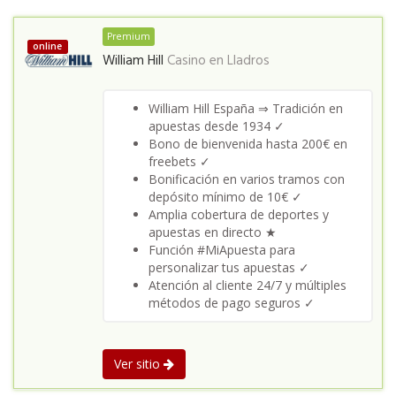
Premium
online
William Hill
Casino en
Lladros
William Hill España ⇒ Tradición en
apuestas desde 1934 ✓
Bono de bienvenida hasta 200€ en
freebets ✓
Bonificación en varios tramos con
depósito mínimo de 10€ ✓
Amplia cobertura de deportes y
apuestas en directo ★
Función #MiApuesta para
personalizar tus apuestas ✓
Atención al cliente 24/7 y múltiples
métodos de pago seguros ✓
Ver sitio