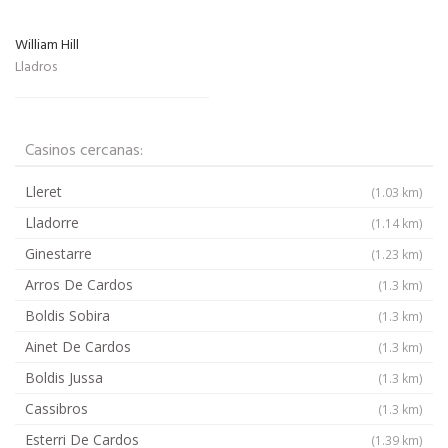
William Hill
Lladros
Casinos cercanas:
Lleret
(1.03 km)
Lladorre
(1.14 km)
Ginestarre
(1.23 km)
Arros De Cardos
(1.3 km)
Boldis Sobira
(1.3 km)
Ainet De Cardos
(1.3 km)
Boldis Jussa
(1.3 km)
Cassibros
(1.3 km)
Esterri De Cardos
(1.39 km)