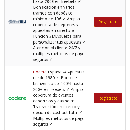
hasta 200€ en freebets ✓
Bonificación en varios
tramos con depósito
mínimo de 10€ ✓ Amplia
Regístrate
cobertura de deportes y
apuestas en directo ★
Función #MiApuesta para
personalizar tus apuestas ✓
Atención al cliente 24/7 y
múltiples métodos de pago
seguros ✓
Codere
España ⇒ Apuestas
desde 1980 ✓ Bono de
bienvenida del 100% hasta
200€ en freebets ✓ Amplia
cobertura de eventos
Regístrate
deportivos y casino ★
Transmisión en directo y
opción de cashout total ✓
Múltiples métodos de pago
seguros ✓