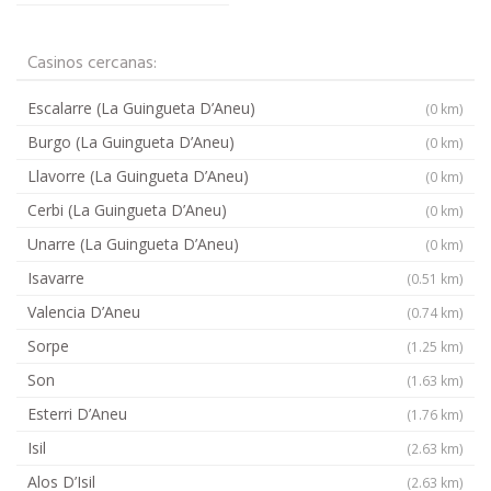
Casinos cercanas:
Escalarre (La Guingueta D’Aneu)
(0 km)
Burgo (La Guingueta D’Aneu)
(0 km)
Llavorre (La Guingueta D’Aneu)
(0 km)
Cerbi (La Guingueta D’Aneu)
(0 km)
Unarre (La Guingueta D’Aneu)
(0 km)
Isavarre
(0.51 km)
Valencia D’Aneu
(0.74 km)
Sorpe
(1.25 km)
Son
(1.63 km)
Esterri D’Aneu
(1.76 km)
Isil
(2.63 km)
Alos D’Isil
(2.63 km)