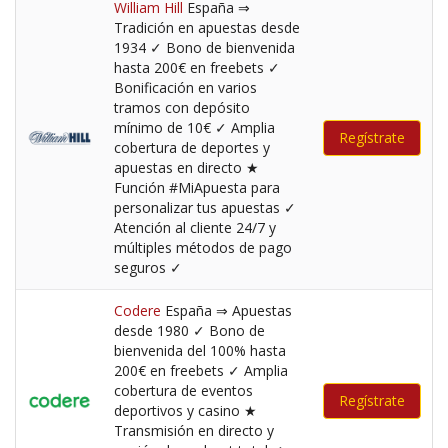
William Hill
España ⇒
Tradición en apuestas desde
1934 ✓ Bono de bienvenida
hasta 200€ en freebets ✓
Bonificación en varios
tramos con depósito
mínimo de 10€ ✓ Amplia
Regístrate
cobertura de deportes y
apuestas en directo ★
Función #MiApuesta para
personalizar tus apuestas ✓
Atención al cliente 24/7 y
múltiples métodos de pago
seguros ✓
Codere
España ⇒ Apuestas
desde 1980 ✓ Bono de
bienvenida del 100% hasta
200€ en freebets ✓ Amplia
cobertura de eventos
Regístrate
deportivos y casino ★
Transmisión en directo y