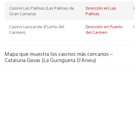
Casino Las Palmas (Las Palmas de
Dirección en Las
Lu
Gran Canaria)
Palmas
12:
Casino Lanzarote (Puerto del
Dirección en Puerto
Lu
Carmen)
del Carmen
12:
Mapa que muestra los casinos más cercanos –
Cataluna Gavas (La Guingueta D’Aneu)