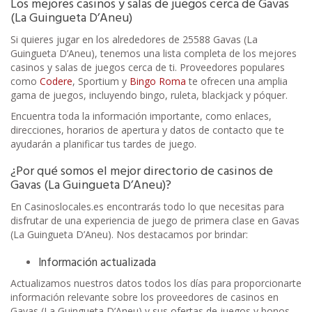
Los mejores casinos y salas de juegos cerca de Gavas
(La Guingueta D’Aneu)
Si quieres jugar en los alrededores de 25588 Gavas (La
Guingueta D’Aneu), tenemos una lista completa de los mejores
casinos y salas de juegos cerca de ti. Proveedores populares
como
Codere
, Sportium y
Bingo Roma
te ofrecen una amplia
gama de juegos, incluyendo bingo, ruleta, blackjack y póquer.
Encuentra toda la información importante, como enlaces,
direcciones, horarios de apertura y datos de contacto que te
ayudarán a planificar tus tardes de juego.
¿Por qué somos el mejor directorio de casinos de
Gavas (La Guingueta D’Aneu)?
En Casinoslocales.es encontrarás todo lo que necesitas para
disfrutar de una experiencia de juego de primera clase en Gavas
(La Guingueta D’Aneu). Nos destacamos por brindar:
Información actualizada
Actualizamos nuestros datos todos los días para proporcionarte
información relevante sobre los proveedores de casinos en
Gavas (La Guingueta D’Aneu) y sus ofertas de juegos y bonos