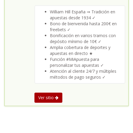
William Hill España ⇒ Tradición en
apuestas desde 1934 ✓
Bono de bienvenida hasta 200€ en
freebets ✓
Bonificación en varios tramos con
depósito mínimo de 10€ ✓
Amplia cobertura de deportes y
apuestas en directo ★
Función #MiApuesta para
personalizar tus apuestas ✓
Atención al cliente 24/7 y múltiples
métodos de pago seguros ✓
Ver sitio