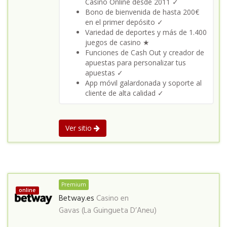
Casino Online desde 2011 ✓
Bono de bienvenida de hasta 200€
en el primer depósito ✓
Variedad de deportes y más de 1.400
juegos de casino ★
Funciones de Cash Out y creador de
apuestas para personalizar tus
apuestas ✓
App móvil galardonada y soporte al
cliente de alta calidad ✓
Ver sitio
Premium
online
Betway.es
Casino en
Gavas (La Guingueta D’Aneu)