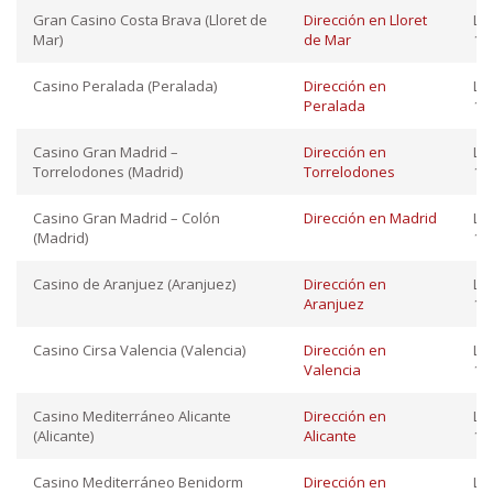
Gran Casino Costa Brava (Lloret de
Dirección en Lloret
Lu
Mar)
de Mar
10:
Casino Peralada (Peralada)
Dirección en
Lu
Peralada
10:
Casino Gran Madrid –
Dirección en
Lu
Torrelodones (Madrid)
Torrelodones
16:
Casino Gran Madrid – Colón
Dirección en Madrid
Lu
(Madrid)
12:
Casino de Aranjuez (Aranjuez)
Dirección en
Lu
Aranjuez
12:
Casino Cirsa Valencia (Valencia)
Dirección en
Lu
Valencia
12:
Casino Mediterráneo Alicante
Dirección en
Lu
(Alicante)
Alicante
10:
Casino Mediterráneo Benidorm
Dirección en
Lu