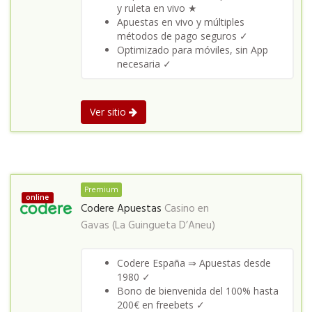
y ruleta en vivo ★
Apuestas en vivo y múltiples
métodos de pago seguros ✓
Optimizado para móviles, sin App
necesaria ✓
Ver sitio
Premium
online
Codere Apuestas
Casino en
Gavas (La Guingueta D’Aneu)
Codere España ⇒ Apuestas desde
1980 ✓
Bono de bienvenida del 100% hasta
200€ en freebets ✓