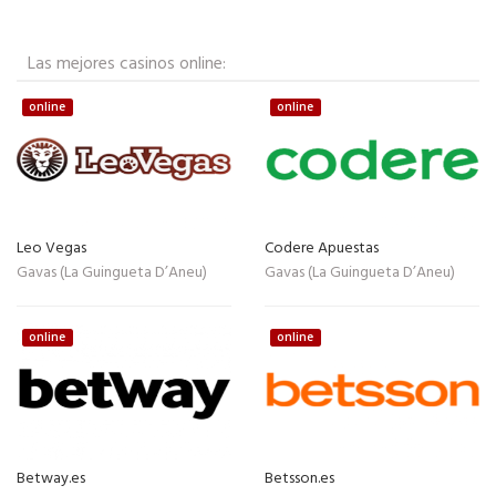
Las mejores casinos online:
online
online
Leo Vegas
Codere Apuestas
Gavas (La Guingueta D’Aneu)
Gavas (La Guingueta D’Aneu)
online
online
Betway.es
Betsson.es