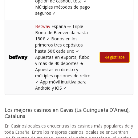
opción de cashout total ✓
Múltiples métodos de pago
seguros ✓
Betway
España ⇒ Triple
Bono de Bienvenida hasta
150€ ✓ Bonos en los
primeros tres depósitos
hasta 50€ cada uno ✓
Apuestas en eSports, fútbol
Regístrate
y más de 40 deportes ★
Apuestas en directo y
múltiples opciones de retiro
✓ App móvil intuitiva para
Android y iOS ✓
Los mejores casinos en Gavas (La Guingueta D’Aneu),
Cataluna
En Casinoslocales.es encuentras los casinos más populares de y
toda España. Entre los mejores casinos locales se encuentran