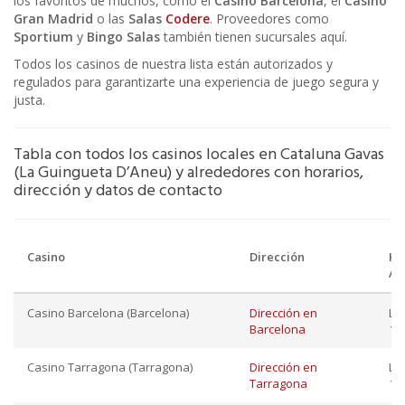
los favoritos de muchos, como el
Casino Barcelona
, el
Casino
Gran Madrid
o las
Salas
Codere
. Proveedores como
Sportium
y
Bingo Salas
también tienen sucursales aquí.
Todos los casinos de nuestra lista están autorizados y
regulados para garantizarte una experiencia de juego segura y
justa.
Tabla con todos los casinos locales en Cataluna Gavas
(La Guingueta D’Aneu) y alrededores con horarios,
dirección y datos de contacto
Casino
Dirección
Ho
Ap
Casino Barcelona (Barcelona)
Dirección en
Lu
Barcelona
12:
Casino Tarragona (Tarragona)
Dirección en
Lu
Tarragona
12: