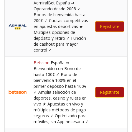
AdmiralBet España ⇒
Operando desde 2008 ✓
Bonos de bienvenida hasta
200€ ✓ Cuotas competitivas
en apuestas deportivas ★
Regístrate
Múltiples opciones de
depósito y retiro ✓ Función
de cashout para mayor
control ✓
Betsson
España ⇒
Bienvenido con Bono de
hasta 100€ ✓ Bono de
bienvenida 100% en el
primer depósito hasta 100€
✓ Amplia selección de
Regístrate
deportes, casino y ruleta en
vivo ★ Apuestas en vivo y
múltiples métodos de pago
seguros ✓ Optimizado para
móviles, sin App necesaria ✓