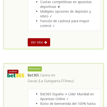
Cuotas competitivas en apuestas
deportivas ★
Múltiples opciones de depósito y
retiro ✓
Función de cashout para mayor
control ✓
Ver sitio
Premium
online
Bet365
Casino en
Gavas (La Guingueta D’Aneu)
Bet365 España ⇒ Líder Mundial en
Apuestas Online ✓
Bono de bienvenida del 100% hasta