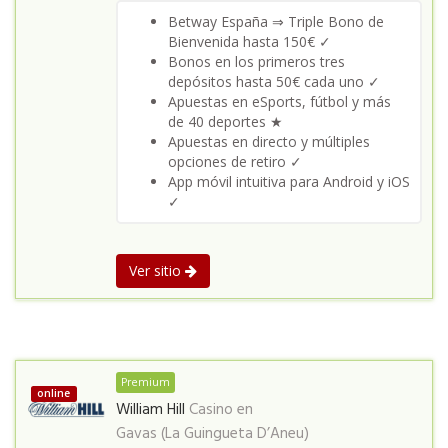
Betway España ⇒ Triple Bono de
Bienvenida hasta 150€ ✓
Bonos en los primeros tres
depósitos hasta 50€ cada uno ✓
Apuestas en eSports, fútbol y más
de 40 deportes ★
Apuestas en directo y múltiples
opciones de retiro ✓
App móvil intuitiva para Android y iOS
✓
Ver sitio
Premium
online
William Hill
Casino en
Gavas (La Guingueta D’Aneu)