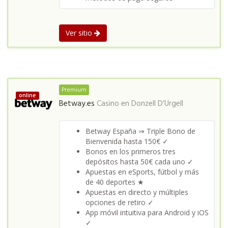
Ver sitio
Premium
online
Betway.es
Casino en
Donzell D’Urgell
Betway España ⇒ Triple Bono de
Bienvenida hasta 150€ ✓
Bonos en los primeros tres
depósitos hasta 50€ cada uno ✓
Apuestas en eSports, fútbol y más
de 40 deportes ★
Apuestas en directo y múltiples
opciones de retiro ✓
App móvil intuitiva para Android y iOS
✓