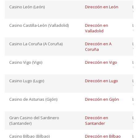
Casino León (León)
Dirección en León
Lu
11:
Casino Castilla-León (Valladolid)
Dirección en
Lu
Valladolid
12:
Casino La Coruña (A Coruña)
Dirección en A
Lu
Coruña
12:
Casino Vigo (Vigo)
Dirección en Vigo
Lu
12:
Casino Lugo (Lugo)
Dirección en Lugo
Lu
12:
Casino de Asturias (Gijón)
Dirección en Gijón
Lu
12:
Gran Casino del Sardinero
Dirección en
Lu
(Santander)
Santander
12:
Casino Bilbao (Bilbao)
Dirección en Bilbao
Lu