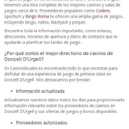
tenemos una lista completa de los mejores casinos y salas de
juegos cerca de ti. Proveedores populares como
Codere
,
Sportium y
Bingo Roma
te ofrecen una amplia gama de juegos,
incluyendo bingo, ruleta, blackjack y póquer.
Encuentra toda la información importante, como enlaces,
direcciones, horarios de apertura y datos de contacto que te
ayudarán a planificar tus tardes de juego.
¿Por qué somos el mejor directorio de casinos de
Donzell D’Urgell?
En Casinoslocales.es encontrarás todo lo que necesitas para
disfrutar de una experiencia de juego de primera clase en
Donzell D’Urgell. Nos destacamos por brindar:
Información actualizada
Actualizamos nuestros datos todos los días para proporcionarte
información relevante sobre los proveedores de casinos en
Donzell D’Urgell y sus ofertas de juegos y bonos disponibles.
Proveedores autorizados