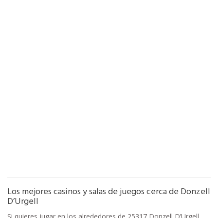
Los mejores casinos y salas de juegos cerca de Donzell
D’Urgell
Si quieres jugar en los alrededores de 25317 Donzell D’Urgell,