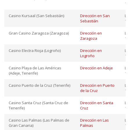
12:
Casino Kursaal (San Sebastián)
Dirección en San
Lu
Sebastián
12:
Gran Casino Zaragoza (Zaragoza)
Dirección en
Lu
Zaragoza
12:
Casino Electra Rioja (Logroño)
Dirección en
Lu
Logroño
12:
Casino Playa de Las Américas
Dirección en Adeje
Lu
(Adeje, Tenerife)
11:
Casino Puerto de la Cruz (Tenerife)
Dirección en Puerto
Lu
de la Cruz
11:
Casino Santa Cruz (Santa Cruz de
Dirección en Santa
Lu
Tenerife)
Cruz
12:
Casino Las Palmas (Las Palmas de
Dirección en Las
Lu
Gran Canaria)
Palmas
12: