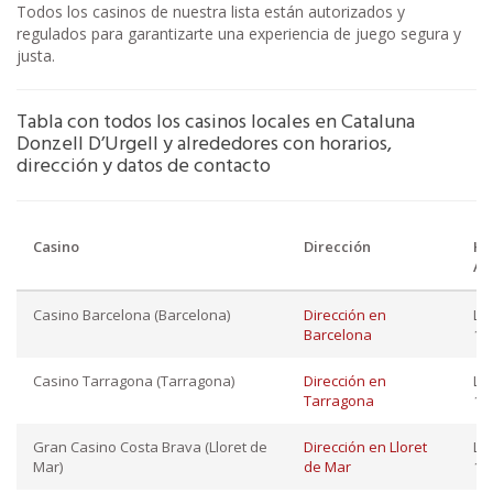
Todos los casinos de nuestra lista están autorizados y
regulados para garantizarte una experiencia de juego segura y
justa.
Tabla con todos los casinos locales en Cataluna
Donzell D’Urgell y alrededores con horarios,
dirección y datos de contacto
Casino
Dirección
Ho
Ap
Casino Barcelona (Barcelona)
Dirección en
Lu
Barcelona
12:
Casino Tarragona (Tarragona)
Dirección en
Lu
Tarragona
12:
Gran Casino Costa Brava (Lloret de
Dirección en Lloret
Lu
Mar)
de Mar
10: