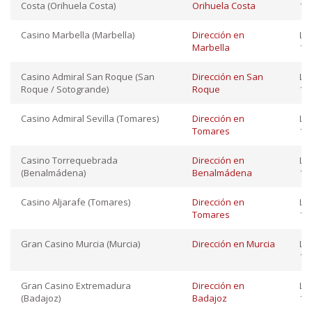
Costa (Orihuela Costa)
Orihuela Costa
12:
Casino Marbella (Marbella)
Dirección en
Lu
Marbella
12:
Casino Admiral San Roque (San
Dirección en San
Lu
Roque / Sotogrande)
Roque
12:
Casino Admiral Sevilla (Tomares)
Dirección en
Lu
Tomares
12:
Casino Torrequebrada
Dirección en
Lu
(Benalmádena)
Benalmádena
12:
Casino Aljarafe (Tomares)
Dirección en
Lu
Tomares
12:
Gran Casino Murcia (Murcia)
Dirección en Murcia
Lu
12:
Gran Casino Extremadura
Dirección en
Lu
(Badajoz)
Badajoz
12: