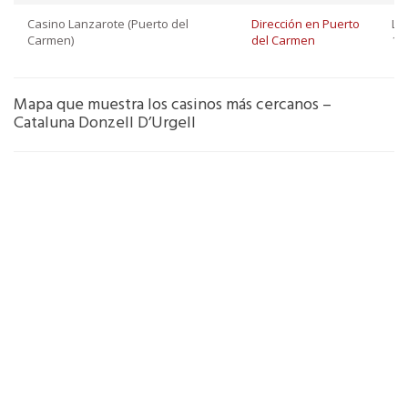
Casino Lanzarote (Puerto del
Dirección en Puerto
Lu
Carmen)
del Carmen
12:
Mapa que muestra los casinos más cercanos –
Cataluna Donzell D’Urgell