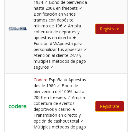
1934 ✓ Bono de bienvenida
hasta 200€ en freebets ✓
Bonificación en varios
tramos con depósito
mínimo de 10€ ✓ Amplia
Regístrate
cobertura de deportes y
apuestas en directo ★
Función #MiApuesta para
personalizar tus apuestas ✓
Atención al cliente 24/7 y
múltiples métodos de pago
seguros ✓
Codere
España ⇒ Apuestas
desde 1980 ✓ Bono de
bienvenida del 100% hasta
200€ en freebets ✓ Amplia
cobertura de eventos
Regístrate
deportivos y casino ★
Transmisión en directo y
opción de cashout total ✓
Múltiples métodos de pago