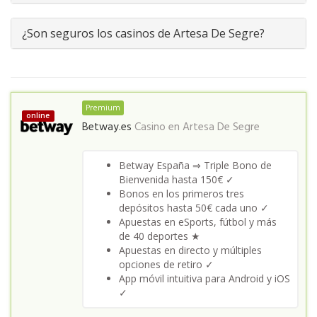
¿Son seguros los casinos de Artesa De Segre?
Premium
online
Betway.es
Casino en
Artesa De Segre
Betway España ⇒ Triple Bono de
Bienvenida hasta 150€ ✓
Bonos en los primeros tres
depósitos hasta 50€ cada uno ✓
Apuestas en eSports, fútbol y más
de 40 deportes ★
Apuestas en directo y múltiples
opciones de retiro ✓
App móvil intuitiva para Android y iOS
✓