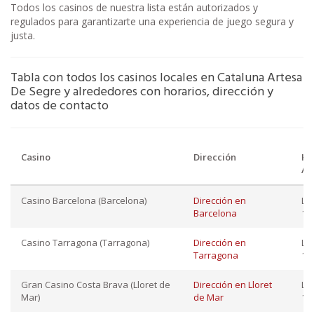
Todos los casinos de nuestra lista están autorizados y
regulados para garantizarte una experiencia de juego segura y
justa.
Tabla con todos los casinos locales en Cataluna Artesa
De Segre y alrededores con horarios, dirección y
datos de contacto
Casino
Dirección
Ho
Ap
Casino Barcelona (Barcelona)
Dirección en
Lu
Barcelona
12:
Casino Tarragona (Tarragona)
Dirección en
Lu
Tarragona
12:
Gran Casino Costa Brava (Lloret de
Dirección en Lloret
Lu
Mar)
de Mar
10: