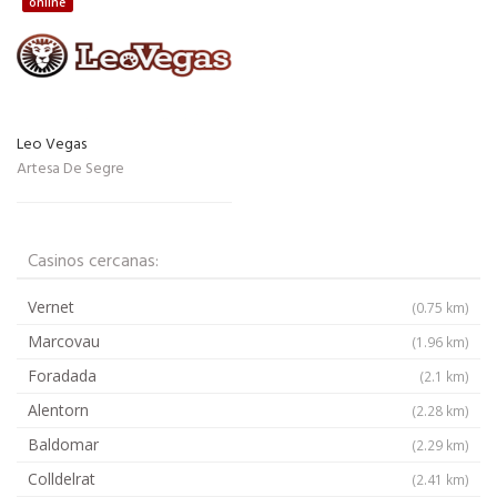
online
Leo Vegas
Artesa De Segre
Casinos cercanas:
Vernet
(0.75 km)
Marcovau
(1.96 km)
Foradada
(2.1 km)
Alentorn
(2.28 km)
Baldomar
(2.29 km)
Colldelrat
(2.41 km)