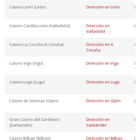
Casino León (León)
Dirección en León
Lu
11:
Casino Castilla-León (Valladolid)
Dirección en
Lu
Valladolid
12:
Casino La Coruña (A Coruña)
Dirección en A
Lu
Coruña
12:
Casino Vigo (Vigo)
Dirección en Vigo
Lu
12:
Casino Lugo (Lugo)
Dirección en Lugo
Lu
12:
Casino de Asturias (Gijón)
Dirección en Gijón
Lu
12:
Gran Casino del Sardinero
Dirección en
Lu
(Santander)
Santander
12:
Casino Bilbao (Bilbao)
Dirección en Bilbao
Lu