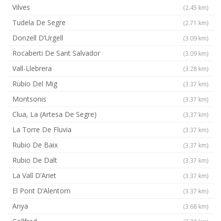
Vilves
(2.45 km)
Tudela De Segre
(2.71 km)
Donzell D’Urgell
(3.09 km)
Rocaberti De Sant Salvador
(3.09 km)
Vall-Llebrera
(3.28 km)
Rubio Del Mig
(3.37 km)
Montsonis
(3.37 km)
Clua, La (Artesa De Segre)
(3.37 km)
La Torre De Fluvia
(3.37 km)
Rubio De Baix
(3.37 km)
Rubio De Dalt
(3.37 km)
La Vall D’Ariet
(3.37 km)
El Pont D’Alentorn
(3.37 km)
Anya
(3.68 km)