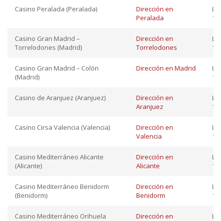
Casino Peralada (Peralada)
Dirección en
Lu
Peralada
10:
Casino Gran Madrid –
Dirección en
Lu
Torrelodones (Madrid)
Torrelodones
16:
Casino Gran Madrid – Colón
Dirección en Madrid
Lu
(Madrid)
12:
Casino de Aranjuez (Aranjuez)
Dirección en
Lu
Aranjuez
12:
Casino Cirsa Valencia (Valencia)
Dirección en
Lu
Valencia
12:
Casino Mediterráneo Alicante
Dirección en
Lu
(Alicante)
Alicante
10:
Casino Mediterráneo Benidorm
Dirección en
Lu
(Benidorm)
Benidorm
10:
Casino Mediterráneo Orihuela
Dirección en
Lu