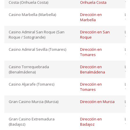
Costa (Orihuela Costa)
Orihuela Costa
12:
Casino Marbella (Marbella)
Dirección en
Lu
Marbella
12:
Casino Admiral San Roque (San
Dirección en San
Lu
Roque / Sotogrande)
Roque
12:
Casino Admiral Sevilla (Tomares)
Dirección en
Lu
Tomares
12:
Casino Torrequebrada
Dirección en
Lu
(Benalmádena)
Benalmádena
12:
Casino Aljarafe (Tomares)
Dirección en
Lu
Tomares
12:
Gran Casino Murcia (Murcia)
Dirección en Murcia
Lu
12:
Gran Casino Extremadura
Dirección en
Lu
(Badajoz)
Badajoz
12: