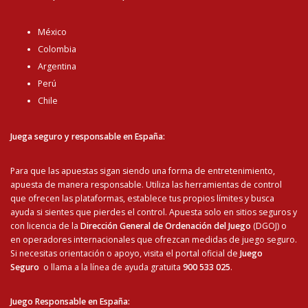
México
Colombia
Argentina
Perú
Chile
Juega seguro y responsable en España:
Para que las apuestas sigan siendo una forma de entretenimiento,
apuesta de manera responsable. Utiliza las herramientas de control
que ofrecen las plataformas, establece tus propios límites y busca
ayuda si sientes que pierdes el control. Apuesta solo en sitios seguros y
con licencia de la
Dirección General de Ordenación del Juego
(DGOJ) o
en operadores internacionales que ofrezcan medidas de juego seguro.
Si necesitas orientación o apoyo, visita el portal oficial de
Juego
Seguro
o llama a la línea de ayuda gratuita
900 533 025
.
Juego Responsable en España
: