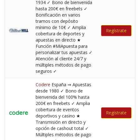
1934 ✓ Bono de bienvenida
hasta 200€ en freebets ✓
Bonificación en varios
tramos con depósito
mínimo de 10€ ✓ Amplia
Regístrate
cobertura de deportes y
apuestas en directo ★
Función #MiApuesta para
personalizar tus apuestas ✓
Atención al cliente 24/7 y
múltiples métodos de pago
seguros ✓
Codere
España ⇒ Apuestas
desde 1980 ✓ Bono de
bienvenida del 100% hasta
200€ en freebets ✓ Amplia
cobertura de eventos
Regístrate
deportivos y casino ★
Transmisión en directo y
opción de cashout total ✓
Múltiples métodos de pago