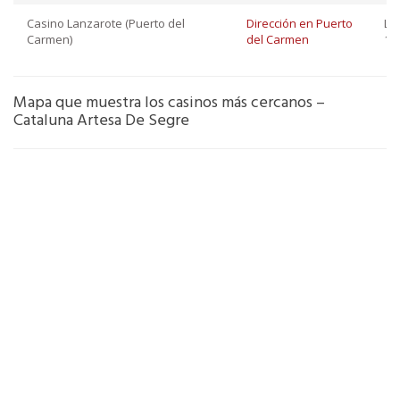
Casino Lanzarote (Puerto del
Dirección en Puerto
Lu
Carmen)
del Carmen
12:
Mapa que muestra los casinos más cercanos –
Cataluna Artesa De Segre