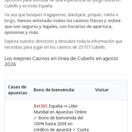
Cubells y en toda España.
Ya sea que busques tragaperras, blackjack, póquer, ruleta o
bingo,
hemos enlistado todos los casinos físicos y online
que son seguros y legales, con horarios de apertura,
opiniones y más
.
Explora nuestro directorio y descubre toda la información que
necesitas para jugar en los casinos de 25737 Cubells.
Los mejores Casinos en línea de Cubells en agosto
2026
Casas de
Bono de bienvenida:
Visitar
apuestas
Bet365
España ⇒ Líder
Mundial en Apuestas Online
✓ Bono de bienvenida del
100% hasta 200€ en
créditos de apuesta ✓ Cuota