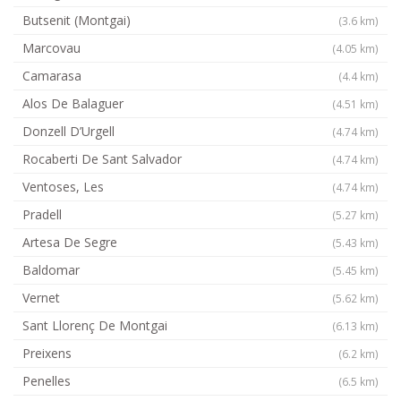
Butsenit (Montgai)
(3.6 km)
Marcovau
(4.05 km)
Camarasa
(4.4 km)
Alos De Balaguer
(4.51 km)
Donzell D’Urgell
(4.74 km)
Rocaberti De Sant Salvador
(4.74 km)
Ventoses, Les
(4.74 km)
Pradell
(5.27 km)
Artesa De Segre
(5.43 km)
Baldomar
(5.45 km)
Vernet
(5.62 km)
Sant Llorenç De Montgai
(6.13 km)
Preixens
(6.2 km)
Penelles
(6.5 km)