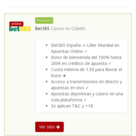
Premium
online
Bet365
Casino en
Cubells
Bet365 España ⇒ Líder Mundial en
Apuestas Online ✓
Bono de bienvenida del 100% hasta
200€ en créditos de apuesta ✓
Cuota mínima de 1.50 para liberar el
bono ★
Acceso a transmisiones en directo y
apuestas en vivo ✓
Apuestas deportivas y casino en una
sola plataforma ✓
Se aplican T&C y +18.
Ver sitio