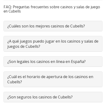
FAQ: Preguntas frecuentes sobre casinos y salas de juego
en Cubells
¿Cuáles son los mejores casinos de Cubells?
¿A qué juegos puedo jugar en los casinos y salas de
juegos de Cubells?
¿Son legales los casinos en línea en España?
¿Cuál es el horario de apertura de los casinos en
Cubells?
¿Son seguros los casinos de Cubells?