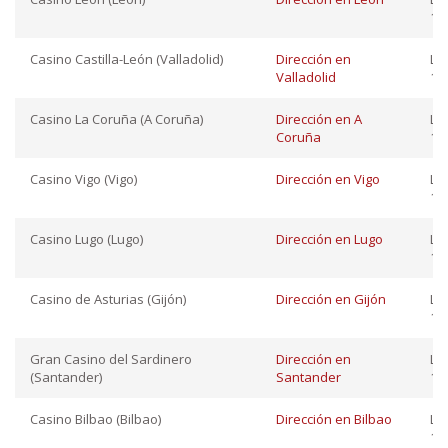
11:
Casino Castilla-León (Valladolid)
Dirección en
Lu
Valladolid
12:
Casino La Coruña (A Coruña)
Dirección en A
Lu
Coruña
12:
Casino Vigo (Vigo)
Dirección en Vigo
Lu
12:
Casino Lugo (Lugo)
Dirección en Lugo
Lu
12:
Casino de Asturias (Gijón)
Dirección en Gijón
Lu
12:
Gran Casino del Sardinero
Dirección en
Lu
(Santander)
Santander
12:
Casino Bilbao (Bilbao)
Dirección en Bilbao
Lu
12: