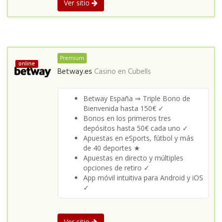
Ver sitio
Premium
online
Betway.es
Casino en
Cubells
Betway España ⇒ Triple Bono de
Bienvenida hasta 150€ ✓
Bonos en los primeros tres
depósitos hasta 50€ cada uno ✓
Apuestas en eSports, fútbol y más
de 40 deportes ★
Apuestas en directo y múltiples
opciones de retiro ✓
App móvil intuitiva para Android y iOS
✓
Ver sitio