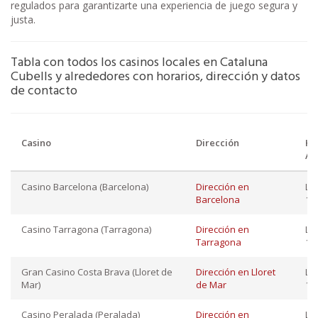
regulados para garantizarte una experiencia de juego segura y
justa.
Tabla con todos los casinos locales en Cataluna
Cubells y alrededores con horarios, dirección y datos
de contacto
Casino
Dirección
Ho
Ap
Casino Barcelona (Barcelona)
Dirección en
Lu
Barcelona
12:
Casino Tarragona (Tarragona)
Dirección en
Lu
Tarragona
12:
Gran Casino Costa Brava (Lloret de
Dirección en Lloret
Lu
Mar)
de Mar
10:
Casino Peralada (Peralada)
Dirección en
Lu