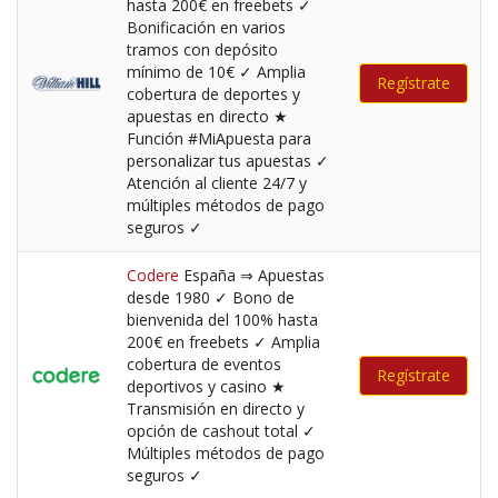
hasta 200€ en freebets ✓
Bonificación en varios
tramos con depósito
mínimo de 10€ ✓ Amplia
Regístrate
cobertura de deportes y
apuestas en directo ★
Función #MiApuesta para
personalizar tus apuestas ✓
Atención al cliente 24/7 y
múltiples métodos de pago
seguros ✓
Codere
España ⇒ Apuestas
desde 1980 ✓ Bono de
bienvenida del 100% hasta
200€ en freebets ✓ Amplia
cobertura de eventos
Regístrate
deportivos y casino ★
Transmisión en directo y
opción de cashout total ✓
Múltiples métodos de pago
seguros ✓