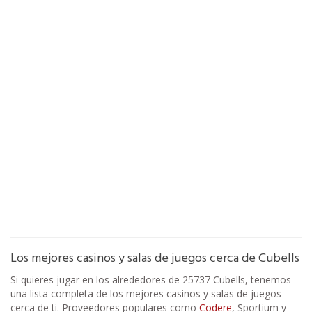
Los mejores casinos y salas de juegos cerca de Cubells
Si quieres jugar en los alrededores de 25737 Cubells, tenemos
una lista completa de los mejores casinos y salas de juegos
cerca de ti. Proveedores populares como
Codere
, Sportium y