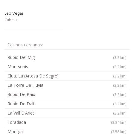
Leo Vegas
Cubells
Casinos cercanas:
Rubio Del Mig
(3.2 km)
Montsonis
(3.2 km)
Clua, La (Artesa De Segre)
(3.2 km)
La Torre De Fluvia
(3.2 km)
Rubio De Baix
(3.2 km)
Rubio De Dalt
(3.2 km)
La Vall D’Ariet
(3.2 km)
Foradada
(3.34 km)
Montgai
(3.58 km)