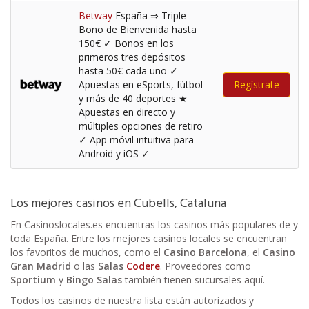
Betway
España ⇒ Triple
Bono de Bienvenida hasta
150€ ✓ Bonos en los
primeros tres depósitos
hasta 50€ cada uno ✓
Apuestas en eSports, fútbol
Regístrate
y más de 40 deportes ★
Apuestas en directo y
múltiples opciones de retiro
✓ App móvil intuitiva para
Android y iOS ✓
Los mejores casinos en Cubells, Cataluna
En Casinoslocales.es encuentras los casinos más populares de y
toda España. Entre los mejores casinos locales se encuentran
los favoritos de muchos, como el
Casino Barcelona
, el
Casino
Gran Madrid
o las
Salas
Codere
. Proveedores como
Sportium
y
Bingo Salas
también tienen sucursales aquí.
Todos los casinos de nuestra lista están autorizados y