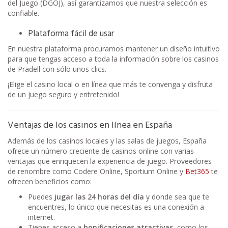
del Juego (DGOJ), así garantizamos que nuestra selección es
confiable.
Plataforma fácil de usar
En nuestra plataforma procuramos mantener un diseño intuitivo
para que tengas acceso a toda la información sobre los casinos
de Pradell con sólo unos clics.
¡Elige el casino local o en línea que más te convenga y disfruta
de un juego seguro y entretenido!
Ventajas de los casinos en línea en España
Además de los casinos locales y las salas de juegos, España
ofrece un número creciente de casinos online con varias
ventajas que enriquecen la experiencia de juego. Proveedores
de renombre como Codere Online, Sportium Online y
Bet365
te
ofrecen beneficios como:
Puedes
jugar las 24 horas del día
y donde sea que te
encuentres, lo único que necesitas es una conexión a
internet.
Tienes acceso a
bonificaciones atractivas
, como los