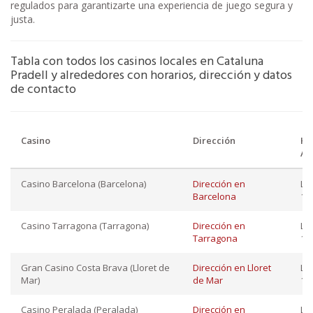
regulados para garantizarte una experiencia de juego segura y
justa.
Tabla con todos los casinos locales en Cataluna
Pradell y alrededores con horarios, dirección y datos
de contacto
Casino
Dirección
Ho
Ap
Casino Barcelona (Barcelona)
Dirección en
Lu
Barcelona
12:
Casino Tarragona (Tarragona)
Dirección en
Lu
Tarragona
12:
Gran Casino Costa Brava (Lloret de
Dirección en Lloret
Lu
Mar)
de Mar
10:
Casino Peralada (Peralada)
Dirección en
Lu