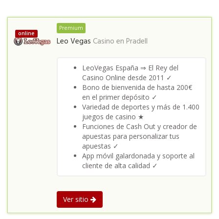
Premium
online
Leo Vegas
Casino en
Pradell
LeoVegas España ⇒ El Rey del
Casino Online desde 2011 ✓
Bono de bienvenida de hasta 200€
en el primer depósito ✓
Variedad de deportes y más de 1.400
juegos de casino ★
Funciones de Cash Out y creador de
apuestas para personalizar tus
apuestas ✓
App móvil galardonada y soporte al
cliente de alta calidad ✓
Ver sitio