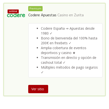
Premium
online
Codere Apuestas
Casino en
Zurita
Codere España ⇒ Apuestas desde
1980 ✓
Bono de bienvenida del 100% hasta
200€ en freebets ✓
Amplia cobertura de eventos
deportivos y casino ★
Transmisión en directo y opción de
cashout total ✓
Múltiples métodos de pago seguros
✓
Ver sitio