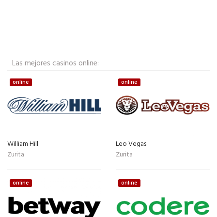
Las mejores casinos online:
online
online
William Hill
Leo Vegas
Zurita
Zurita
online
online