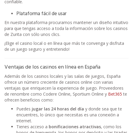
confiable.
Plataforma fácil de usar
En nuestra plataforma procuramos mantener un diseño intuitivo
para que tengas acceso a toda la información sobre los casinos
de Zurita con sólo unos clics.
¡Elige el casino local o en línea que más te convenga y disfruta
de un juego seguro y entretenido!
Ventajas de los casinos en línea en España
Además de los casinos locales y las salas de juegos, España
ofrece un número creciente de casinos online con varias
ventajas que enriquecen la experiencia de juego. Proveedores
de renombre como Codere Online, Sportium Online y
Bet365
te
ofrecen beneficios como:
Puedes
jugar las 24 horas del día
y donde sea que te
encuentres, lo único que necesitas es una conexión a
internet.
Tienes acceso a
bonificaciones atractivas
, como los
bonos de bienvenida, los bonos por depósito y las tiradas