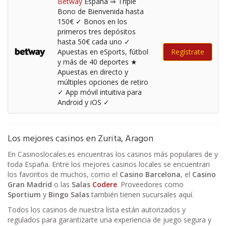
Betway
España ⇒ Triple
Bono de Bienvenida hasta
150€ ✓ Bonos en los
primeros tres depósitos
hasta 50€ cada uno ✓
Apuestas en eSports, fútbol
Regístrate
y más de 40 deportes ★
Apuestas en directo y
múltiples opciones de retiro
✓ App móvil intuitiva para
Android y iOS ✓
Los mejores casinos en Zurita, Aragon
En Casinoslocales.es encuentras los casinos más populares de y
toda España. Entre los mejores casinos locales se encuentran
los favoritos de muchos, como el
Casino Barcelona
, el
Casino
Gran Madrid
o las
Salas
Codere
. Proveedores como
Sportium
y
Bingo Salas
también tienen sucursales aquí.
Todos los casinos de nuestra lista están autorizados y
regulados para garantizarte una experiencia de juego segura y