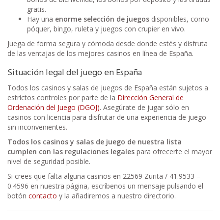
gratis.
Hay una
enorme selección de juegos
disponibles, como
póquer, bingo, ruleta y juegos con crupier en vivo.
Juega de forma segura y cómoda desde donde estés y disfruta
de las ventajas de los mejores casinos en línea de España.
Situación legal del juego en España
Todos los casinos y salas de juegos de España están sujetos a
estrictos controles por parte de la
Dirección General de
Ordenación del Juego (DGOJ)
. Asegúrate de jugar sólo en
casinos con licencia para disfrutar de una experiencia de juego
sin inconvenientes.
Todos los casinos y salas de juego de nuestra lista
cumplen con las regulaciones legales
para ofrecerte el mayor
nivel de seguridad posible.
Si crees que falta alguna casinos en 22569 Zurita / 41.9533 –
0.4596 en nuestra página, escríbenos un mensaje pulsando el
botón
contacto
y la añadiremos a nuestro directorio.