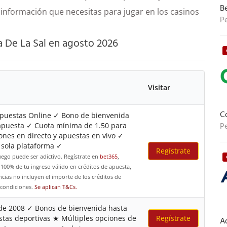
B
 información que necesitas para jugar en los casinos
Pe
a De La Sal en agosto 2026
Visitar
C
puestas Online ✓ Bono de bienvenida
Pe
 apuesta ✓ Cuota mínima de 1.50 para
ones en directo y apuestas en vivo ✓
 sola plataforma ✓
Regístrate
juego puede ser adictivo. Regístrate en
bet365
,
 100% de tu ingreso válido en créditos de apuesta,
ncias no incluyen el importe de los créditos de
s condiciones.
Se aplican T&Cs
.
e 2008 ✓ Bonos de bienvenida hasta
tas deportivas ★ Múltiples opciones de
Regístrate
A