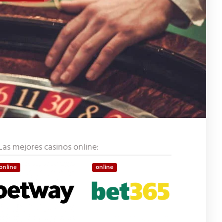
Las mejores casinos online:
online
online