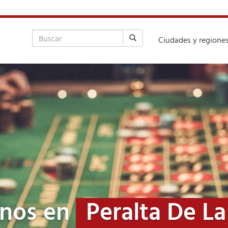
Ciudades y regione
inos en
Peralta De La