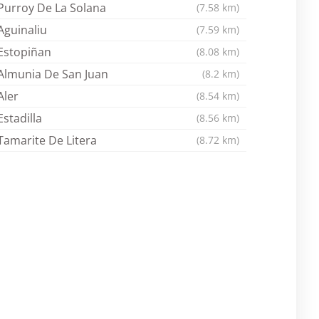
Purroy De La Solana
(7.58 km)
Aguinaliu
(7.59 km)
Estopiñan
(8.08 km)
Almunia De San Juan
(8.2 km)
Aler
(8.54 km)
Estadilla
(8.56 km)
Tamarite De Litera
(8.72 km)