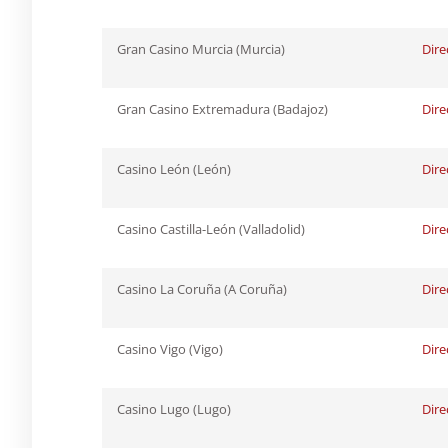
Gran Casino Murcia (Murcia)
Dire
Gran Casino Extremadura (Badajoz)
Dire
Casino León (León)
Dire
Casino Castilla-León (Valladolid)
Dire
Casino La Coruña (A Coruña)
Dire
Casino Vigo (Vigo)
Dire
Casino Lugo (Lugo)
Dire