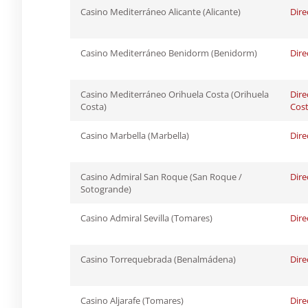
Casino Mediterráneo Alicante (Alicante)
Dire
Casino Mediterráneo Benidorm (Benidorm)
Dire
Casino Mediterráneo Orihuela Costa (Orihuela
Dire
Costa)
Cos
Casino Marbella (Marbella)
Dire
Casino Admiral San Roque (San Roque /
Dire
Sotogrande)
Casino Admiral Sevilla (Tomares)
Dire
Casino Torrequebrada (Benalmádena)
Dir
Casino Aljarafe (Tomares)
Dire