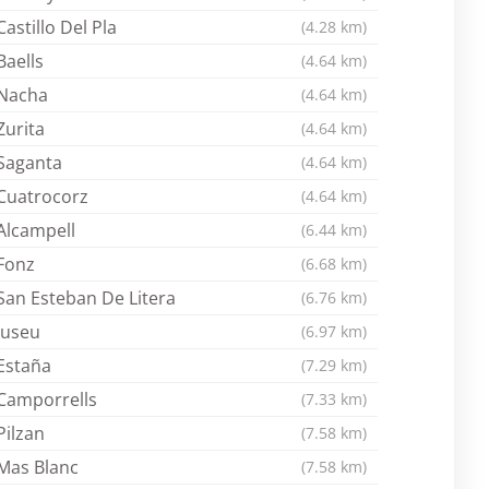
Castillo Del Pla
(4.28 km)
Baells
(4.64 km)
Nacha
(4.64 km)
Zurita
(4.64 km)
Saganta
(4.64 km)
Cuatrocorz
(4.64 km)
Alcampell
(6.44 km)
Fonz
(6.68 km)
San Esteban De Litera
(6.76 km)
Juseu
(6.97 km)
Estaña
(7.29 km)
Camporrells
(7.33 km)
Pilzan
(7.58 km)
Mas Blanc
(7.58 km)