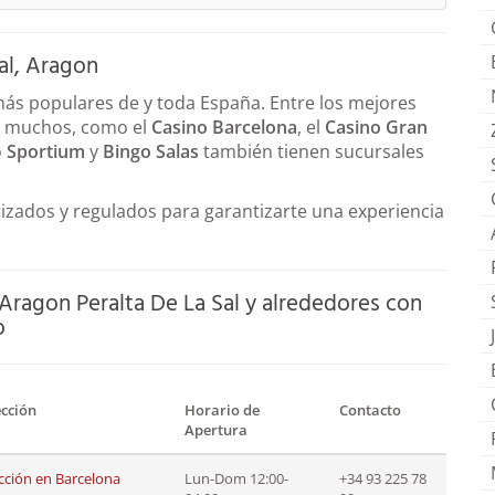
al, Aragon
más populares de y toda España. Entre los mejores
de muchos, como el
Casino Barcelona
, el
Casino Gran
o
Sportium
y
Bingo Salas
también tienen sucursales
rizados y regulados para garantizarte una experiencia
 Aragon Peralta De La Sal y alrededores con
o
ección
Horario de
Contacto
Apertura
cción en Barcelona
Lun-Dom 12:00-
+34 93 225 78