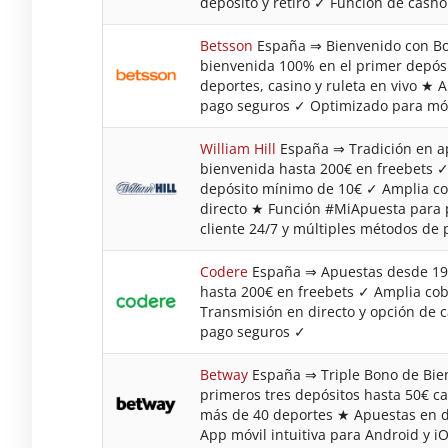
depósito y retiro ✓ Función de cash
Betsson
España ⇒ Bienvenido con Bo
bienvenida 100% en el primer depósi
deportes, casino y ruleta en vivo ★ 
pago seguros ✓ Optimizado para móv
William Hill
España ⇒ Tradición en a
bienvenida hasta 200€ en freebets ✓
depósito mínimo de 10€ ✓ Amplia co
directo ★ Función #MiApuesta para p
cliente 24/7 y múltiples métodos de
Codere
España ⇒ Apuestas desde 19
hasta 200€ en freebets ✓ Amplia cob
Transmisión en directo y opción de 
pago seguros ✓
Betway
España ⇒ Triple Bono de Bie
primeros tres depósitos hasta 50€ c
más de 40 deportes ★ Apuestas en di
App móvil intuitiva para Android y i