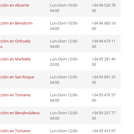
cción en Alicante
Lun-Dom 10:00-
+34 96 526 78
04:00
00
cción en Benidorm
Lun-Dom 10:00-
+34 96 683 18
04:00
00
cción en Orihuela
Lun-Dom 12:00-
+34 96 673 11
ta
04:00
00
cción en Marbella
Lun-Dom 12:00-
+34 95 281 40
03:00
00
cción en San Roque
Lun-Dom 12:00-
+34 95 691 25
04:00
00
cción en Tomares
Lun-Dom 12:00-
+34 95 476 57
04:00
00
ección en Benalmádena
Lun-Dom 12:00-
+34 95 257 77
04:00
00
cción en Tomares
Lun-Dom 12:00-
+34 95 415 97