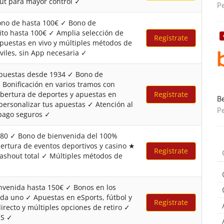
out para mayor control ✓
Pe
no de hasta 100€ ✓ Bono de
to hasta 100€ ✓ Amplia selección de
Regístrate
Apuestas en vivo y múltiples métodos de
iles, sin App necesaria ✓
puestas desde 1934 ✓ Bono de
 Bonificación en varios tramos con
bertura de deportes y apuestas en
Regístrate
B
ersonalizar tus apuestas ✓ Atención al
Pe
 pago seguros ✓
80 ✓ Bono de bienvenida del 100%
ertura de eventos deportivos y casino ★
Regístrate
cashout total ✓ Múltiples métodos de
nvenida hasta 150€ ✓ Bonos en los
ada uno ✓ Apuestas en eSports, fútbol y
Regístrate
recto y múltiples opciones de retiro ✓
OS ✓