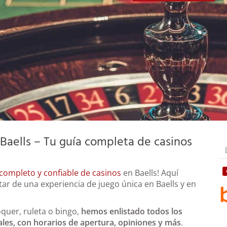
 Baells – Tu guía completa de casinos
 completo y confiable de casinos
en Baells! Aquí
ar de una experiencia de juego única en Baells y en
quer, ruleta o bingo,
hemos enlistado todos los
gales, con horarios de apertura, opiniones y más
.