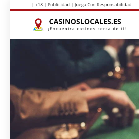
Skip
| +18 | Publicidad | Juega Con Responsabilidad |
to
main
content