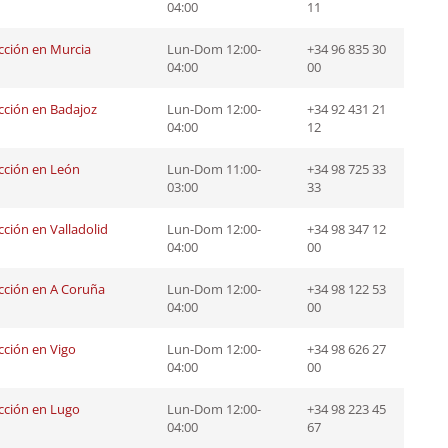
04:00
11
cción en Murcia
Lun-Dom 12:00-
+34 96 835 30
04:00
00
cción en Badajoz
Lun-Dom 12:00-
+34 92 431 21
04:00
12
cción en León
Lun-Dom 11:00-
+34 98 725 33
03:00
33
cción en Valladolid
Lun-Dom 12:00-
+34 98 347 12
04:00
00
cción en A Coruña
Lun-Dom 12:00-
+34 98 122 53
04:00
00
cción en Vigo
Lun-Dom 12:00-
+34 98 626 27
04:00
00
cción en Lugo
Lun-Dom 12:00-
+34 98 223 45
04:00
67