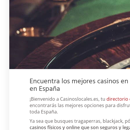
Encuentra los mejores casinos en
en España
¡Bienvenido a Casinoslocales.es, tu
directorio
encontrarás las mejores opciones para disfrut
toda España.
Ya sea que busques tragaperras, blackjack, pó
casinos físicos y online que son seguros y le