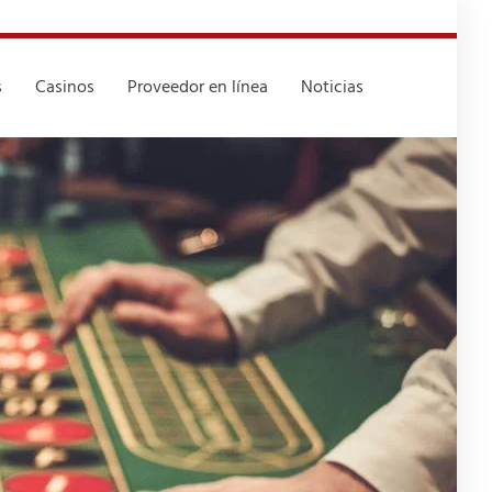
s
Casinos
Proveedor en línea
Noticias