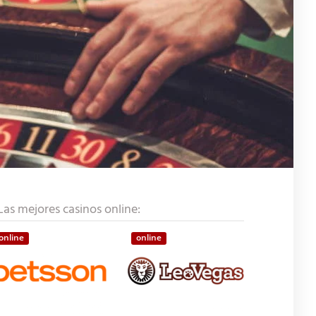
Las mejores casinos online:
online
online