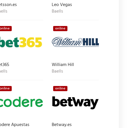
etsson.es
Leo Vegas
ells
Baells
online
online
et365
William Hill
ells
Baells
online
online
odere Apuestas
Betway.es