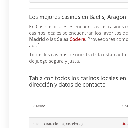
Los mejores casinos en Baells, Aragon
En Casinoslocales.es encuentras los casinos 
casinos locales se encuentran los favoritos 
Madrid
o las
Salas
Codere
. Proveedores com
aquí.
Todos los casinos de nuestra lista están auto
de juego segura y justa.
Tabla con todos los casinos locales en
dirección y datos de contacto
Casino
Dir
Casino Barcelona (Barcelona)
Dire