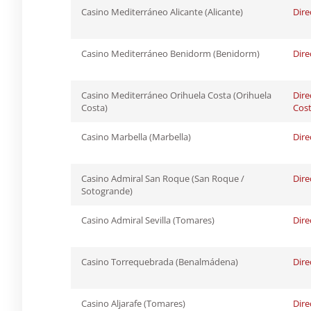
Casino Mediterráneo Alicante (Alicante)
Dire
Casino Mediterráneo Benidorm (Benidorm)
Dire
Casino Mediterráneo Orihuela Costa (Orihuela
Dire
Costa)
Cos
Casino Marbella (Marbella)
Dire
Casino Admiral San Roque (San Roque /
Dire
Sotogrande)
Casino Admiral Sevilla (Tomares)
Dire
Casino Torrequebrada (Benalmádena)
Dir
Casino Aljarafe (Tomares)
Dire