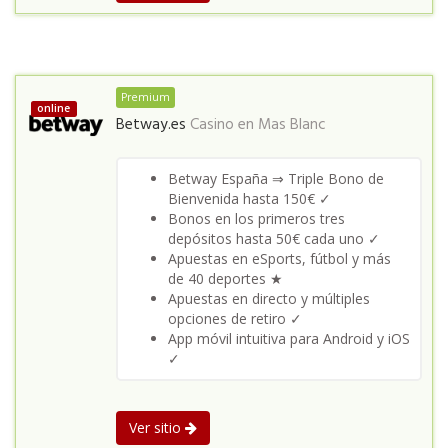
Premium
online
Betway.es
Casino en
Mas Blanc
Betway España ⇒ Triple Bono de
Bienvenida hasta 150€ ✓
Bonos en los primeros tres
depósitos hasta 50€ cada uno ✓
Apuestas en eSports, fútbol y más
de 40 deportes ★
Apuestas en directo y múltiples
opciones de retiro ✓
App móvil intuitiva para Android y iOS
✓
Ver sitio