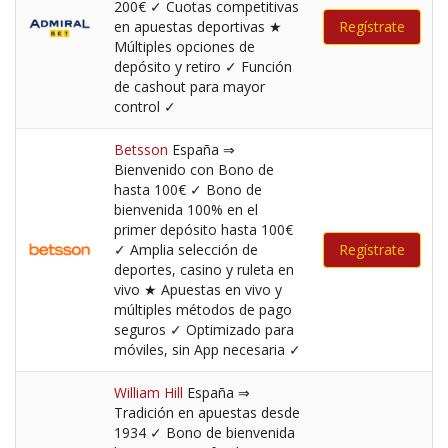
200€ ✓ Cuotas competitivas
en apuestas deportivas ★
Regístrate
Múltiples opciones de
depósito y retiro ✓ Función
de cashout para mayor
control ✓
Betsson
España ⇒
Bienvenido con Bono de
hasta 100€ ✓ Bono de
bienvenida 100% en el
primer depósito hasta 100€
✓ Amplia selección de
Regístrate
deportes, casino y ruleta en
vivo ★ Apuestas en vivo y
múltiples métodos de pago
seguros ✓ Optimizado para
móviles, sin App necesaria ✓
William Hill
España ⇒
Tradición en apuestas desde
1934 ✓ Bono de bienvenida