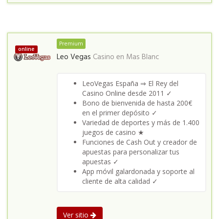
Premium
online
Leo Vegas
Casino en
Mas Blanc
LeoVegas España ⇒ El Rey del
Casino Online desde 2011 ✓
Bono de bienvenida de hasta 200€
en el primer depósito ✓
Variedad de deportes y más de 1.400
juegos de casino ★
Funciones de Cash Out y creador de
apuestas para personalizar tus
apuestas ✓
App móvil galardonada y soporte al
cliente de alta calidad ✓
Ver sitio