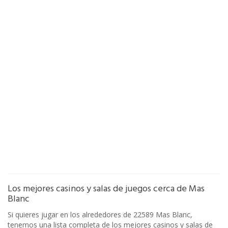
Los mejores casinos y salas de juegos cerca de Mas
Blanc
Si quieres jugar en los alrededores de 22589 Mas Blanc,
tenemos una lista completa de los mejores casinos y salas de