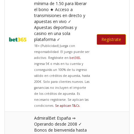
mínima de 1.50 para liberar
el bono ★ Acceso a
transmisiones en directo y
apuestas en vivo ✓
Apuestas deportivas y
casino en una sola
plataforma ✓
Regístrate
18+ (Publicidad) Juega con
responsabilidad. El juego puede ser
adictivo. Regístrate en
bet365
,
ingresa 5€ o más en tu cuenta y
conseguirás un 100% de tu ingreso
válido en créditos de apuesta, hasta
200€. Solo para clientes nuevos. Las
ganancias no incluyen el importe
de los créditos de apuesta. Es
necesario registrarse. Se aplican las
condiciones.
Se aplican T&Cs
.
AdmiralBet España ⇒
Operando desde 2008 ✓
Bonos de bienvenida hasta