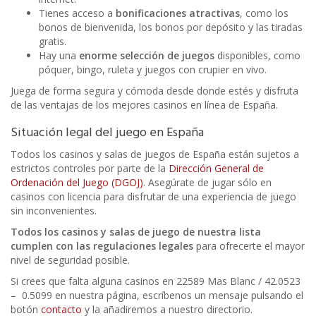
Tienes acceso a
bonificaciones atractivas
, como los
bonos de bienvenida, los bonos por depósito y las tiradas
gratis.
Hay una
enorme selección de juegos
disponibles, como
póquer, bingo, ruleta y juegos con crupier en vivo.
Juega de forma segura y cómoda desde donde estés y disfruta
de las ventajas de los mejores casinos en línea de España.
Situación legal del juego en España
Todos los casinos y salas de juegos de España están sujetos a
estrictos controles por parte de la
Dirección General de
Ordenación del Juego (DGOJ)
. Asegúrate de jugar sólo en
casinos con licencia para disfrutar de una experiencia de juego
sin inconvenientes.
Todos los casinos y salas de juego de nuestra lista
cumplen con las regulaciones legales
para ofrecerte el mayor
nivel de seguridad posible.
Si crees que falta alguna casinos en 22589 Mas Blanc / 42.0523
– 0.5099 en nuestra página, escríbenos un mensaje pulsando el
botón
contacto
y la añadiremos a nuestro directorio.