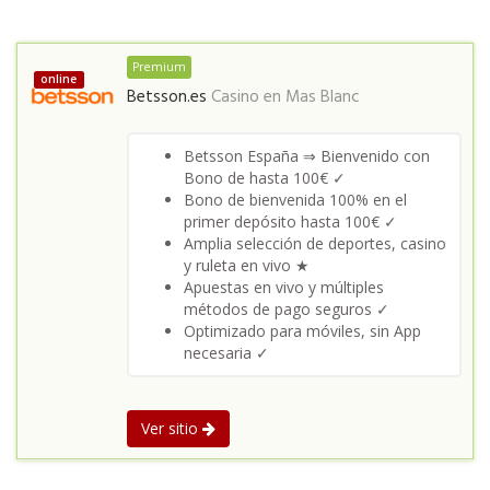
Premium
online
Betsson.es
Casino en
Mas Blanc
Betsson España ⇒ Bienvenido con
Bono de hasta 100€ ✓
Bono de bienvenida 100% en el
primer depósito hasta 100€ ✓
Amplia selección de deportes, casino
y ruleta en vivo ★
Apuestas en vivo y múltiples
métodos de pago seguros ✓
Optimizado para móviles, sin App
necesaria ✓
Ver sitio