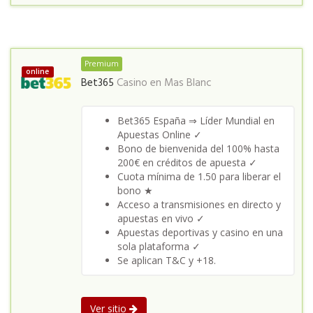
Premium
online
Bet365
Casino en
Mas Blanc
Bet365 España ⇒ Líder Mundial en
Apuestas Online ✓
Bono de bienvenida del 100% hasta
200€ en créditos de apuesta ✓
Cuota mínima de 1.50 para liberar el
bono ★
Acceso a transmisiones en directo y
apuestas en vivo ✓
Apuestas deportivas y casino en una
sola plataforma ✓
Se aplican T&C y +18.
Ver sitio