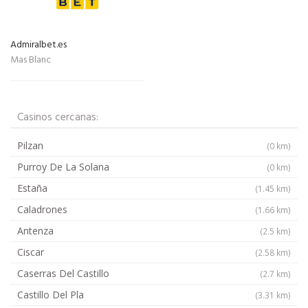
Admiralbet.es
Mas Blanc
Casinos cercanas:
Pilzan
(0 km)
Purroy De La Solana
(0 km)
Estaña
(1.45 km)
Caladrones
(1.66 km)
Antenza
(2.5 km)
Ciscar
(2.58 km)
Caserras Del Castillo
(2.7 km)
Castillo Del Pla
(3.31 km)