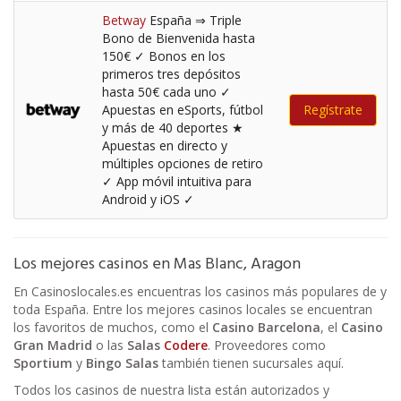
Betway
España ⇒ Triple
Bono de Bienvenida hasta
150€ ✓ Bonos en los
primeros tres depósitos
hasta 50€ cada uno ✓
Apuestas en eSports, fútbol
Regístrate
y más de 40 deportes ★
Apuestas en directo y
múltiples opciones de retiro
✓ App móvil intuitiva para
Android y iOS ✓
Los mejores casinos en Mas Blanc, Aragon
En Casinoslocales.es encuentras los casinos más populares de y
toda España. Entre los mejores casinos locales se encuentran
los favoritos de muchos, como el
Casino Barcelona
, el
Casino
Gran Madrid
o las
Salas
Codere
. Proveedores como
Sportium
y
Bingo Salas
también tienen sucursales aquí.
Todos los casinos de nuestra lista están autorizados y