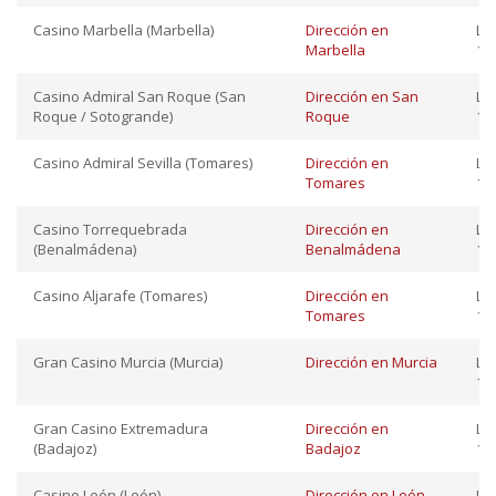
Casino Marbella (Marbella)
Dirección en
Lu
Marbella
12:
Casino Admiral San Roque (San
Dirección en San
Lu
Roque / Sotogrande)
Roque
12:
Casino Admiral Sevilla (Tomares)
Dirección en
Lu
Tomares
12:
Casino Torrequebrada
Dirección en
Lu
(Benalmádena)
Benalmádena
12:
Casino Aljarafe (Tomares)
Dirección en
Lu
Tomares
12:
Gran Casino Murcia (Murcia)
Dirección en Murcia
Lu
12:
Gran Casino Extremadura
Dirección en
Lu
(Badajoz)
Badajoz
12:
Casino León (León)
Dirección en León
Lu