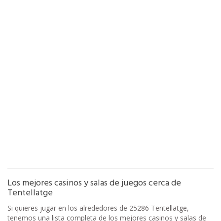
Los mejores casinos y salas de juegos cerca de
Tentellatge
Si quieres jugar en los alrededores de 25286 Tentellatge,
tenemos una lista completa de los mejores casinos y salas de