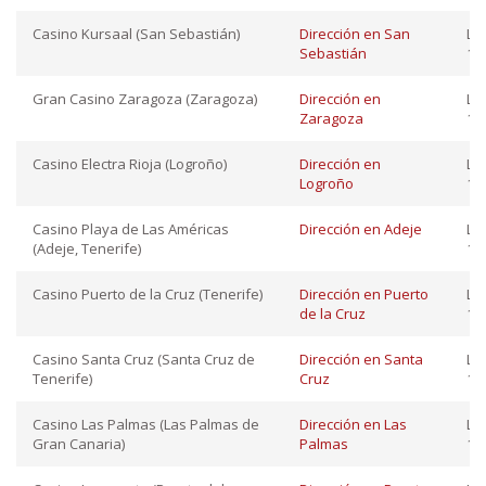
Casino Kursaal (San Sebastián)
Dirección en San
Lu
Sebastián
12:
Gran Casino Zaragoza (Zaragoza)
Dirección en
Lu
Zaragoza
12:
Casino Electra Rioja (Logroño)
Dirección en
Lu
Logroño
12:
Casino Playa de Las Américas
Dirección en Adeje
Lu
(Adeje, Tenerife)
11:
Casino Puerto de la Cruz (Tenerife)
Dirección en Puerto
Lu
de la Cruz
11:
Casino Santa Cruz (Santa Cruz de
Dirección en Santa
Lu
Tenerife)
Cruz
12:
Casino Las Palmas (Las Palmas de
Dirección en Las
Lu
Gran Canaria)
Palmas
12: