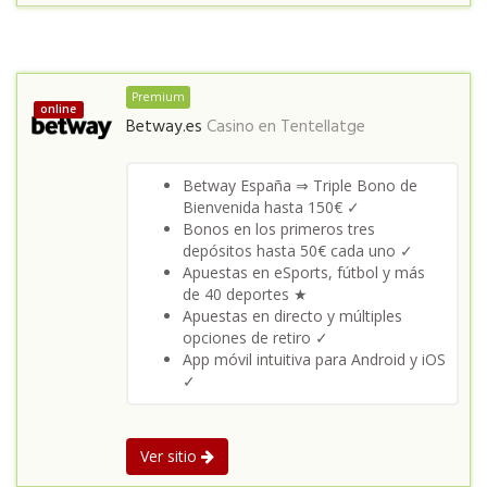
Premium
online
Betway.es
Casino en
Tentellatge
Betway España ⇒ Triple Bono de
Bienvenida hasta 150€ ✓
Bonos en los primeros tres
depósitos hasta 50€ cada uno ✓
Apuestas en eSports, fútbol y más
de 40 deportes ★
Apuestas en directo y múltiples
opciones de retiro ✓
App móvil intuitiva para Android y iOS
✓
Ver sitio