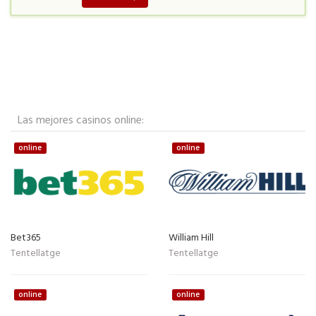
Las mejores casinos online:
online
online
Bet365
William Hill
Tentellatge
Tentellatge
online
online