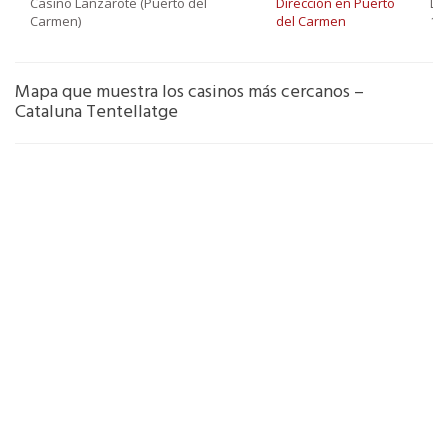
Casino Lanzarote (Puerto del
Dirección en Puerto
Lu
Carmen)
del Carmen
12:
Mapa que muestra los casinos más cercanos –
Cataluna Tentellatge