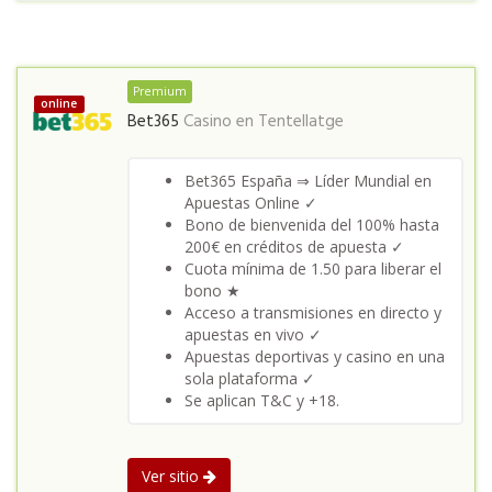
Premium
online
Bet365
Casino en
Tentellatge
Bet365 España ⇒ Líder Mundial en
Apuestas Online ✓
Bono de bienvenida del 100% hasta
200€ en créditos de apuesta ✓
Cuota mínima de 1.50 para liberar el
bono ★
Acceso a transmisiones en directo y
apuestas en vivo ✓
Apuestas deportivas y casino en una
sola plataforma ✓
Se aplican T&C y +18.
Ver sitio