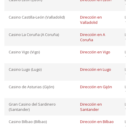
11:
Casino Castilla-León (Valladolid)
Dirección en
Lu
Valladolid
12:
Casino La Coruña (A Coruña)
Dirección en A
Lu
Coruña
12:
Casino Vigo (Vigo)
Dirección en Vigo
Lu
12:
Casino Lugo (Lugo)
Dirección en Lugo
Lu
12:
Casino de Asturias (Gijón)
Dirección en Gijón
Lu
12:
Gran Casino del Sardinero
Dirección en
Lu
(Santander)
Santander
12:
Casino Bilbao (Bilbao)
Dirección en Bilbao
Lu
12: