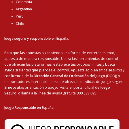
Colombia
Argentina
Perú
Chile
Juega seguro y responsable en España:
Para que las apuestas sigan siendo una forma de entretenimiento,
apuesta de manera responsable. Utiliza las herramientas de control
que ofrecen las plataformas, establece tus propios límites y busca
ayuda si sientes que pierdes el control. Apuesta solo en sitios seguros y
con licencia de la
Dirección General de Ordenación del Juego
(DGOJ) o
en operadores internacionales que ofrezcan medidas de juego seguro.
Si necesitas orientación o apoyo, visita el portal oficial de
Juego
Seguro
o llama a la línea de ayuda gratuita
900 533 025
.
Juego Responsable en España
: