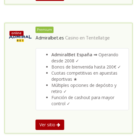
Premium
online
Admiralbet.es
Casino en
Tentellatge
AdmiralBet España ⇒
Operando
desde 2008 ✓
Bonos de bienvenida hasta 200€ ✓
Cuotas competitivas en apuestas
deportivas ★
Múltiples opciones de depósito y
retiro ✓
Función de cashout para mayor
control ✓
Ver sitio