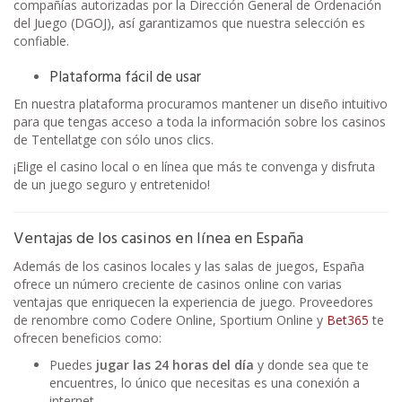
compañías autorizadas por la Dirección General de Ordenación
del Juego (DGOJ), así garantizamos que nuestra selección es
confiable.
Plataforma fácil de usar
En nuestra plataforma procuramos mantener un diseño intuitivo
para que tengas acceso a toda la información sobre los casinos
de Tentellatge con sólo unos clics.
¡Elige el casino local o en línea que más te convenga y disfruta
de un juego seguro y entretenido!
Ventajas de los casinos en línea en España
Además de los casinos locales y las salas de juegos, España
ofrece un número creciente de casinos online con varias
ventajas que enriquecen la experiencia de juego. Proveedores
de renombre como Codere Online, Sportium Online y
Bet365
te
ofrecen beneficios como:
Puedes
jugar las 24 horas del día
y donde sea que te
encuentres, lo único que necesitas es una conexión a
internet.