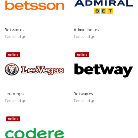
Betsson.es
Admiralbet.es
Tentellatge
Tentellatge
online
online
Leo Vegas
Betway.es
Tentellatge
Tentellatge
online