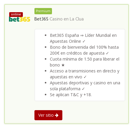
Premium
online
Bet365
Casino en
La Clua
Bet365 España ⇒ Líder Mundial en
Apuestas Online ✓
Bono de bienvenida del 100% hasta
200€ en créditos de apuesta ✓
Cuota mínima de 1.50 para liberar el
bono ★
Acceso a transmisiones en directo y
apuestas en vivo ✓
Apuestas deportivas y casino en una
sola plataforma ✓
Se aplican T&C y +18.
Ver sitio