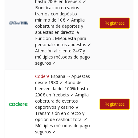
hasta 200€ en freebets ✓
Bonificación en varios
tramos con depósito
mínimo de 10€ ✓ Amplia
Regístrate
cobertura de deportes y
apuestas en directo ★
Función #MiApuesta para
personalizar tus apuestas ✓
Atención al cliente 24/7 y
múltiples métodos de pago
seguros ✓
Codere
España ⇒ Apuestas
desde 1980 ✓ Bono de
bienvenida del 100% hasta
200€ en freebets ✓ Amplia
cobertura de eventos
Regístrate
deportivos y casino ★
Transmisión en directo y
opción de cashout total ✓
Múltiples métodos de pago
seguros ✓