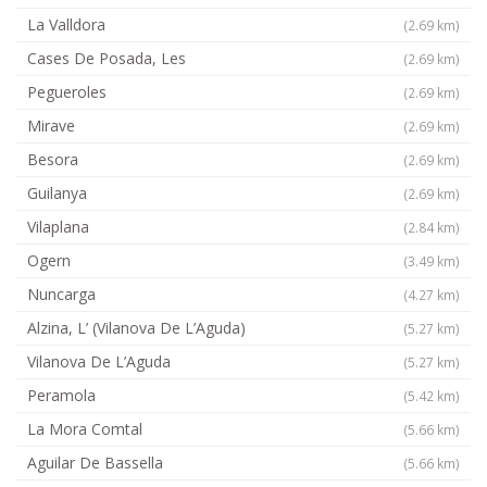
La Valldora
(2.69 km)
Cases De Posada, Les
(2.69 km)
Pegueroles
(2.69 km)
Mirave
(2.69 km)
Besora
(2.69 km)
Guilanya
(2.69 km)
Vilaplana
(2.84 km)
Ogern
(3.49 km)
Nuncarga
(4.27 km)
Alzina, L’ (Vilanova De L’Aguda)
(5.27 km)
Vilanova De L’Aguda
(5.27 km)
Peramola
(5.42 km)
La Mora Comtal
(5.66 km)
Aguilar De Bassella
(5.66 km)