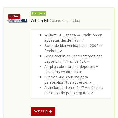
Premium
online
William Hill
Casino en
La Clua
William Hill España ⇒ Tradición en
apuestas desde 1934 ✓
Bono de bienvenida hasta 200€ en
freebets ✓
Bonificación en varios tramos con
depósito mínimo de 10€ ✓
Amplia cobertura de deportes y
apuestas en directo ★
Función #MiApuesta para
personalizar tus apuestas ✓
Atención al cliente 24/7 y múltiples
métodos de pago seguros ✓
Ver sitio