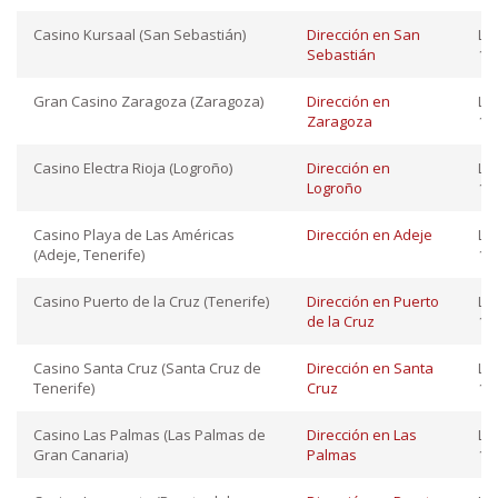
Casino Kursaal (San Sebastián)
Dirección en San
Lu
Sebastián
12:
Gran Casino Zaragoza (Zaragoza)
Dirección en
Lu
Zaragoza
12:
Casino Electra Rioja (Logroño)
Dirección en
Lu
Logroño
12:
Casino Playa de Las Américas
Dirección en Adeje
Lu
(Adeje, Tenerife)
11:
Casino Puerto de la Cruz (Tenerife)
Dirección en Puerto
Lu
de la Cruz
11:
Casino Santa Cruz (Santa Cruz de
Dirección en Santa
Lu
Tenerife)
Cruz
12:
Casino Las Palmas (Las Palmas de
Dirección en Las
Lu
Gran Canaria)
Palmas
12: