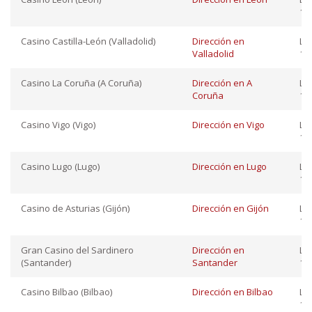
11:
Casino Castilla-León (Valladolid)
Dirección en
Lu
Valladolid
12:
Casino La Coruña (A Coruña)
Dirección en A
Lu
Coruña
12:
Casino Vigo (Vigo)
Dirección en Vigo
Lu
12:
Casino Lugo (Lugo)
Dirección en Lugo
Lu
12:
Casino de Asturias (Gijón)
Dirección en Gijón
Lu
12:
Gran Casino del Sardinero
Dirección en
Lu
(Santander)
Santander
12:
Casino Bilbao (Bilbao)
Dirección en Bilbao
Lu
12: