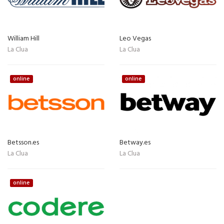
William Hill
Leo Vegas
La Clua
La Clua
online
online
Betsson.es
Betway.es
La Clua
La Clua
online