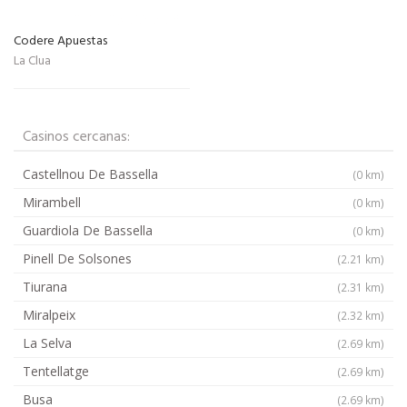
Codere Apuestas
La Clua
Casinos cercanas:
Castellnou De Bassella
(0 km)
Mirambell
(0 km)
Guardiola De Bassella
(0 km)
Pinell De Solsones
(2.21 km)
Tiurana
(2.31 km)
Miralpeix
(2.32 km)
La Selva
(2.69 km)
Tentellatge
(2.69 km)
Busa
(2.69 km)