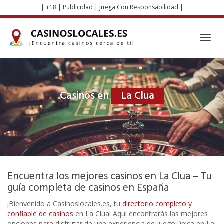
Skip
| +18 | Publicidad | Juega Con Responsabilidad |
to
main
content
Toggl
navig
Casinos en
La Clua
Encuentra los mejores casinos en La Clua – Tu
guía completa de casinos en España
¡Bienvenido a Casinoslocales.es, tu
directorio completo y
confiable de casinos
en La Clua! Aquí encontrarás las mejores
opciones para disfrutar de una experiencia de juego única en La