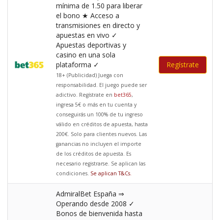
mínima de 1.50 para liberar
el bono ★ Acceso a
transmisiones en directo y
apuestas en vivo ✓
Apuestas deportivas y
casino en una sola
plataforma ✓
Regístrate
18+ (Publicidad) Juega con
responsabilidad. El juego puede ser
adictivo. Regístrate en
bet365
,
ingresa 5€ o más en tu cuenta y
conseguirás un 100% de tu ingreso
válido en créditos de apuesta, hasta
200€. Solo para clientes nuevos. Las
ganancias no incluyen el importe
de los créditos de apuesta. Es
necesario registrarse. Se aplican las
condiciones.
Se aplican T&Cs
.
AdmiralBet España ⇒
Operando desde 2008 ✓
Bonos de bienvenida hasta