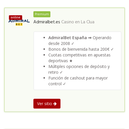
Premium
online
Admiralbet.es
Casino en
La Clua
AdmiralBet España ⇒
Operando
desde 2008 ✓
Bonos de bienvenida hasta 200€ ✓
Cuotas competitivas en apuestas
deportivas ★
Múltiples opciones de depósito y
retiro ✓
Función de cashout para mayor
control ✓
Ver sitio