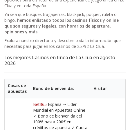
Clua y en toda España.
Ya sea que busques tragaperras, blackjack, póquer, ruleta o
bingo,
hemos enlistado todos los casinos físicos y online
que son seguros y legales, con horarios de apertura,
opiniones y más
.
Explora nuestro directorio y descubre toda la información que
necesitas para jugar en los casinos de 25792 La Clua.
Los mejores Casinos en línea de La Clua en agosto
2026
Casas de
Bono de bienvenida:
Visitar
apuestas
Bet365
España ⇒ Líder
Mundial en Apuestas Online
✓ Bono de bienvenida del
100% hasta 200€ en
créditos de apuesta ✓ Cuota