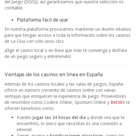
del Juego (DGOJ), así garantizamos que nuestra selección es
confiable.
Plataforma fácil de usar
En nuestra plataforma procuramos mantener un diseño intuitivo
para que tengas acceso a toda la información sobre los casinos
de La Clua con sólo unos clics.
¡Elige el casino local o en línea que más te convenga y disfruta
de un juego seguro y entretenido!
Ventajas de los casinos en línea en España
Además de los casinos locales y las salas de juegos, España
ofrece un número creciente de casinos online con varias
ventajas que enriquecen la experiencia de juego. Proveedores
de renombre como Codere Online, Sportium Online y
Bet365
te
ofrecen beneficios como:
Puedes
jugar las 24 horas del día
y donde sea que te
encuentres, lo único que necesitas es una conexión a
internet.
Tienes acceso a
bonificaciones atractivas
, como los