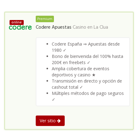
Premium
online
Codere Apuestas
Casino en
La Clua
Codere España ⇒ Apuestas desde
1980 ✓
Bono de bienvenida del 100% hasta
200€ en freebets ✓
Amplia cobertura de eventos
deportivos y casino ★
Transmisión en directo y opción de
cashout total ✓
Múltiples métodos de pago seguros
✓
Ver sitio