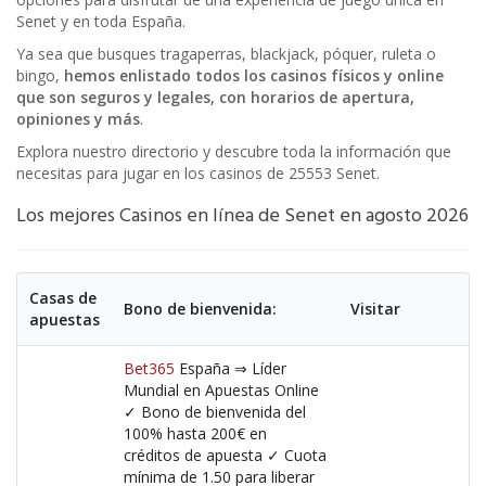
Senet y en toda España.
Ya sea que busques tragaperras, blackjack, póquer, ruleta o
bingo,
hemos enlistado todos los casinos físicos y online
que son seguros y legales, con horarios de apertura,
opiniones y más
.
Explora nuestro directorio y descubre toda la información que
necesitas para jugar en los casinos de 25553 Senet.
Los mejores Casinos en línea de Senet en agosto 2026
Casas de
Bono de bienvenida:
Visitar
apuestas
Bet365
España ⇒ Líder
Mundial en Apuestas Online
✓ Bono de bienvenida del
100% hasta 200€ en
créditos de apuesta ✓ Cuota
mínima de 1.50 para liberar