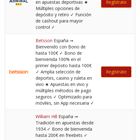
en apuestas deportivas ★
Regístrate
Múltiples opciones de
depósito y retiro ✓ Función
de cashout para mayor
control ✓
Betsson
España ⇒
Bienvenido con Bono de
hasta 100€ ✓ Bono de
bienvenida 100% en el
primer depósito hasta 100€
✓ Amplia selección de
Regístrate
deportes, casino y ruleta en
vivo ★ Apuestas en vivo y
múltiples métodos de pago
seguros ✓ Optimizado para
móviles, sin App necesaria ✓
William Hill
España ⇒
Tradición en apuestas desde
1934 ✓ Bono de bienvenida
hasta 200€ en freebets ✓