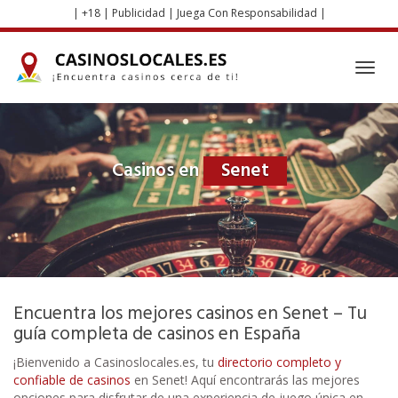
Skip
| +18 | Publicidad | Juega Con Responsabilidad |
to
main
content
Toggl
navig
Casinos en
Senet
Encuentra los mejores casinos en Senet – Tu
guía completa de casinos en España
¡Bienvenido a Casinoslocales.es, tu
directorio completo y
confiable de casinos
en Senet! Aquí encontrarás las mejores
opciones para disfrutar de una experiencia de juego única en