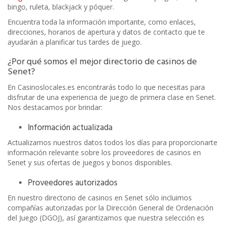
bingo, ruleta, blackjack y póquer.
Encuentra toda la información importante, como enlaces,
direcciones, horarios de apertura y datos de contacto que te
ayudarán a planificar tus tardes de juego.
¿Por qué somos el mejor directorio de casinos de
Senet?
En Casinoslocales.es encontrarás todo lo que necesitas para
disfrutar de una experiencia de juego de primera clase en Senet.
Nos destacamos por brindar:
Información actualizada
Actualizamos nuestros datos todos los días para proporcionarte
información relevante sobre los proveedores de casinos en
Senet y sus ofertas de juegos y bonos disponibles.
Proveedores autorizados
En nuestro directorio de casinos en Senet sólo incluimos
compañías autorizadas por la Dirección General de Ordenación
del Juego (DGOJ), así garantizamos que nuestra selección es