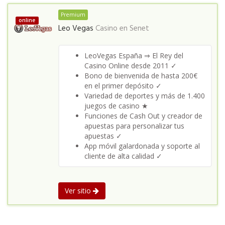
Premium
online
Leo Vegas
Casino en
Senet
LeoVegas España ⇒ El Rey del
Casino Online desde 2011 ✓
Bono de bienvenida de hasta 200€
en el primer depósito ✓
Variedad de deportes y más de 1.400
juegos de casino ★
Funciones de Cash Out y creador de
apuestas para personalizar tus
apuestas ✓
App móvil galardonada y soporte al
cliente de alta calidad ✓
Ver sitio