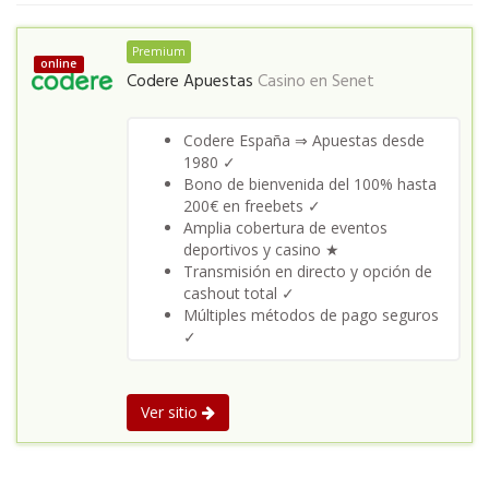
Premium
online
Codere Apuestas
Casino en
Senet
Codere España ⇒ Apuestas desde
1980 ✓
Bono de bienvenida del 100% hasta
200€ en freebets ✓
Amplia cobertura de eventos
deportivos y casino ★
Transmisión en directo y opción de
cashout total ✓
Múltiples métodos de pago seguros
✓
Ver sitio