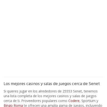
Los mejores casinos y salas de juegos cerca de Senet
Si quieres jugar en los alrededores de 25553 Senet, tenemos
una lista completa de los mejores casinos y salas de juegos
cerca de ti. Proveedores populares como
Codere
, Sportium y
Bingo Roma
te ofrecen una amplia gama de juegos, incluyendo