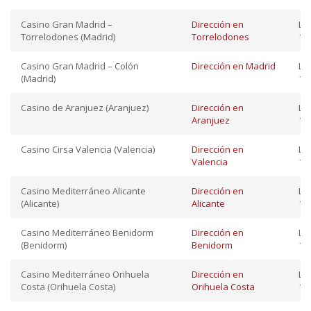
Casino Gran Madrid –
Dirección en
Lu
Torrelodones (Madrid)
Torrelodones
16:
Casino Gran Madrid – Colón
Dirección en Madrid
Lu
(Madrid)
12:
Casino de Aranjuez (Aranjuez)
Dirección en
Lu
Aranjuez
12:
Casino Cirsa Valencia (Valencia)
Dirección en
Lu
Valencia
12:
Casino Mediterráneo Alicante
Dirección en
Lu
(Alicante)
Alicante
10:
Casino Mediterráneo Benidorm
Dirección en
Lu
(Benidorm)
Benidorm
10:
Casino Mediterráneo Orihuela
Dirección en
Lu
Costa (Orihuela Costa)
Orihuela Costa
12: