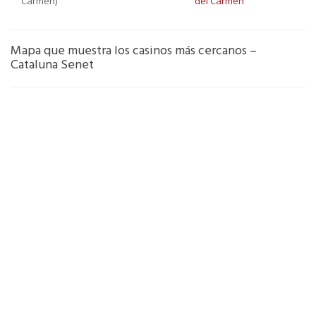
Carmen)
del Carmen
12:
Mapa que muestra los casinos más cercanos –
Cataluna Senet