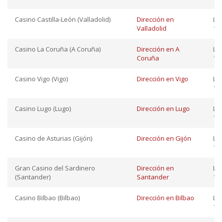
Casino Castilla-León (Valladolid)
Dirección en
Lu
Valladolid
12:
Casino La Coruña (A Coruña)
Dirección en A
Lu
Coruña
12:
Casino Vigo (Vigo)
Dirección en Vigo
Lu
12:
Casino Lugo (Lugo)
Dirección en Lugo
Lu
12:
Casino de Asturias (Gijón)
Dirección en Gijón
Lu
12:
Gran Casino del Sardinero
Dirección en
Lu
(Santander)
Santander
12:
Casino Bilbao (Bilbao)
Dirección en Bilbao
Lu
12: