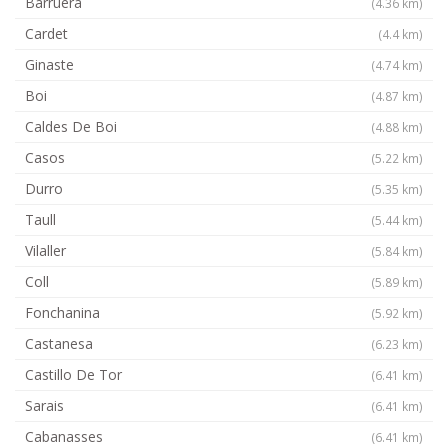
Barruera
(4.36 km)
Cardet
(4.4 km)
Ginaste
(4.74 km)
Boi
(4.87 km)
Caldes De Boi
(4.88 km)
Casos
(5.22 km)
Durro
(5.35 km)
Taull
(5.44 km)
Vilaller
(5.84 km)
Coll
(5.89 km)
Fonchanina
(5.92 km)
Castanesa
(6.23 km)
Castillo De Tor
(6.41 km)
Sarais
(6.41 km)
Cabanasses
(6.41 km)