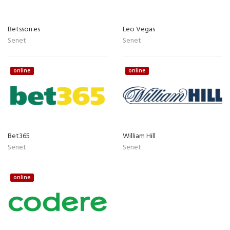
Betsson.es
Leo Vegas
Senet
Senet
online
online
Bet365
William Hill
Senet
Senet
online