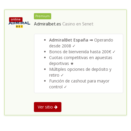
Premium
online
Admiralbet.es
Casino en
Senet
AdmiralBet España ⇒
Operando
desde 2008 ✓
Bonos de bienvenida hasta 200€ ✓
Cuotas competitivas en apuestas
deportivas ★
Múltiples opciones de depósito y
retiro ✓
Función de cashout para mayor
control ✓
Ver sitio