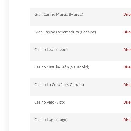
Gran Casino Murcia (Murcia)
Dire
Gran Casino Extremadura (Badajoz)
Dire
Casino León (León)
Dire
Casino Castilla-León (Valladolid)
Dire
Casino La Coruña (A Coruña)
Dire
Casino Vigo (Vigo)
Dire
Casino Lugo (Lugo)
Dire