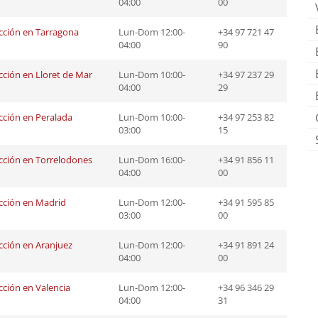
04:00
00
cción en Tarragona
Lun-Dom 12:00-
+34 97 721 47
04:00
90
cción en Lloret de Mar
Lun-Dom 10:00-
+34 97 237 29
04:00
29
cción en Peralada
Lun-Dom 10:00-
+34 97 253 82
03:00
15
cción en Torrelodones
Lun-Dom 16:00-
+34 91 856 11
04:00
00
cción en Madrid
Lun-Dom 12:00-
+34 91 595 85
03:00
00
cción en Aranjuez
Lun-Dom 12:00-
+34 91 891 24
04:00
00
cción en Valencia
Lun-Dom 12:00-
+34 96 346 29
04:00
31