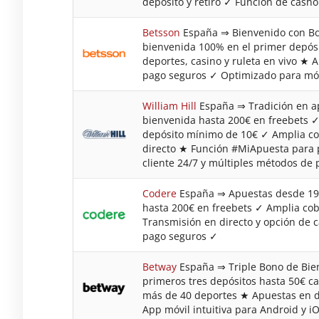
depósito y retiro ✓ Función de cash
Betsson
España ⇒ Bienvenido con Bo
bienvenida 100% en el primer depósi
deportes, casino y ruleta en vivo ★ 
pago seguros ✓ Optimizado para móv
William Hill
España ⇒ Tradición en a
bienvenida hasta 200€ en freebets ✓
depósito mínimo de 10€ ✓ Amplia co
directo ★ Función #MiApuesta para p
cliente 24/7 y múltiples métodos de
Codere
España ⇒ Apuestas desde 19
hasta 200€ en freebets ✓ Amplia cob
Transmisión en directo y opción de 
pago seguros ✓
Betway
España ⇒ Triple Bono de Bie
primeros tres depósitos hasta 50€ c
más de 40 deportes ★ Apuestas en di
App móvil intuitiva para Android y i