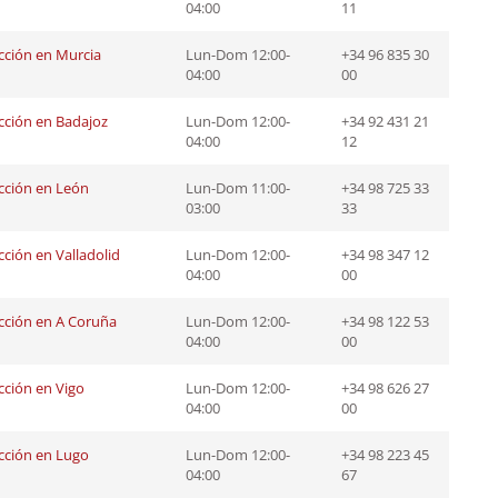
04:00
11
cción en Murcia
Lun-Dom 12:00-
+34 96 835 30
04:00
00
cción en Badajoz
Lun-Dom 12:00-
+34 92 431 21
04:00
12
cción en León
Lun-Dom 11:00-
+34 98 725 33
03:00
33
cción en Valladolid
Lun-Dom 12:00-
+34 98 347 12
04:00
00
cción en A Coruña
Lun-Dom 12:00-
+34 98 122 53
04:00
00
cción en Vigo
Lun-Dom 12:00-
+34 98 626 27
04:00
00
cción en Lugo
Lun-Dom 12:00-
+34 98 223 45
04:00
67