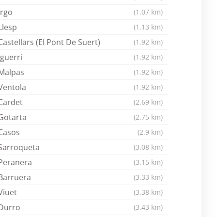
Irgo
(1.07 km)
Llesp
(1.13 km)
Castellars (El Pont De Suert)
(1.92 km)
Iguerri
(1.92 km)
Malpas
(1.92 km)
Ventola
(1.92 km)
Cardet
(2.69 km)
Gotarta
(2.75 km)
Casos
(2.9 km)
Sarroqueta
(3.08 km)
Peranera
(3.15 km)
Barruera
(3.33 km)
Viuet
(3.38 km)
Durro
(3.43 km)