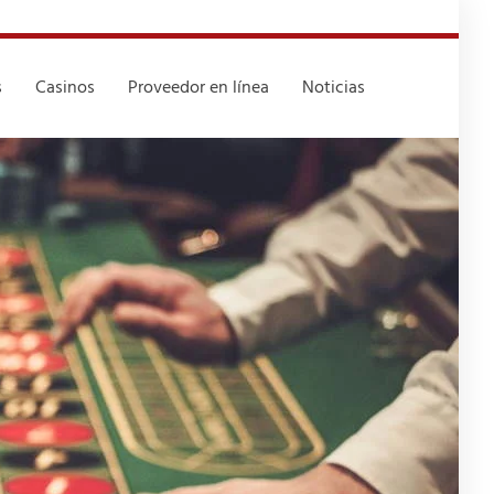
s
Casinos
Proveedor en línea
Noticias