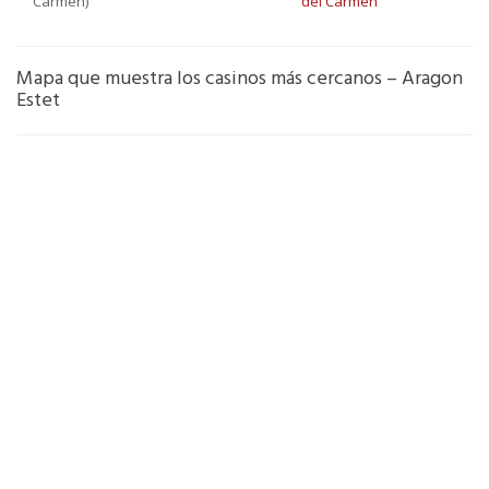
Carmen)
del Carmen
12:
Mapa que muestra los casinos más cercanos – Aragon
Estet