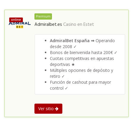
Premium
online
Admiralbet.es
Casino en
Estet
AdmiralBet España ⇒
Operando
desde 2008 ✓
Bonos de bienvenida hasta 200€ ✓
Cuotas competitivas en apuestas
deportivas ★
Múltiples opciones de depósito y
retiro ✓
Función de cashout para mayor
control ✓
Ver sitio