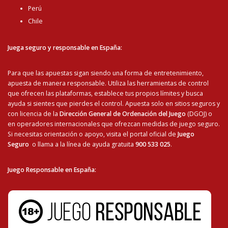
Perú
Chile
Juega seguro y responsable en España:
Para que las apuestas sigan siendo una forma de entretenimiento,
apuesta de manera responsable. Utiliza las herramientas de control
que ofrecen las plataformas, establece tus propios límites y busca
ayuda si sientes que pierdes el control. Apuesta solo en sitios seguros y
con licencia de la
Dirección General de Ordenación del Juego
(DGOJ) o
en operadores internacionales que ofrezcan medidas de juego seguro.
Si necesitas orientación o apoyo, visita el portal oficial de
Juego
Seguro
o llama a la línea de ayuda gratuita
900 533 025
.
Juego Responsable en España
: