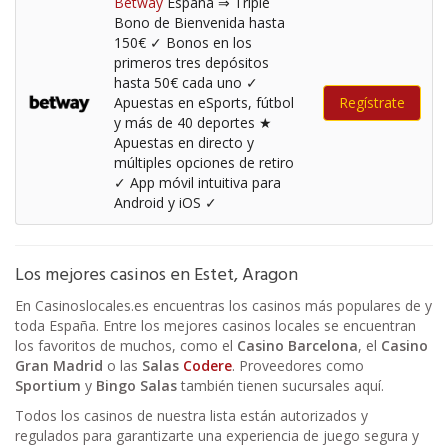
Betway
España ⇒ Triple
Bono de Bienvenida hasta
150€ ✓ Bonos en los
primeros tres depósitos
hasta 50€ cada uno ✓
Apuestas en eSports, fútbol
Regístrate
y más de 40 deportes ★
Apuestas en directo y
múltiples opciones de retiro
✓ App móvil intuitiva para
Android y iOS ✓
Los mejores casinos en Estet, Aragon
En Casinoslocales.es encuentras los casinos más populares de y
toda España. Entre los mejores casinos locales se encuentran
los favoritos de muchos, como el
Casino Barcelona
, el
Casino
Gran Madrid
o las
Salas
Codere
. Proveedores como
Sportium
y
Bingo Salas
también tienen sucursales aquí.
Todos los casinos de nuestra lista están autorizados y
regulados para garantizarte una experiencia de juego segura y