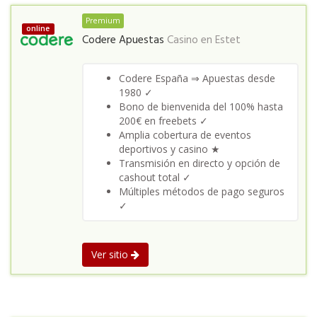
Premium
online
Codere Apuestas
Casino en
Estet
Codere España ⇒ Apuestas desde
1980 ✓
Bono de bienvenida del 100% hasta
200€ en freebets ✓
Amplia cobertura de eventos
deportivos y casino ★
Transmisión en directo y opción de
cashout total ✓
Múltiples métodos de pago seguros
✓
Ver sitio