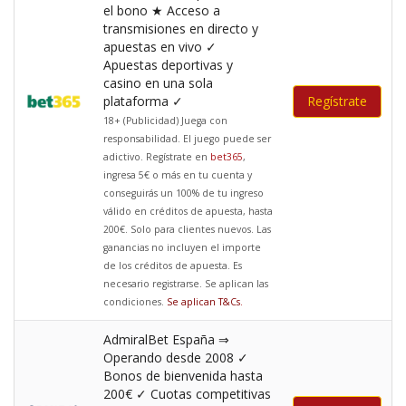
el bono ★ Acceso a
transmisiones en directo y
apuestas en vivo ✓
Apuestas deportivas y
casino en una sola
plataforma ✓
Regístrate
18+ (Publicidad) Juega con
responsabilidad. El juego puede ser
adictivo. Regístrate en
bet365
,
ingresa 5€ o más en tu cuenta y
conseguirás un 100% de tu ingreso
válido en créditos de apuesta, hasta
200€. Solo para clientes nuevos. Las
ganancias no incluyen el importe
de los créditos de apuesta. Es
necesario registrarse. Se aplican las
condiciones.
Se aplican T&Cs
.
AdmiralBet España ⇒
Operando desde 2008 ✓
Bonos de bienvenida hasta
200€ ✓ Cuotas competitivas