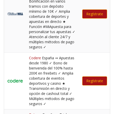
Bonificación en varios
tramos con depósito
mínimo de 10€ ✓ Amplia
Regístrate
cobertura de deportes y
apuestas en directo ★
Función #MiApuesta para
personalizar tus apuestas ✓
Atención al cliente 24/7 y
múltiples métodos de pago
seguros ✓
Codere
España ⇒ Apuestas
desde 1980 ✓ Bono de
bienvenida del 100% hasta
200€ en freebets ✓ Amplia
cobertura de eventos
Regístrate
deportivos y casino ★
Transmisión en directo y
opción de cashout total ✓
Múltiples métodos de pago
seguros ✓