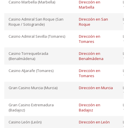
Casino Marbella (Marbella)
Dirección en
Lu
Marbella
12:
Casino Admiral San Roque (San
Dirección en San
Lu
Roque / Sotogrande)
Roque
12:
Casino Admiral Sevilla (Tomares)
Dirección en
Lu
Tomares
12:
Casino Torrequebrada
Dirección en
Lu
(Benalmádena)
Benalmádena
12:
Casino Aljarafe (Tomares)
Dirección en
Lu
Tomares
12:
Gran Casino Murcia (Murcia)
Dirección en Murcia
Lu
12:
Gran Casino Extremadura
Dirección en
Lu
(Badajoz)
Badajoz
12:
Casino León (León)
Dirección en León
Lu
11: