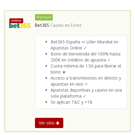
Premium
online
Bet365
Casino en
Estet
Bet365 España ⇒ Líder Mundial en
Apuestas Online ✓
Bono de bienvenida del 100% hasta
200€ en créditos de apuesta ✓
Cuota mínima de 1.50 para liberar el
bono ★
Acceso a transmisiones en directo y
apuestas en vivo ✓
Apuestas deportivas y casino en una
sola plataforma ✓
Se aplican T&C y +18.
Ver sitio