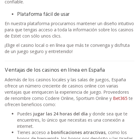
confiable.
Plataforma fácil de usar
En nuestra plataforma procuramos mantener un diseño intuitivo
para que tengas acceso a toda la información sobre los casinos
de Estet con sólo unos clics.
¡Elige el casino local o en línea que más te convenga y disfruta
de un juego seguro y entretenido!
Ventajas de los casinos en línea en España
Además de los casinos locales y las salas de juegos, España
ofrece un número creciente de casinos online con varias
ventajas que enriquecen la experiencia de juego. Proveedores
de renombre como Codere Online, Sportium Online y
Bet365
te
ofrecen beneficios como:
Puedes
jugar las 24 horas del día
y donde sea que te
encuentres, lo único que necesitas es una conexión a
internet.
Tienes acceso a
bonificaciones atractivas
, como los
bonos de bienvenida, los bonos por depósito y las tiradas