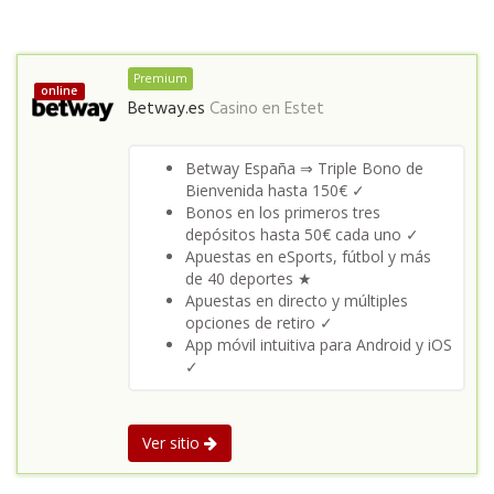
Premium
online
Betway.es
Casino en
Estet
Betway España ⇒ Triple Bono de
Bienvenida hasta 150€ ✓
Bonos en los primeros tres
depósitos hasta 50€ cada uno ✓
Apuestas en eSports, fútbol y más
de 40 deportes ★
Apuestas en directo y múltiples
opciones de retiro ✓
App móvil intuitiva para Android y iOS
✓
Ver sitio