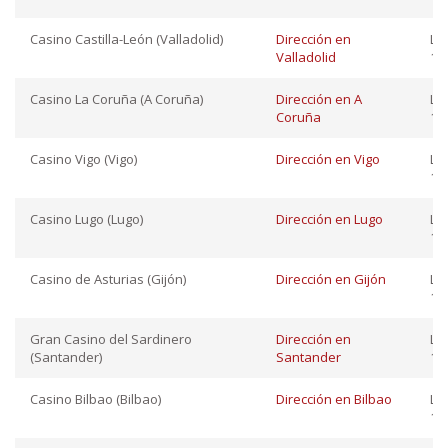
Casino Castilla-León (Valladolid)
Dirección en
Lu
Valladolid
12:
Casino La Coruña (A Coruña)
Dirección en A
Lu
Coruña
12:
Casino Vigo (Vigo)
Dirección en Vigo
Lu
12:
Casino Lugo (Lugo)
Dirección en Lugo
Lu
12:
Casino de Asturias (Gijón)
Dirección en Gijón
Lu
12:
Gran Casino del Sardinero
Dirección en
Lu
(Santander)
Santander
12:
Casino Bilbao (Bilbao)
Dirección en Bilbao
Lu
12: