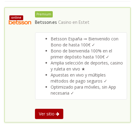
Premium
online
Betsson.es
Casino en
Estet
Betsson España ⇒ Bienvenido con
Bono de hasta 100€ ✓
Bono de bienvenida 100% en el
primer depósito hasta 100€ ✓
Amplia selección de deportes, casino
y ruleta en vivo ★
Apuestas en vivo y múltiples
métodos de pago seguros ✓
Optimizado para móviles, sin App
necesaria ✓
Ver sitio