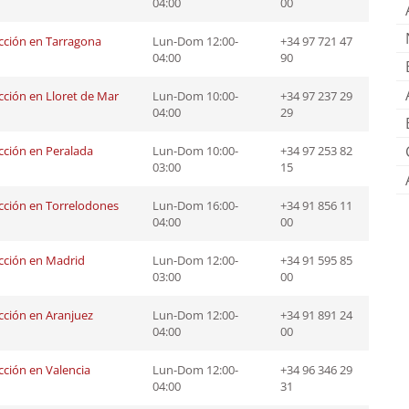
04:00
00
cción en Tarragona
Lun-Dom 12:00-
+34 97 721 47
04:00
90
cción en Lloret de Mar
Lun-Dom 10:00-
+34 97 237 29
04:00
29
cción en Peralada
Lun-Dom 10:00-
+34 97 253 82
03:00
15
cción en Torrelodones
Lun-Dom 16:00-
+34 91 856 11
04:00
00
cción en Madrid
Lun-Dom 12:00-
+34 91 595 85
03:00
00
cción en Aranjuez
Lun-Dom 12:00-
+34 91 891 24
04:00
00
cción en Valencia
Lun-Dom 12:00-
+34 96 346 29
04:00
31