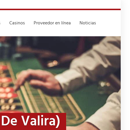
s
Casinos
Proveedor en línea
Noticias
 De Valira)