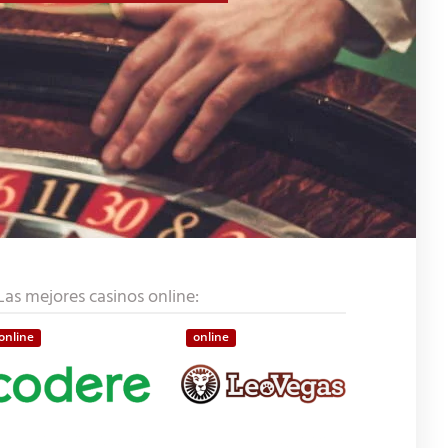
Las mejores casinos online:
online
online