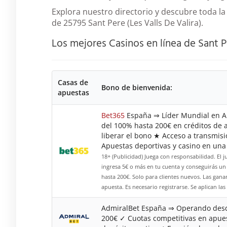
Explora nuestro directorio y descubre toda la
de 25795 Sant Pere (Les Valls De Valira).
Los mejores Casinos en línea de Sant P
Casas de
Bono de bienvenida:
apuestas
Bet365
España ⇒ Líder Mundial en A
del 100% hasta 200€ en créditos de
liberar el bono ★ Acceso a transmisi
Apuestas deportivas y casino en una
18+ (Publicidad) Juega con responsabilidad. El 
ingresa 5€ o más en tu cuenta y conseguirás un
hasta 200€. Solo para clientes nuevos. Las gana
apuesta. Es necesario registrarse. Se aplican la
AdmiralBet España ⇒ Operando desd
200€ ✓ Cuotas competitivas en apues