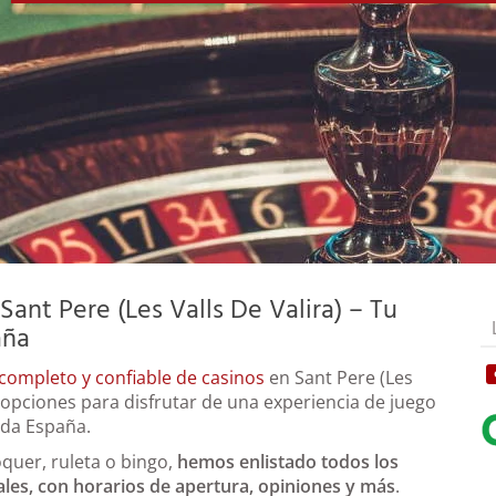
Sant Pere (Les Valls De Valira) – Tu
aña
 completo y confiable de casinos
en Sant Pere (Les
s opciones para disfrutar de una experiencia de juego
toda España.
quer, ruleta o bingo,
hemos enlistado todos los
gales, con horarios de apertura, opiniones y más
.