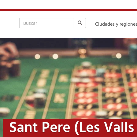
Ciudades y regione
n
Sant Pere (Les Valls