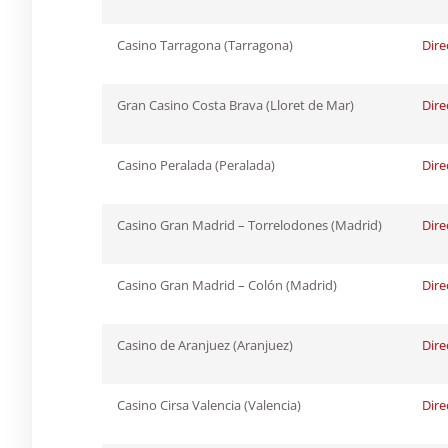
Casino Tarragona (Tarragona)
Dire
Gran Casino Costa Brava (Lloret de Mar)
Dire
Casino Peralada (Peralada)
Dire
Casino Gran Madrid – Torrelodones (Madrid)
Dire
Casino Gran Madrid – Colón (Madrid)
Dire
Casino de Aranjuez (Aranjuez)
Dire
Casino Cirsa Valencia (Valencia)
Dire