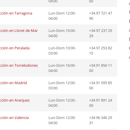
04:00
00
cción en Tarragona
Lun-Dom 12:00-
+34 97 721 47
04:00
90
cción en Lloret de Mar
Lun-Dom 10:00-
+34 97 237 29
04:00
29
cción en Peralada
Lun-Dom 10:00-
+34 97 253 82
03:00
15
cción en Torrelodones
Lun-Dom 16:00-
+34 91 856 11
04:00
00
cción en Madrid
Lun-Dom 12:00-
+34 91 595 85
03:00
00
cción en Aranjuez
Lun-Dom 12:00-
+34 91 891 24
04:00
00
cción en Valencia
Lun-Dom 12:00-
+34 96 346 29
04:00
31