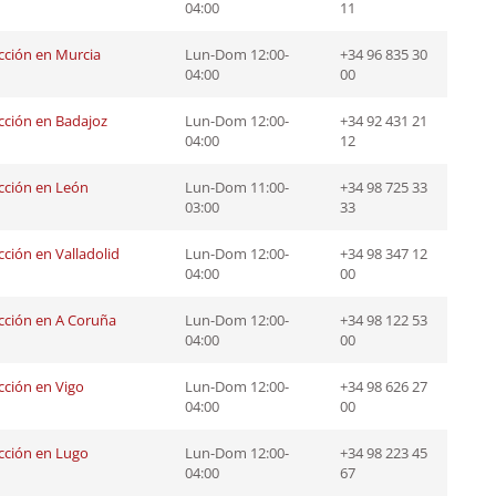
04:00
11
cción en Murcia
Lun-Dom 12:00-
+34 96 835 30
04:00
00
cción en Badajoz
Lun-Dom 12:00-
+34 92 431 21
04:00
12
cción en León
Lun-Dom 11:00-
+34 98 725 33
03:00
33
cción en Valladolid
Lun-Dom 12:00-
+34 98 347 12
04:00
00
cción en A Coruña
Lun-Dom 12:00-
+34 98 122 53
04:00
00
cción en Vigo
Lun-Dom 12:00-
+34 98 626 27
04:00
00
cción en Lugo
Lun-Dom 12:00-
+34 98 223 45
04:00
67