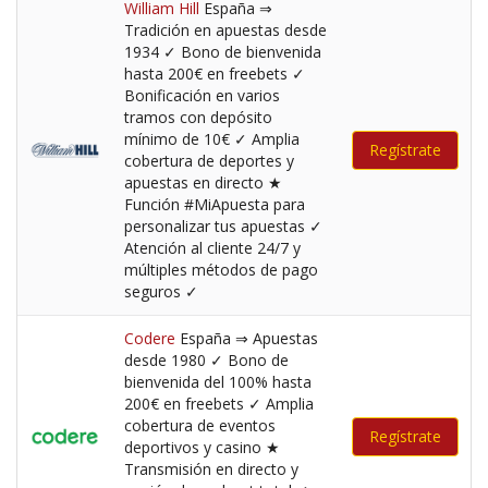
William Hill
España ⇒
Tradición en apuestas desde
1934 ✓ Bono de bienvenida
hasta 200€ en freebets ✓
Bonificación en varios
tramos con depósito
mínimo de 10€ ✓ Amplia
Regístrate
cobertura de deportes y
apuestas en directo ★
Función #MiApuesta para
personalizar tus apuestas ✓
Atención al cliente 24/7 y
múltiples métodos de pago
seguros ✓
Codere
España ⇒ Apuestas
desde 1980 ✓ Bono de
bienvenida del 100% hasta
200€ en freebets ✓ Amplia
cobertura de eventos
Regístrate
deportivos y casino ★
Transmisión en directo y