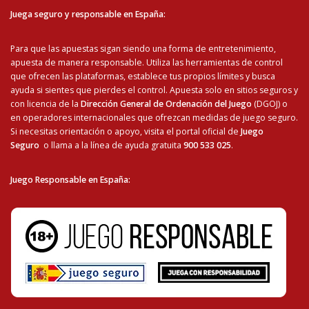
Juega seguro y responsable en España:
Para que las apuestas sigan siendo una forma de entretenimiento,
apuesta de manera responsable. Utiliza las herramientas de control
que ofrecen las plataformas, establece tus propios límites y busca
ayuda si sientes que pierdes el control. Apuesta solo en sitios seguros y
con licencia de la
Dirección General de Ordenación del Juego
(DGOJ) o
en operadores internacionales que ofrezcan medidas de juego seguro.
Si necesitas orientación o apoyo, visita el portal oficial de
Juego
Seguro
o llama a la línea de ayuda gratuita
900 533 025
.
Juego Responsable en España
: