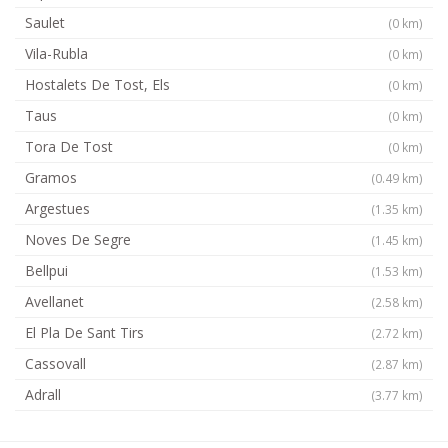
Saulet
(0 km)
Vila-Rubla
(0 km)
Hostalets De Tost, Els
(0 km)
Taus
(0 km)
Tora De Tost
(0 km)
Gramos
(0.49 km)
Argestues
(1.35 km)
Noves De Segre
(1.45 km)
Bellpui
(1.53 km)
Avellanet
(2.58 km)
El Pla De Sant Tirs
(2.72 km)
Cassovall
(2.87 km)
Adrall
(3.77 km)