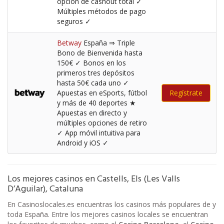
opción de cashout total ✓
Múltiples métodos de pago
seguros ✓
Betway
España ⇒ Triple
Bono de Bienvenida hasta
150€ ✓ Bonos en los
primeros tres depósitos
hasta 50€ cada uno ✓
Apuestas en eSports, fútbol
Regístrate
y más de 40 deportes ★
Apuestas en directo y
múltiples opciones de retiro
✓ App móvil intuitiva para
Android y iOS ✓
Los mejores casinos en Castells, Els (Les Valls
D’Aguilar), Cataluna
En Casinoslocales.es encuentras los casinos más populares de y
toda España. Entre los mejores casinos locales se encuentran