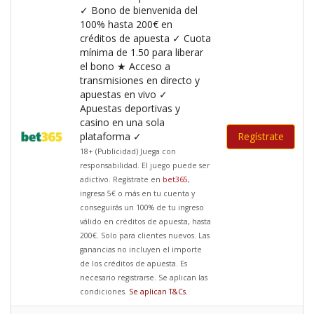
✓ Bono de bienvenida del
100% hasta 200€ en
créditos de apuesta ✓ Cuota
mínima de 1.50 para liberar
el bono ★ Acceso a
transmisiones en directo y
apuestas en vivo ✓
Apuestas deportivas y
casino en una sola
plataforma ✓
Regístrate
18+ (Publicidad) Juega con
responsabilidad. El juego puede ser
adictivo. Regístrate en
bet365
,
ingresa 5€ o más en tu cuenta y
conseguirás un 100% de tu ingreso
válido en créditos de apuesta, hasta
200€. Solo para clientes nuevos. Las
ganancias no incluyen el importe
de los créditos de apuesta. Es
necesario registrarse. Se aplican las
condiciones.
Se aplican T&Cs
.