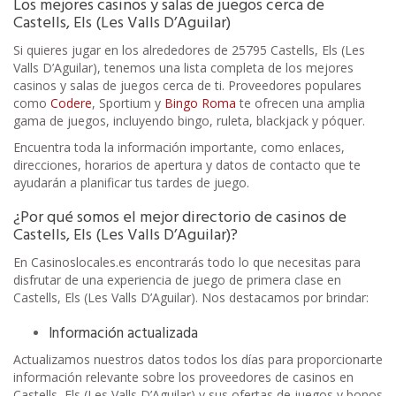
Los mejores casinos y salas de juegos cerca de
Castells, Els (Les Valls D’Aguilar)
Si quieres jugar en los alrededores de 25795 Castells, Els (Les
Valls D’Aguilar), tenemos una lista completa de los mejores
casinos y salas de juegos cerca de ti. Proveedores populares
como
Codere
, Sportium y
Bingo Roma
te ofrecen una amplia
gama de juegos, incluyendo bingo, ruleta, blackjack y póquer.
Encuentra toda la información importante, como enlaces,
direcciones, horarios de apertura y datos de contacto que te
ayudarán a planificar tus tardes de juego.
¿Por qué somos el mejor directorio de casinos de
Castells, Els (Les Valls D’Aguilar)?
En Casinoslocales.es encontrarás todo lo que necesitas para
disfrutar de una experiencia de juego de primera clase en
Castells, Els (Les Valls D’Aguilar). Nos destacamos por brindar:
Información actualizada
Actualizamos nuestros datos todos los días para proporcionarte
información relevante sobre los proveedores de casinos en
Castells, Els (Les Valls D’Aguilar) y sus ofertas de juegos y bonos