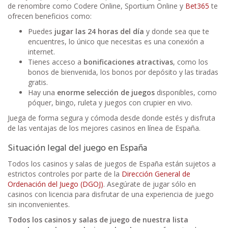
de renombre como Codere Online, Sportium Online y
Bet365
te
ofrecen beneficios como:
Puedes
jugar las 24 horas del día
y donde sea que te
encuentres, lo único que necesitas es una conexión a
internet.
Tienes acceso a
bonificaciones atractivas
, como los
bonos de bienvenida, los bonos por depósito y las tiradas
gratis.
Hay una
enorme selección de juegos
disponibles, como
póquer, bingo, ruleta y juegos con crupier en vivo.
Juega de forma segura y cómoda desde donde estés y disfruta
de las ventajas de los mejores casinos en línea de España.
Situación legal del juego en España
Todos los casinos y salas de juegos de España están sujetos a
estrictos controles por parte de la
Dirección General de
Ordenación del Juego (DGOJ)
. Asegúrate de jugar sólo en
casinos con licencia para disfrutar de una experiencia de juego
sin inconvenientes.
Todos los casinos y salas de juego de nuestra lista