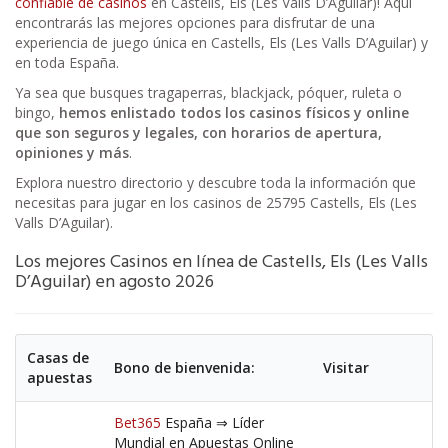
confiable de casinos
en Castells, Els (Les Valls D’Aguilar)! Aquí
encontrarás las mejores opciones para disfrutar de una
experiencia de juego única en Castells, Els (Les Valls D’Aguilar) y
en toda España.
Ya sea que busques tragaperras, blackjack, póquer, ruleta o
bingo,
hemos enlistado todos los casinos físicos y online
que son seguros y legales, con horarios de apertura,
opiniones y más
.
Explora nuestro directorio y descubre toda la información que
necesitas para jugar en los casinos de 25795 Castells, Els (Les
Valls D’Aguilar).
Los mejores Casinos en línea de Castells, Els (Les Valls
D’Aguilar) en agosto 2026
Casas de
Bono de bienvenida:
Visitar
apuestas
Bet365
España ⇒ Líder
Mundial en Apuestas Online