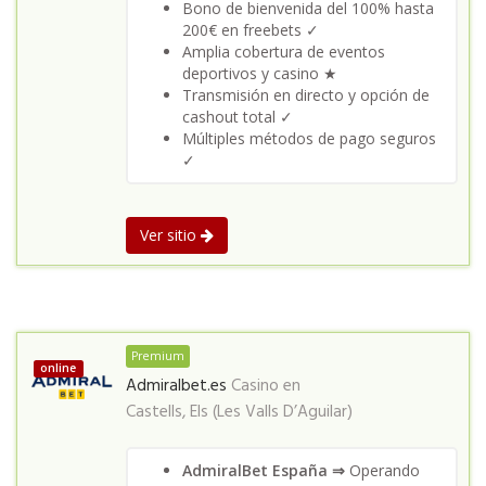
Bono de bienvenida del 100% hasta
200€ en freebets ✓
Amplia cobertura de eventos
deportivos y casino ★
Transmisión en directo y opción de
cashout total ✓
Múltiples métodos de pago seguros
✓
Ver sitio
Premium
online
Admiralbet.es
Casino en
Castells, Els (Les Valls D’Aguilar)
AdmiralBet España ⇒
Operando