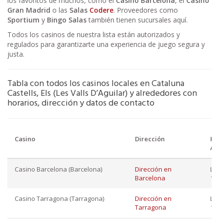
los favoritos de muchos, como el
Casino Barcelona
, el
Casino
Gran Madrid
o las
Salas
Codere
. Proveedores como
Sportium
y
Bingo Salas
también tienen sucursales aquí.
Todos los casinos de nuestra lista están autorizados y
regulados para garantizarte una experiencia de juego segura y
justa.
Tabla con todos los casinos locales en Cataluna
Castells, Els (Les Valls D’Aguilar) y alrededores con
horarios, dirección y datos de contacto
Casino
Dirección
Ho
Ap
Casino Barcelona (Barcelona)
Dirección en
Lu
Barcelona
12:
Casino Tarragona (Tarragona)
Dirección en
Lu
Tarragona
12: