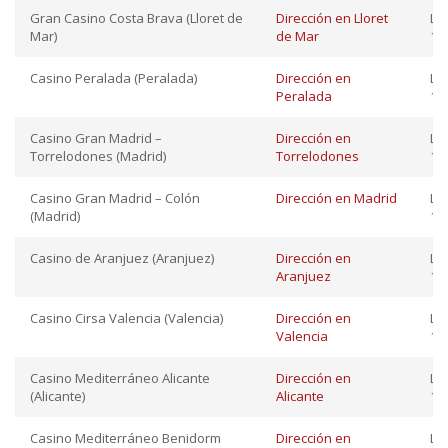
Gran Casino Costa Brava (Lloret de
Dirección en Lloret
Lu
Mar)
de Mar
10:
Casino Peralada (Peralada)
Dirección en
Lu
Peralada
10:
Casino Gran Madrid –
Dirección en
Lu
Torrelodones (Madrid)
Torrelodones
16:
Casino Gran Madrid – Colón
Dirección en Madrid
Lu
(Madrid)
12:
Casino de Aranjuez (Aranjuez)
Dirección en
Lu
Aranjuez
12:
Casino Cirsa Valencia (Valencia)
Dirección en
Lu
Valencia
12:
Casino Mediterráneo Alicante
Dirección en
Lu
(Alicante)
Alicante
10:
Casino Mediterráneo Benidorm
Dirección en
Lu