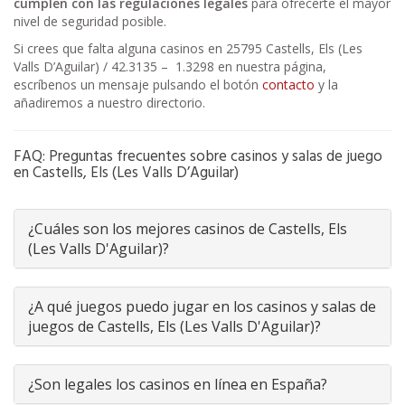
cumplen con las regulaciones legales
para ofrecerte el mayor
nivel de seguridad posible.
Si crees que falta alguna casinos en 25795 Castells, Els (Les
Valls D’Aguilar) / 42.3135 – 1.3298 en nuestra página,
escríbenos un mensaje pulsando el botón
contacto
y la
añadiremos a nuestro directorio.
FAQ: Preguntas frecuentes sobre casinos y salas de juego
en Castells, Els (Les Valls D’Aguilar)
¿Cuáles son los mejores casinos de Castells, Els
(Les Valls D'Aguilar)?
¿A qué juegos puedo jugar en los casinos y salas de
juegos de Castells, Els (Les Valls D'Aguilar)?
¿Son legales los casinos en línea en España?