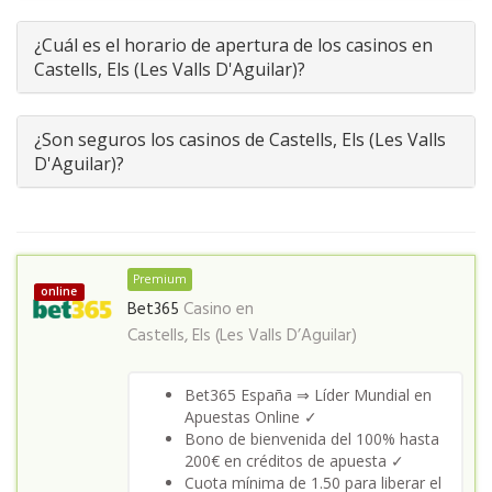
¿Cuál es el horario de apertura de los casinos en
Castells, Els (Les Valls D'Aguilar)?
¿Son seguros los casinos de Castells, Els (Les Valls
D'Aguilar)?
Premium
online
Bet365
Casino en
Castells, Els (Les Valls D’Aguilar)
Bet365 España ⇒ Líder Mundial en
Apuestas Online ✓
Bono de bienvenida del 100% hasta
200€ en créditos de apuesta ✓
Cuota mínima de 1.50 para liberar el