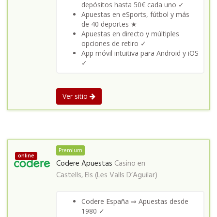
depósitos hasta 50€ cada uno ✓
Apuestas en eSports, fútbol y más
de 40 deportes ★
Apuestas en directo y múltiples
opciones de retiro ✓
App móvil intuitiva para Android y iOS
✓
Ver sitio
Premium
online
Codere Apuestas
Casino en
Castells, Els (Les Valls D’Aguilar)
Codere España ⇒ Apuestas desde
1980 ✓