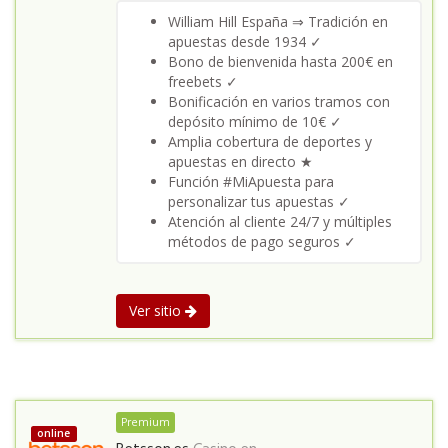
William Hill España ⇒ Tradición en
apuestas desde 1934 ✓
Bono de bienvenida hasta 200€ en
freebets ✓
Bonificación en varios tramos con
depósito mínimo de 10€ ✓
Amplia cobertura de deportes y
apuestas en directo ★
Función #MiApuesta para
personalizar tus apuestas ✓
Atención al cliente 24/7 y múltiples
métodos de pago seguros ✓
Ver sitio
Premium
online