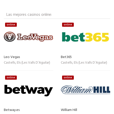
Las mejores casinos online:
online
online
Leo Vegas
Bet365
Castells, Els (Les Valls D’Aguilar)
Castells, Els (Les Valls D’Aguilar)
online
online
Betway.es
William Hill