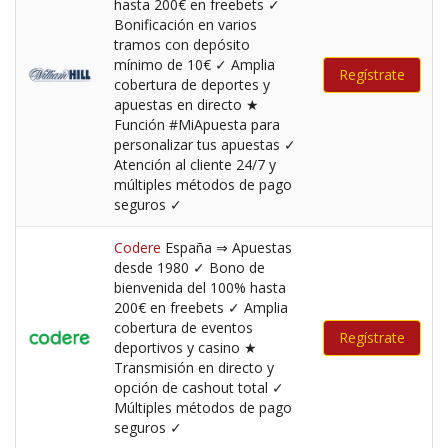
hasta 200€ en freebets ✓
Bonificación en varios
tramos con depósito
mínimo de 10€ ✓ Amplia
Regístrate
cobertura de deportes y
apuestas en directo ★
Función #MiApuesta para
personalizar tus apuestas ✓
Atención al cliente 24/7 y
múltiples métodos de pago
seguros ✓
Codere
España ⇒ Apuestas
desde 1980 ✓ Bono de
bienvenida del 100% hasta
200€ en freebets ✓ Amplia
cobertura de eventos
Regístrate
deportivos y casino ★
Transmisión en directo y
opción de cashout total ✓
Múltiples métodos de pago
seguros ✓