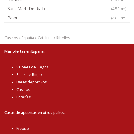
Sant Marti De Rialb
(4.59 km)
Palou
(4.66 km)
Casinos
»
España
»
Cataluna
»
Ribelles
Más ofertas en España:
Salones de Juegos
Salas de Bingo
Bares deportivos
Casinos
Loterías
Casas de apuestas en otros países:
México