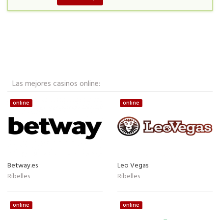
Las mejores casinos online:
online
online
Betway.es
Leo Vegas
Ribelles
Ribelles
online
online