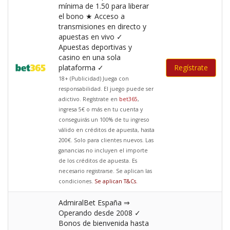
mínima de 1.50 para liberar
el bono ★ Acceso a
transmisiones en directo y
apuestas en vivo ✓
Apuestas deportivas y
casino en una sola
plataforma ✓
Regístrate
18+ (Publicidad) Juega con
responsabilidad. El juego puede ser
adictivo. Regístrate en
bet365
,
ingresa 5€ o más en tu cuenta y
conseguirás un 100% de tu ingreso
válido en créditos de apuesta, hasta
200€. Solo para clientes nuevos. Las
ganancias no incluyen el importe
de los créditos de apuesta. Es
necesario registrarse. Se aplican las
condiciones.
Se aplican T&Cs
.
AdmiralBet España ⇒
Operando desde 2008 ✓
Bonos de bienvenida hasta