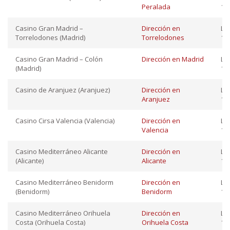
Peralada
10:
Casino Gran Madrid –
Dirección en
Lu
Torrelodones (Madrid)
Torrelodones
16:
Casino Gran Madrid – Colón
Dirección en Madrid
Lu
(Madrid)
12:
Casino de Aranjuez (Aranjuez)
Dirección en
Lu
Aranjuez
12:
Casino Cirsa Valencia (Valencia)
Dirección en
Lu
Valencia
12:
Casino Mediterráneo Alicante
Dirección en
Lu
(Alicante)
Alicante
10:
Casino Mediterráneo Benidorm
Dirección en
Lu
(Benidorm)
Benidorm
10:
Casino Mediterráneo Orihuela
Dirección en
Lu
Costa (Orihuela Costa)
Orihuela Costa
12: