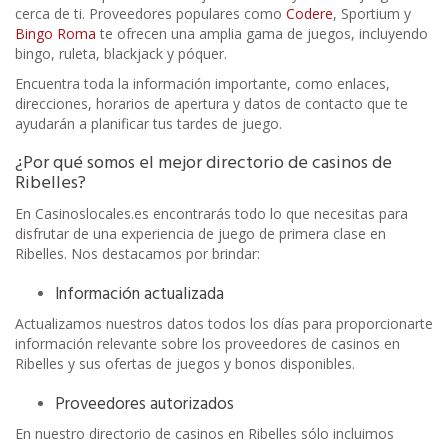
cerca de ti. Proveedores populares como
Codere
, Sportium y
Bingo Roma
te ofrecen una amplia gama de juegos, incluyendo
bingo, ruleta, blackjack y póquer.
Encuentra toda la información importante, como enlaces,
direcciones, horarios de apertura y datos de contacto que te
ayudarán a planificar tus tardes de juego.
¿Por qué somos el mejor directorio de casinos de
Ribelles?
En Casinoslocales.es encontrarás todo lo que necesitas para
disfrutar de una experiencia de juego de primera clase en
Ribelles. Nos destacamos por brindar:
Información actualizada
Actualizamos nuestros datos todos los días para proporcionarte
información relevante sobre los proveedores de casinos en
Ribelles y sus ofertas de juegos y bonos disponibles.
Proveedores autorizados
En nuestro directorio de casinos en Ribelles sólo incluimos