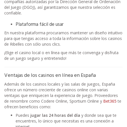
compañías autorizadas por la Dirección General de Ordenación
del Juego (DGOJ), así garantizamos que nuestra selección es
confiable.
Plataforma fácil de usar
En nuestra plataforma procuramos mantener un diseño intuitivo
para que tengas acceso a toda la información sobre los casinos
de Ribelles con sólo unos clics.
¡Elige el casino local o en línea que más te convenga y disfruta
de un juego seguro y entretenido!
Ventajas de los casinos en línea en España
Además de los casinos locales y las salas de juegos, España
ofrece un número creciente de casinos online con varias
ventajas que enriquecen la experiencia de juego. Proveedores
de renombre como Codere Online, Sportium Online y
Bet365
te
ofrecen beneficios como:
Puedes
jugar las 24 horas del día
y donde sea que te
encuentres, lo único que necesitas es una conexión a
internet.