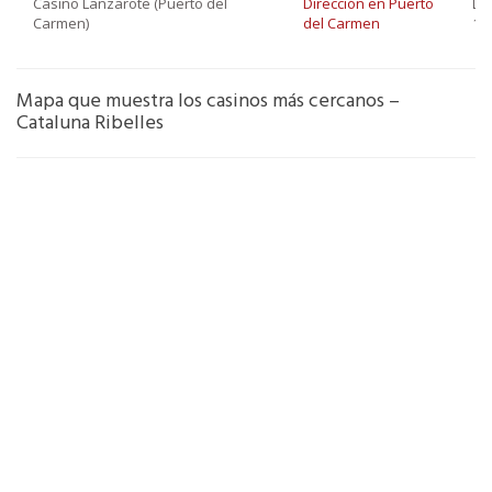
Casino Lanzarote (Puerto del
Dirección en Puerto
Lu
Carmen)
del Carmen
12:
Mapa que muestra los casinos más cercanos –
Cataluna Ribelles