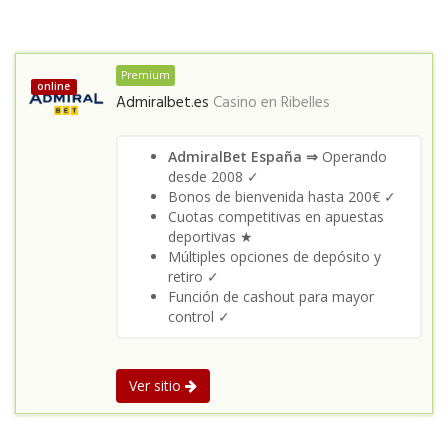
Premium
online
Admiralbet.es
Casino en
Ribelles
AdmiralBet España ⇒
Operando
desde 2008 ✓
Bonos de bienvenida hasta 200€ ✓
Cuotas competitivas en apuestas
deportivas ★
Múltiples opciones de depósito y
retiro ✓
Función de cashout para mayor
control ✓
Ver sitio