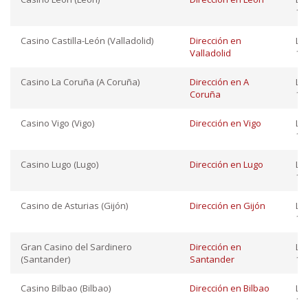
11:
Casino Castilla-León (Valladolid)
Dirección en
Lu
Valladolid
12:
Casino La Coruña (A Coruña)
Dirección en A
Lu
Coruña
12:
Casino Vigo (Vigo)
Dirección en Vigo
Lu
12:
Casino Lugo (Lugo)
Dirección en Lugo
Lu
12:
Casino de Asturias (Gijón)
Dirección en Gijón
Lu
12:
Gran Casino del Sardinero
Dirección en
Lu
(Santander)
Santander
12:
Casino Bilbao (Bilbao)
Dirección en Bilbao
Lu
12: