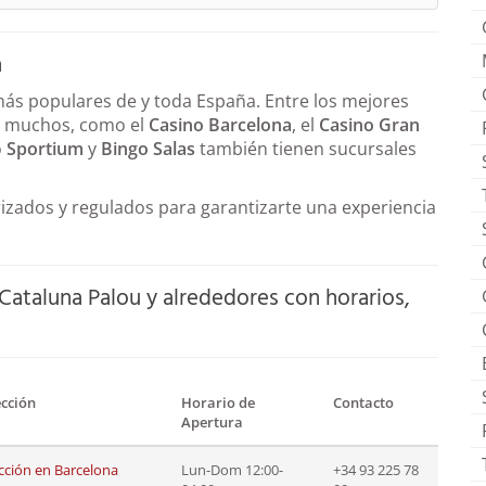
a
más populares de y toda España. Entre los mejores
de muchos, como el
Casino Barcelona
, el
Casino Gran
o
Sportium
y
Bingo Salas
también tienen sucursales
rizados y regulados para garantizarte una experiencia
 Cataluna Palou y alrededores con horarios,
ección
Horario de
Contacto
Apertura
cción en Barcelona
Lun-Dom 12:00-
+34 93 225 78