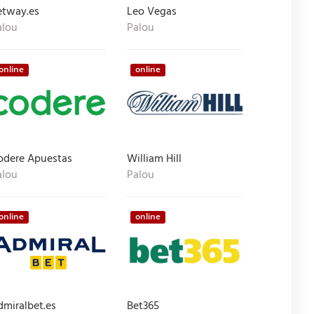
etway.es
Leo Vegas
alou
Palou
online
online
odere Apuestas
William Hill
alou
Palou
online
online
dmiralbet.es
Bet365