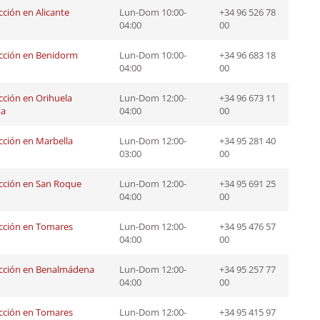
cción en Alicante
Lun-Dom 10:00-
+34 96 526 78
04:00
00
cción en Benidorm
Lun-Dom 10:00-
+34 96 683 18
04:00
00
cción en Orihuela
Lun-Dom 12:00-
+34 96 673 11
ta
04:00
00
cción en Marbella
Lun-Dom 12:00-
+34 95 281 40
03:00
00
cción en San Roque
Lun-Dom 12:00-
+34 95 691 25
04:00
00
cción en Tomares
Lun-Dom 12:00-
+34 95 476 57
04:00
00
ección en Benalmádena
Lun-Dom 12:00-
+34 95 257 77
04:00
00
cción en Tomares
Lun-Dom 12:00-
+34 95 415 97