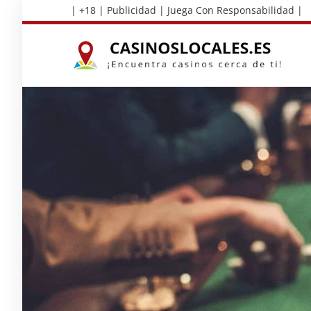
Skip
| +18 | Publicidad | Juega Con Responsabilidad |
to
main
content