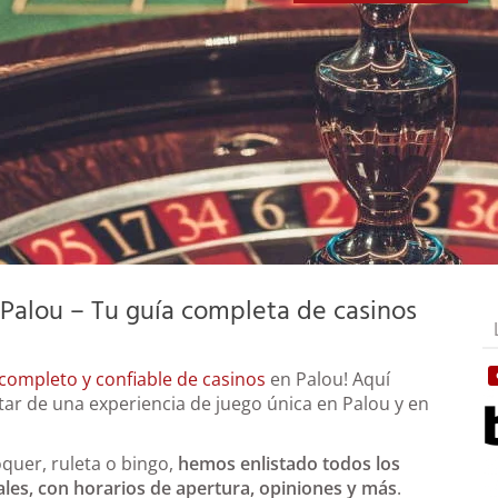
 Palou – Tu guía completa de casinos
 completo y confiable de casinos
en Palou! Aquí
tar de una experiencia de juego única en Palou y en
quer, ruleta o bingo,
hemos enlistado todos los
gales, con horarios de apertura, opiniones y más
.