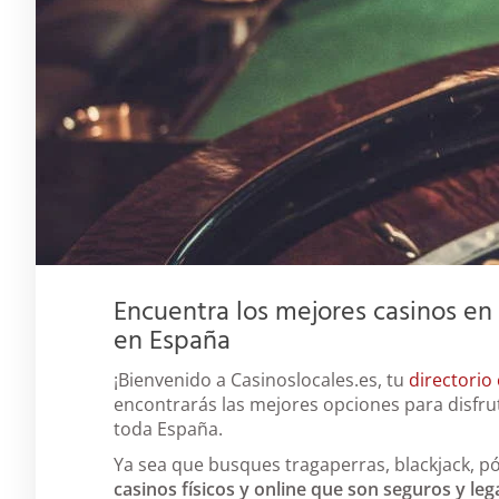
Encuentra los mejores casinos en
en España
¡Bienvenido a Casinoslocales.es, tu
directorio
encontrarás las mejores opciones para disfru
toda España.
Ya sea que busques tragaperras, blackjack, pó
casinos físicos y online que son seguros y le