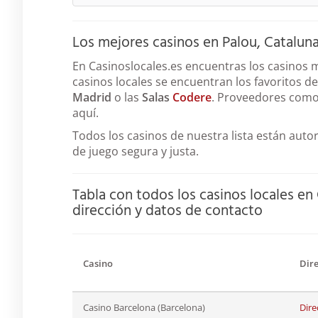
Los mejores casinos en Palou, Catalun
En Casinoslocales.es encuentras los casinos 
casinos locales se encuentran los favoritos 
Madrid
o las
Salas
Codere
. Proveedores com
aquí.
Todos los casinos de nuestra lista están auto
de juego segura y justa.
Tabla con todos los casinos locales en
dirección y datos de contacto
Casino
Dir
Casino Barcelona (Barcelona)
Dire