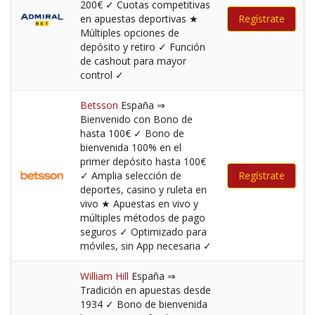
200€ ✓ Cuotas competitivas
en apuestas deportivas ★
Regístrate
Múltiples opciones de
depósito y retiro ✓ Función
de cashout para mayor
control ✓
Betsson
España ⇒
Bienvenido con Bono de
hasta 100€ ✓ Bono de
bienvenida 100% en el
primer depósito hasta 100€
✓ Amplia selección de
Regístrate
deportes, casino y ruleta en
vivo ★ Apuestas en vivo y
múltiples métodos de pago
seguros ✓ Optimizado para
móviles, sin App necesaria ✓
William Hill
España ⇒
Tradición en apuestas desde
1934 ✓ Bono de bienvenida