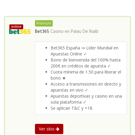
Premium
online
Bet365
Casino en
Palau De Rialb
Bet365 España ⇒ Líder Mundial en
Apuestas Online ✓
Bono de bienvenida del 100% hasta
200€ en créditos de apuesta ✓
Cuota mínima de 1.50 para liberar el
bono ★
Acceso a transmisiones en directo y
apuestas en vivo ✓
Apuestas deportivas y casino en una
sola plataforma ✓
Se aplican T&C y +18.
Ver sitio