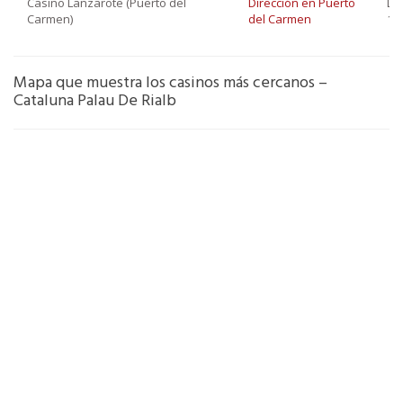
Casino Lanzarote (Puerto del
Dirección en Puerto
Lu
Carmen)
del Carmen
12:
Mapa que muestra los casinos más cercanos –
Cataluna Palau De Rialb