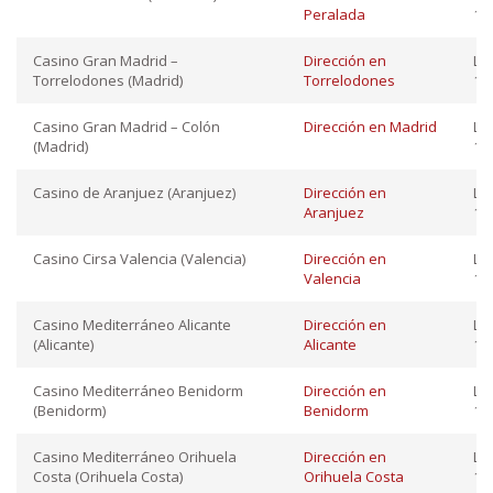
Peralada
10:
Casino Gran Madrid –
Dirección en
Lu
Torrelodones (Madrid)
Torrelodones
16:
Casino Gran Madrid – Colón
Dirección en Madrid
Lu
(Madrid)
12:
Casino de Aranjuez (Aranjuez)
Dirección en
Lu
Aranjuez
12:
Casino Cirsa Valencia (Valencia)
Dirección en
Lu
Valencia
12:
Casino Mediterráneo Alicante
Dirección en
Lu
(Alicante)
Alicante
10:
Casino Mediterráneo Benidorm
Dirección en
Lu
(Benidorm)
Benidorm
10:
Casino Mediterráneo Orihuela
Dirección en
Lu
Costa (Orihuela Costa)
Orihuela Costa
12: