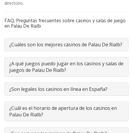
directorio.
FAQ: Preguntas frecuentes sobre casinos y salas de juego
en Palau De Rialb
¿Cuáles son los mejores casinos de Palau De Rialb?
¿A qué juegos puedo jugar en los casinos y salas de
juegos de Palau De Rialb?
¿Son legales los casinos en línea en España?
¿Cuál es el horario de apertura de los casinos en
Palau De Rialb?