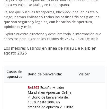
única en Palau De Rialb y en toda España.
Ya sea que busques tragaperras, blackjack, póquer, ruleta o
bingo,
hemos enlistado todos los casinos físicos y online
que son seguros y legales, con horarios de apertura,
opiniones y más
.
Explora nuestro directorio y descubre toda la información que
necesitas para jugar en los casinos de 25747 Palau De Rialb.
Los mejores Casinos en línea de Palau De Rialb en
agosto 2026
Casas de
Bono de bienvenida:
Visitar
apuestas
Bet365
España ⇒ Líder
Mundial en Apuestas Online
✓ Bono de bienvenida del
100% hasta 200€ en
créditos de apuesta ✓ Cuota