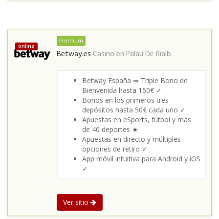
Premium
online
Betway.es
Casino en
Palau De Rialb
Betway España ⇒ Triple Bono de
Bienvenida hasta 150€ ✓
Bonos en los primeros tres
depósitos hasta 50€ cada uno ✓
Apuestas en eSports, fútbol y más
de 40 deportes ★
Apuestas en directo y múltiples
opciones de retiro ✓
App móvil intuitiva para Android y iOS
✓
Ver sitio