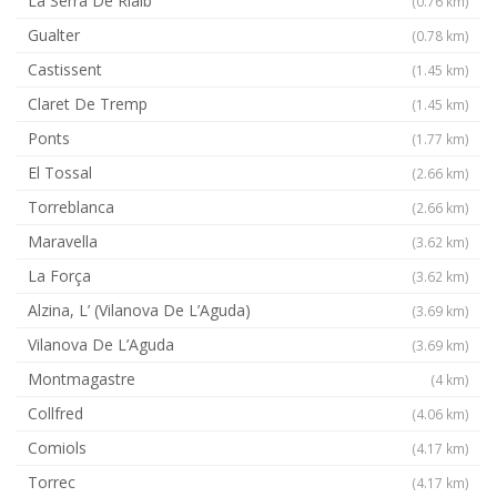
La Serra De Rialb
(0.76 km)
Gualter
(0.78 km)
Castissent
(1.45 km)
Claret De Tremp
(1.45 km)
Ponts
(1.77 km)
El Tossal
(2.66 km)
Torreblanca
(2.66 km)
Maravella
(3.62 km)
La Força
(3.62 km)
Alzina, L’ (Vilanova De L’Aguda)
(3.69 km)
Vilanova De L’Aguda
(3.69 km)
Montmagastre
(4 km)
Collfred
(4.06 km)
Comiols
(4.17 km)
Torrec
(4.17 km)