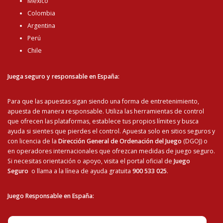
México
Colombia
Argentina
Perú
Chile
Juega seguro y responsable en España:
Para que las apuestas sigan siendo una forma de entretenimiento,
apuesta de manera responsable. Utiliza las herramientas de control
que ofrecen las plataformas, establece tus propios límites y busca
ayuda si sientes que pierdes el control. Apuesta solo en sitios seguros y
con licencia de la
Dirección General de Ordenación del Juego
(DGOJ) o
en operadores internacionales que ofrezcan medidas de juego seguro.
Si necesitas orientación o apoyo, visita el portal oficial de
Juego
Seguro
o llama a la línea de ayuda gratuita
900 533 025
.
Juego Responsable en España
: