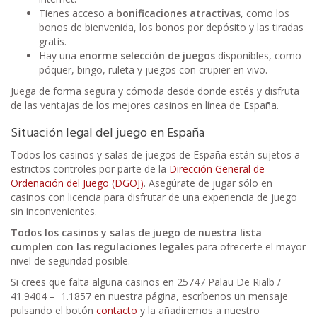
Tienes acceso a
bonificaciones atractivas
, como los
bonos de bienvenida, los bonos por depósito y las tiradas
gratis.
Hay una
enorme selección de juegos
disponibles, como
póquer, bingo, ruleta y juegos con crupier en vivo.
Juega de forma segura y cómoda desde donde estés y disfruta
de las ventajas de los mejores casinos en línea de España.
Situación legal del juego en España
Todos los casinos y salas de juegos de España están sujetos a
estrictos controles por parte de la
Dirección General de
Ordenación del Juego (DGOJ)
. Asegúrate de jugar sólo en
casinos con licencia para disfrutar de una experiencia de juego
sin inconvenientes.
Todos los casinos y salas de juego de nuestra lista
cumplen con las regulaciones legales
para ofrecerte el mayor
nivel de seguridad posible.
Si crees que falta alguna casinos en 25747 Palau De Rialb /
41.9404 – 1.1857 en nuestra página, escríbenos un mensaje
pulsando el botón
contacto
y la añadiremos a nuestro