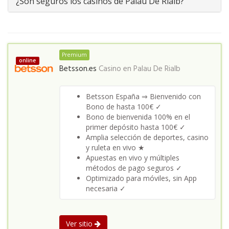
¿Son seguros los casinos de Palau De Rialb?
Premium
online
Betsson.es
Casino en
Palau De Rialb
Betsson España ⇒ Bienvenido con
Bono de hasta 100€ ✓
Bono de bienvenida 100% en el
primer depósito hasta 100€ ✓
Amplia selección de deportes, casino
y ruleta en vivo ★
Apuestas en vivo y múltiples
métodos de pago seguros ✓
Optimizado para móviles, sin App
necesaria ✓
Ver sitio