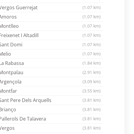
Vergos Guerrejat
(1.07 km)
Amoros
(1.07 km)
Montlleo
(1.07 km)
Freixenet I Altadill
(1.07 km)
Sant Domi
(1.07 km)
Melio
(1.07 km)
La Rabassa
(1.84 km)
Montpalau
(2.91 km)
Argençola
(3.09 km)
Montfar
(3.55 km)
Sant Pere Dels Arquells
(3.81 km)
Brianço
(3.81 km)
Pallerols De Talavera
(3.81 km)
Vergos
(3.81 km)