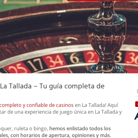
 La Tallada – Tu guía completa de
 completo y confiable de casinos
en La Tallada! Aquí
ar de una experiencia de juego única en La Tallada y
quer, ruleta o bingo,
hemos enlistado todos los
gales, con horarios de apertura, opiniones y más
.