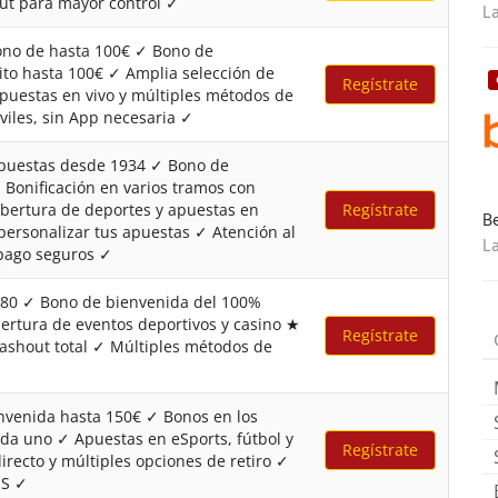
out para mayor control ✓
La
no de hasta 100€ ✓ Bono de
to hasta 100€ ✓ Amplia selección de
Regístrate
Apuestas en vivo y múltiples métodos de
iles, sin App necesaria ✓
puestas desde 1934 ✓ Bono de
 Bonificación en varios tramos con
bertura de deportes y apuestas en
Regístrate
B
ersonalizar tus apuestas ✓ Atención al
La
 pago seguros ✓
80 ✓ Bono de bienvenida del 100%
ertura de eventos deportivos y casino ★
Regístrate
cashout total ✓ Múltiples métodos de
nvenida hasta 150€ ✓ Bonos en los
ada uno ✓ Apuestas en eSports, fútbol y
Regístrate
recto y múltiples opciones de retiro ✓
OS ✓