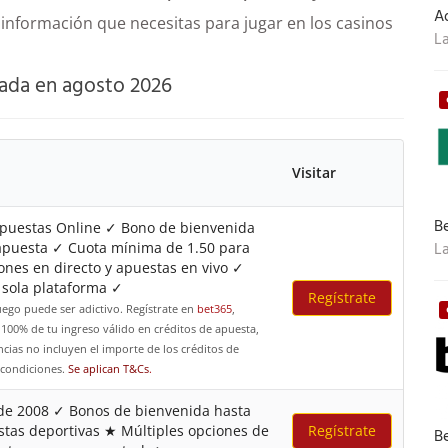
A
 información que necesitas para jugar en los casinos
La
lada en agosto 2026
Visitar
B
puestas Online ✓ Bono de bienvenida
La
 apuesta ✓ Cuota mínima de 1.50 para
ones en directo y apuestas en vivo ✓
 sola plataforma ✓
Regístrate
juego puede ser adictivo. Regístrate en
bet365
,
 100% de tu ingreso válido en créditos de apuesta,
ncias no incluyen el importe de los créditos de
s condiciones.
Se aplican T&Cs
.
e 2008 ✓ Bonos de bienvenida hasta
tas deportivas ★ Múltiples opciones de
Regístrate
B