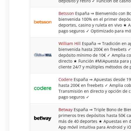
depósito y retiro ✓ Función de cash
Betsson
España ⇒ Bienvenido con Bo
bienvenida 100% en el primer depósi
deportes, casino y ruleta en vivo ★ 
pago seguros ✓ Optimizado para móv
William Hill
España ⇒ Tradición en a
bienvenida hasta 200€ en freebets ✓
depósito mínimo de 10€ ✓ Amplia co
directo ★ Función #MiApuesta para p
cliente 24/7 y múltiples métodos de
Codere
España ⇒ Apuestas desde 19
hasta 200€ en freebets ✓ Amplia cob
Transmisión en directo y opción de 
pago seguros ✓
Betway
España ⇒ Triple Bono de Bie
primeros tres depósitos hasta 50€ c
más de 40 deportes ★ Apuestas en di
App móvil intuitiva para Android y i