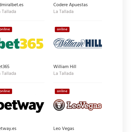
dmiralbet.es
Codere Apuestas
 Tallada
La Tallada
online
online
et365
William Hill
 Tallada
La Tallada
online
online
etway.es
Leo Vegas