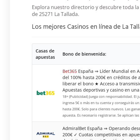
Explora nuestro directorio y descubre toda la
de 25271 La Tallada.
Los mejores Casinos en línea de La Tal
Casas de
Bono de bienvenida:
apuestas
Bet365
España ⇒ Líder Mundial en A
del 100% hasta 200€ en créditos de
liberar el bono ★ Acceso a transmisi
Apuestas deportivas y casino en una
18+ (Publicidad) Juega con responsabilidad. El 
ingresa 5€ o más en tu cuenta y conseguirás un
hasta 200€. Solo para clientes nuevos. Las gana
apuesta. Es necesario registrarse. Se aplican la
AdmiralBet España ⇒ Operando desd
200€ ✓ Cuotas competitivas en apues