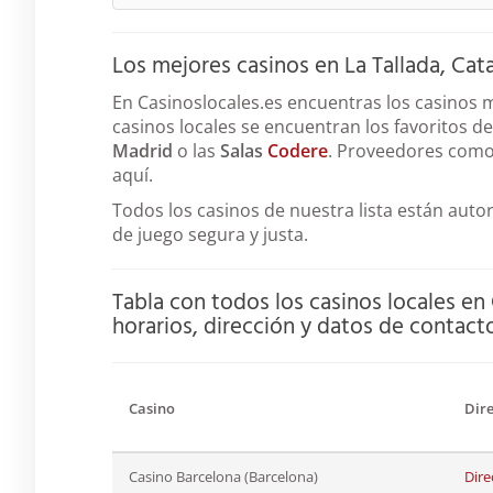
Los mejores casinos en La Tallada, Cat
En Casinoslocales.es encuentras los casinos 
casinos locales se encuentran los favoritos 
Madrid
o las
Salas
Codere
. Proveedores com
aquí.
Todos los casinos de nuestra lista están auto
de juego segura y justa.
Tabla con todos los casinos locales en
horarios, dirección y datos de contact
Casino
Dir
Casino Barcelona (Barcelona)
Dire