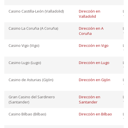
Casino Castilla-León (Valladolid)
Dirección en
Lu
Valladolid
12:
Casino La Coruña (A Coruña)
Dirección en A
Lu
Coruña
12:
Casino Vigo (Vigo)
Dirección en Vigo
Lu
12:
Casino Lugo (Lugo)
Dirección en Lugo
Lu
12:
Casino de Asturias (Gijón)
Dirección en Gijón
Lu
12:
Gran Casino del Sardinero
Dirección en
Lu
(Santander)
Santander
12:
Casino Bilbao (Bilbao)
Dirección en Bilbao
Lu
12: