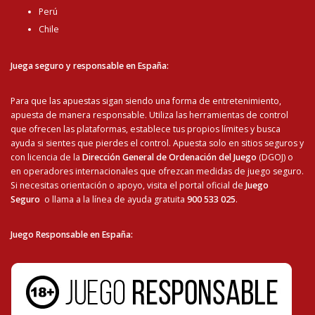
Perú
Chile
Juega seguro y responsable en España:
Para que las apuestas sigan siendo una forma de entretenimiento,
apuesta de manera responsable. Utiliza las herramientas de control
que ofrecen las plataformas, establece tus propios límites y busca
ayuda si sientes que pierdes el control. Apuesta solo en sitios seguros y
con licencia de la
Dirección General de Ordenación del Juego
(DGOJ) o
en operadores internacionales que ofrezcan medidas de juego seguro.
Si necesitas orientación o apoyo, visita el portal oficial de
Juego
Seguro
o llama a la línea de ayuda gratuita
900 533 025
.
Juego Responsable en España
: