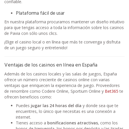
confiable.
Plataforma fácil de usar
En nuestra plataforma procuramos mantener un diseño intuitivo
para que tengas acceso a toda la información sobre los casinos
de Pavia con sólo unos clics.
¡Elige el casino local o en línea que más te convenga y disfruta
de un juego seguro y entretenido!
Ventajas de los casinos en línea en España
Además de los casinos locales y las salas de juegos, España
ofrece un número creciente de casinos online con varias
ventajas que enriquecen la experiencia de juego. Proveedores
de renombre como Codere Online, Sportium Online y
Bet365
te
ofrecen beneficios como:
Puedes
jugar las 24 horas del día
y donde sea que te
encuentres, lo único que necesitas es una conexión a
internet.
Tienes acceso a
bonificaciones atractivas
, como los
bonos de bienvenida, los bonos por depósito y las tiradas