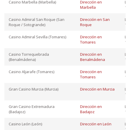
Casino Marbella (Marbella)
Dirección en
Lu
Marbella
12:
Casino Admiral San Roque (San
Dirección en San
Lu
Roque / Sotogrande)
Roque
12:
Casino Admiral Sevilla (Tomares)
Dirección en
Lu
Tomares
12:
Casino Torrequebrada
Dirección en
Lu
(Benalmádena)
Benalmádena
12:
Casino Aljarafe (Tomares)
Dirección en
Lu
Tomares
12:
Gran Casino Murcia (Murcia)
Dirección en Murcia
Lu
12:
Gran Casino Extremadura
Dirección en
Lu
(Badajoz)
Badajoz
12:
Casino León (León)
Dirección en León
Lu
11: