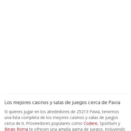
Los mejores casinos y salas de juegos cerca de Pavia
Si quieres jugar en los alrededores de 25213 Pavia, tenemos
una lista completa de los mejores casinos y salas de juegos
cerca de ti. Proveedores populares como
Codere
, Sportium y
Bingo Roma
te ofrecen una amplia gama de juegos, incluyendo