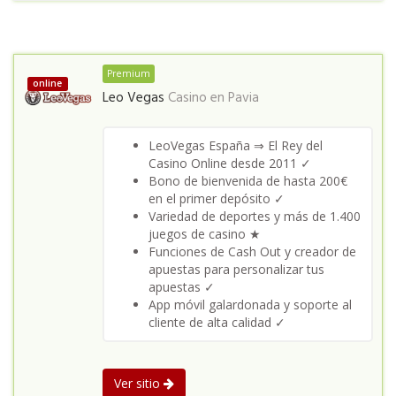
Premium
online
Leo Vegas
Casino en
Pavia
LeoVegas España ⇒ El Rey del
Casino Online desde 2011 ✓
Bono de bienvenida de hasta 200€
en el primer depósito ✓
Variedad de deportes y más de 1.400
juegos de casino ★
Funciones de Cash Out y creador de
apuestas para personalizar tus
apuestas ✓
App móvil galardonada y soporte al
cliente de alta calidad ✓
Ver sitio