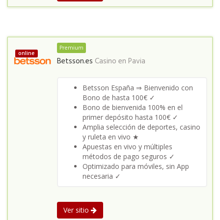
Premium
online
Betsson.es
Casino en
Pavia
Betsson España ⇒ Bienvenido con
Bono de hasta 100€ ✓
Bono de bienvenida 100% en el
primer depósito hasta 100€ ✓
Amplia selección de deportes, casino
y ruleta en vivo ★
Apuestas en vivo y múltiples
métodos de pago seguros ✓
Optimizado para móviles, sin App
necesaria ✓
Ver sitio