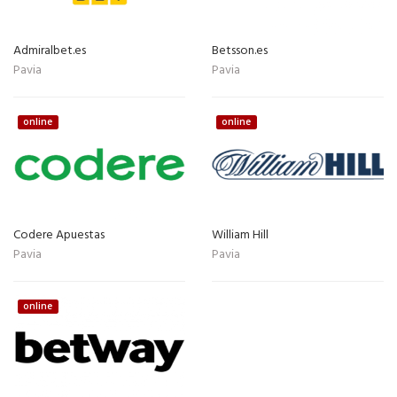
Admiralbet.es
Betsson.es
Pavia
Pavia
online
online
Codere Apuestas
William Hill
Pavia
Pavia
online