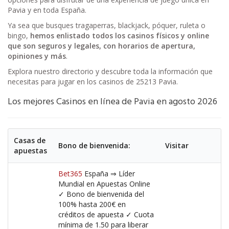
Pavia y en toda España.
Ya sea que busques tragaperras, blackjack, póquer, ruleta o
bingo,
hemos enlistado todos los casinos físicos y online
que son seguros y legales, con horarios de apertura,
opiniones y más
.
Explora nuestro directorio y descubre toda la información que
necesitas para jugar en los casinos de 25213 Pavia.
Los mejores Casinos en línea de Pavia en agosto 2026
Casas de
Bono de bienvenida:
Visitar
apuestas
Bet365
España ⇒ Líder
Mundial en Apuestas Online
✓ Bono de bienvenida del
100% hasta 200€ en
créditos de apuesta ✓ Cuota
mínima de 1.50 para liberar