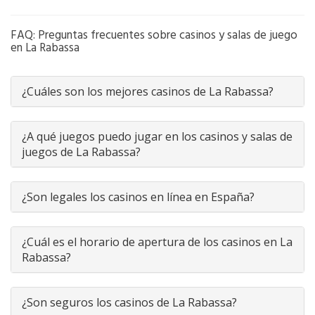
FAQ: Preguntas frecuentes sobre casinos y salas de juego
en La Rabassa
¿Cuáles son los mejores casinos de La Rabassa?
¿A qué juegos puedo jugar en los casinos y salas de
juegos de La Rabassa?
¿Son legales los casinos en línea en España?
¿Cuál es el horario de apertura de los casinos en La
Rabassa?
¿Son seguros los casinos de La Rabassa?