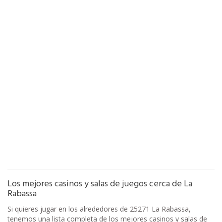
Los mejores casinos y salas de juegos cerca de La
Rabassa
Si quieres jugar en los alrededores de 25271 La Rabassa,
tenemos una lista completa de los mejores casinos y salas de