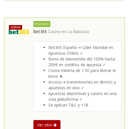
Premium
online
Bet365
Casino en
La Rabassa
Bet365 España ⇒ Líder Mundial en
Apuestas Online ✓
Bono de bienvenida del 100% hasta
200€ en créditos de apuesta ✓
Cuota mínima de 1.50 para liberar el
bono ★
Acceso a transmisiones en directo y
apuestas en vivo ✓
Apuestas deportivas y casino en una
sola plataforma ✓
Se aplican T&C y +18.
Ver sitio