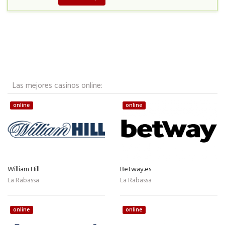
Las mejores casinos online:
online
online
William Hill
Betway.es
La Rabassa
La Rabassa
online
online