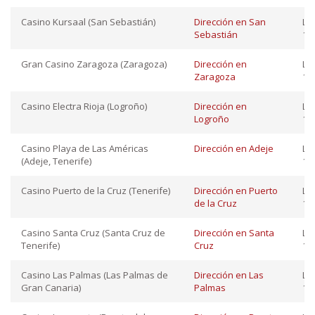
Casino Kursaal (San Sebastián)
Dirección en San
Lu
Sebastián
12:
Gran Casino Zaragoza (Zaragoza)
Dirección en
Lu
Zaragoza
12:
Casino Electra Rioja (Logroño)
Dirección en
Lu
Logroño
12:
Casino Playa de Las Américas
Dirección en Adeje
Lu
(Adeje, Tenerife)
11:
Casino Puerto de la Cruz (Tenerife)
Dirección en Puerto
Lu
de la Cruz
11:
Casino Santa Cruz (Santa Cruz de
Dirección en Santa
Lu
Tenerife)
Cruz
12:
Casino Las Palmas (Las Palmas de
Dirección en Las
Lu
Gran Canaria)
Palmas
12: