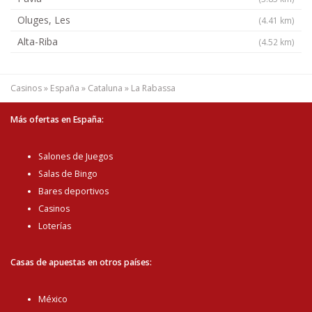
Oluges, Les
(4.41 km)
Alta-Riba
(4.52 km)
Casinos
»
España
»
Cataluna
»
La Rabassa
Más ofertas en España:
Salones de Juegos
Salas de Bingo
Bares deportivos
Casinos
Loterías
Casas de apuestas en otros países:
México