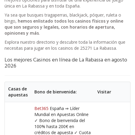
única en La Rabassa y en toda España.
Ya sea que busques tragaperras, blackjack, póquer, ruleta o
bingo,
hemos enlistado todos los casinos físicos y online
que son seguros y legales, con horarios de apertura,
opiniones y más
.
Explora nuestro directorio y descubre toda la información que
necesitas para jugar en los casinos de 25271 La Rabassa.
Los mejores Casinos en línea de La Rabassa en agosto
2026
Casas de
Bono de bienvenida:
Visitar
apuestas
Bet365
España ⇒ Líder
Mundial en Apuestas Online
✓ Bono de bienvenida del
100% hasta 200€ en
créditos de apuesta ✓ Cuota