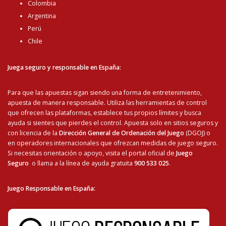
Colombia
Argentina
Perú
Chile
Juega seguro y responsable en España:
Para que las apuestas sigan siendo una forma de entretenimiento,
apuesta de manera responsable. Utiliza las herramientas de control
que ofrecen las plataformas, establece tus propios límites y busca
ayuda si sientes que pierdes el control. Apuesta solo en sitios seguros y
con licencia de la
Dirección General de Ordenación del Juego
(DGOJ) o
en operadores internacionales que ofrezcan medidas de juego seguro.
Si necesitas orientación o apoyo, visita el portal oficial de
Juego
Seguro
o llama a la línea de ayuda gratuita
900 533 025
.
Juego Responsable en España
: