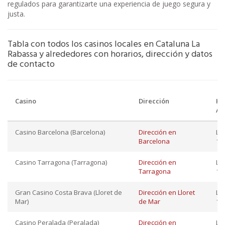
regulados para garantizarte una experiencia de juego segura y
justa.
Tabla con todos los casinos locales en Cataluna La
Rabassa y alrededores con horarios, dirección y datos
de contacto
Casino
Dirección
Ho
Ap
Casino Barcelona (Barcelona)
Dirección en
Lu
Barcelona
12:
Casino Tarragona (Tarragona)
Dirección en
Lu
Tarragona
12:
Gran Casino Costa Brava (Lloret de
Dirección en Lloret
Lu
Mar)
de Mar
10:
Casino Peralada (Peralada)
Dirección en
Lu