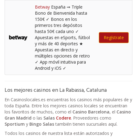
Betway
España ⇒ Triple
Bono de Bienvenida hasta
150€ ✓ Bonos en los
primeros tres depósitos
hasta 50€ cada uno ✓
Apuestas en eSports, fútbol
Regístrate
y más de 40 deportes ★
Apuestas en directo y
múltiples opciones de retiro
✓ App móvil intuitiva para
Android y iOS ✓
Los mejores casinos en La Rabassa, Cataluna
En Casinoslocales.es encuentras los casinos más populares de y
toda España. Entre los mejores casinos locales se encuentran
los favoritos de muchos, como el
Casino Barcelona
, el
Casino
Gran Madrid
o las
Salas
Codere
. Proveedores como
Sportium
y
Bingo Salas
también tienen sucursales aquí.
Todos los casinos de nuestra lista están autorizados y