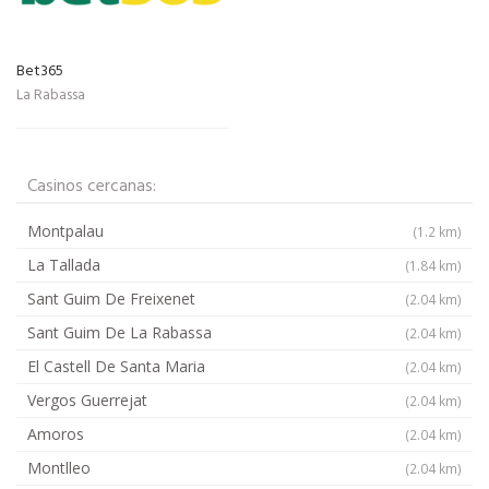
Bet365
La Rabassa
Casinos cercanas:
Montpalau
(1.2 km)
La Tallada
(1.84 km)
Sant Guim De Freixenet
(2.04 km)
Sant Guim De La Rabassa
(2.04 km)
El Castell De Santa Maria
(2.04 km)
Vergos Guerrejat
(2.04 km)
Amoros
(2.04 km)
Montlleo
(2.04 km)