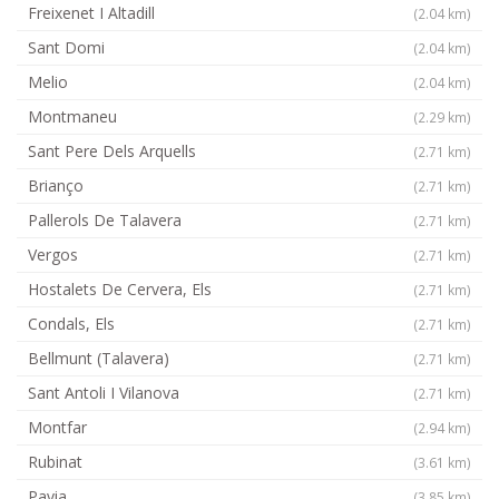
Freixenet I Altadill
(2.04 km)
Sant Domi
(2.04 km)
Melio
(2.04 km)
Montmaneu
(2.29 km)
Sant Pere Dels Arquells
(2.71 km)
Brianço
(2.71 km)
Pallerols De Talavera
(2.71 km)
Vergos
(2.71 km)
Hostalets De Cervera, Els
(2.71 km)
Condals, Els
(2.71 km)
Bellmunt (Talavera)
(2.71 km)
Sant Antoli I Vilanova
(2.71 km)
Montfar
(2.94 km)
Rubinat
(3.61 km)
Pavia
(3.85 km)