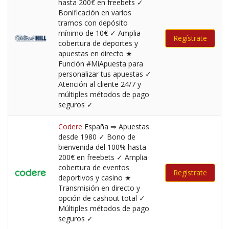
hasta 200€ en freebets ✓
Bonificación en varios
tramos con depósito
mínimo de 10€ ✓ Amplia
Regístrate
cobertura de deportes y
apuestas en directo ★
Función #MiApuesta para
personalizar tus apuestas ✓
Atención al cliente 24/7 y
múltiples métodos de pago
seguros ✓
Codere
España ⇒ Apuestas
desde 1980 ✓ Bono de
bienvenida del 100% hasta
200€ en freebets ✓ Amplia
cobertura de eventos
Regístrate
deportivos y casino ★
Transmisión en directo y
opción de cashout total ✓
Múltiples métodos de pago
seguros ✓