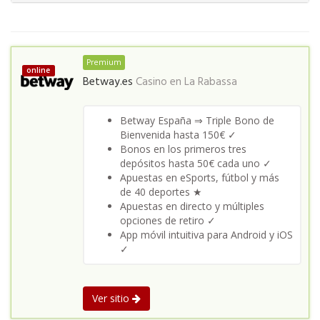
Premium
online
Betway.es
Casino en
La Rabassa
Betway España ⇒ Triple Bono de
Bienvenida hasta 150€ ✓
Bonos en los primeros tres
depósitos hasta 50€ cada uno ✓
Apuestas en eSports, fútbol y más
de 40 deportes ★
Apuestas en directo y múltiples
opciones de retiro ✓
App móvil intuitiva para Android y iOS
✓
Ver sitio