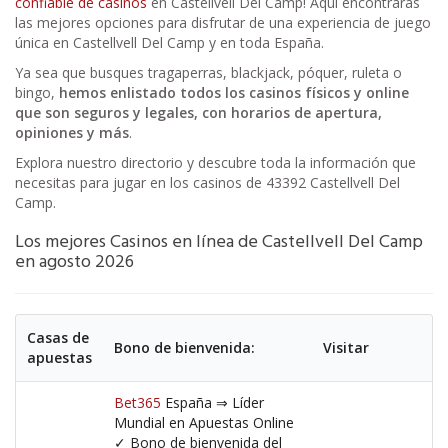
confiable de casinos
en Castellvell Del Camp! Aquí encontrarás
las mejores opciones para disfrutar de una experiencia de juego
única en Castellvell Del Camp y en toda España.
Ya sea que busques tragaperras, blackjack, póquer, ruleta o
bingo,
hemos enlistado todos los casinos físicos y online
que son seguros y legales, con horarios de apertura,
opiniones y más
.
Explora nuestro directorio y descubre toda la información que
necesitas para jugar en los casinos de 43392 Castellvell Del
Camp.
Los mejores Casinos en línea de Castellvell Del Camp
en agosto 2026
Casas de
Bono de bienvenida:
Visitar
apuestas
Bet365
España ⇒ Líder
Mundial en Apuestas Online
✓ Bono de bienvenida del