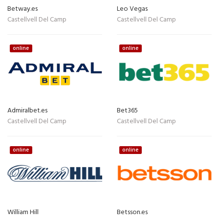
Betway.es
Leo Vegas
Castellvell Del Camp
Castellvell Del Camp
online
online
Admiralbet.es
Bet365
Castellvell Del Camp
Castellvell Del Camp
online
online
William Hill
Betsson.es