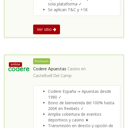
sola plataforma ✓
Se aplican T&C y +18.
Ver sitio
Premium
online
Codere Apuestas
Casino en
Castellvell Del Camp
Codere España ⇒ Apuestas desde
1980 ✓
Bono de bienvenida del 100% hasta
200€ en freebets ✓
Amplia cobertura de eventos
deportivos y casino ★
Transmisión en directo y opción de