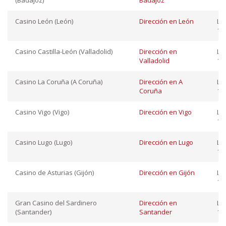
(Badajoz)
Badajoz
12:
Casino León (León)
Dirección en León
Lu
11:
Casino Castilla-León (Valladolid)
Dirección en
Lu
Valladolid
12:
Casino La Coruña (A Coruña)
Dirección en A
Lu
Coruña
12:
Casino Vigo (Vigo)
Dirección en Vigo
Lu
12:
Casino Lugo (Lugo)
Dirección en Lugo
Lu
12:
Casino de Asturias (Gijón)
Dirección en Gijón
Lu
12:
Gran Casino del Sardinero
Dirección en
Lu
(Santander)
Santander
12: