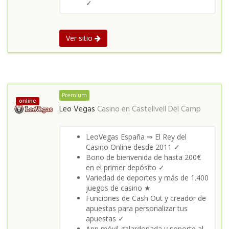
✓
Ver sitio
Premium
online
Leo Vegas
Casino en
Castellvell Del Camp
LeoVegas España ⇒ El Rey del
Casino Online desde 2011 ✓
Bono de bienvenida de hasta 200€
en el primer depósito ✓
Variedad de deportes y más de 1.400
juegos de casino ★
Funciones de Cash Out y creador de
apuestas para personalizar tus
apuestas ✓
App móvil galardonada y soporte al