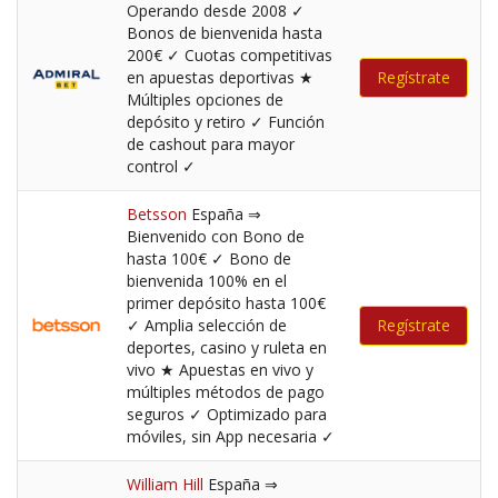
Operando desde 2008 ✓
Bonos de bienvenida hasta
200€ ✓ Cuotas competitivas
en apuestas deportivas ★
Regístrate
Múltiples opciones de
depósito y retiro ✓ Función
de cashout para mayor
control ✓
Betsson
España ⇒
Bienvenido con Bono de
hasta 100€ ✓ Bono de
bienvenida 100% en el
primer depósito hasta 100€
✓ Amplia selección de
Regístrate
deportes, casino y ruleta en
vivo ★ Apuestas en vivo y
múltiples métodos de pago
seguros ✓ Optimizado para
móviles, sin App necesaria ✓
William Hill
España ⇒