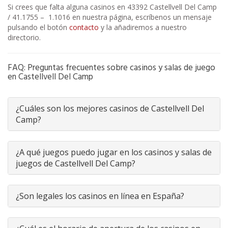
Si crees que falta alguna casinos en 43392 Castellvell Del Camp
/ 41.1755 – 1.1016 en nuestra página, escríbenos un mensaje
pulsando el botón
contacto
y la añadiremos a nuestro
directorio.
FAQ: Preguntas frecuentes sobre casinos y salas de juego
en Castellvell Del Camp
¿Cuáles son los mejores casinos de Castellvell Del
Camp?
¿A qué juegos puedo jugar en los casinos y salas de
juegos de Castellvell Del Camp?
¿Son legales los casinos en línea en España?