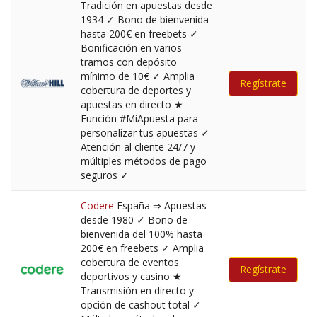
Tradición en apuestas desde
1934 ✓ Bono de bienvenida
hasta 200€ en freebets ✓
Bonificación en varios
tramos con depósito
mínimo de 10€ ✓ Amplia
Regístrate
cobertura de deportes y
apuestas en directo ★
Función #MiApuesta para
personalizar tus apuestas ✓
Atención al cliente 24/7 y
múltiples métodos de pago
seguros ✓
Codere
España ⇒ Apuestas
desde 1980 ✓ Bono de
bienvenida del 100% hasta
200€ en freebets ✓ Amplia
cobertura de eventos
Regístrate
deportivos y casino ★
Transmisión en directo y
opción de cashout total ✓