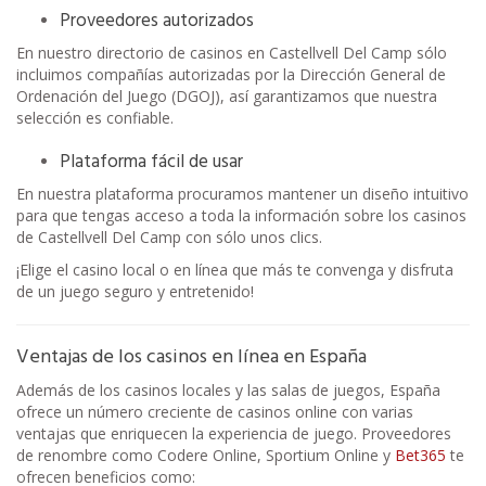
Proveedores autorizados
En nuestro directorio de casinos en Castellvell Del Camp sólo
incluimos compañías autorizadas por la Dirección General de
Ordenación del Juego (DGOJ), así garantizamos que nuestra
selección es confiable.
Plataforma fácil de usar
En nuestra plataforma procuramos mantener un diseño intuitivo
para que tengas acceso a toda la información sobre los casinos
de Castellvell Del Camp con sólo unos clics.
¡Elige el casino local o en línea que más te convenga y disfruta
de un juego seguro y entretenido!
Ventajas de los casinos en línea en España
Además de los casinos locales y las salas de juegos, España
ofrece un número creciente de casinos online con varias
ventajas que enriquecen la experiencia de juego. Proveedores
de renombre como Codere Online, Sportium Online y
Bet365
te
ofrecen beneficios como: