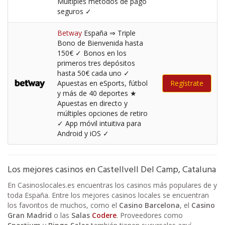
Múltiples métodos de pago
seguros ✓
Betway
España ⇒ Triple
Bono de Bienvenida hasta
150€ ✓ Bonos en los
primeros tres depósitos
hasta 50€ cada uno ✓
Apuestas en eSports, fútbol
Regístrate
y más de 40 deportes ★
Apuestas en directo y
múltiples opciones de retiro
✓ App móvil intuitiva para
Android y iOS ✓
Los mejores casinos en Castellvell Del Camp, Cataluna
En Casinoslocales.es encuentras los casinos más populares de y
toda España. Entre los mejores casinos locales se encuentran
los favoritos de muchos, como el
Casino Barcelona
, el
Casino
Gran Madrid
o las
Salas
Codere
. Proveedores como