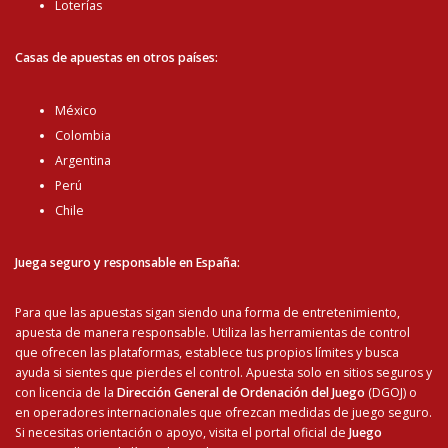
Loterías
Casas de apuestas en otros países:
México
Colombia
Argentina
Perú
Chile
Juega seguro y responsable en España:
Para que las apuestas sigan siendo una forma de entretenimiento,
apuesta de manera responsable. Utiliza las herramientas de control
que ofrecen las plataformas, establece tus propios límites y busca
ayuda si sientes que pierdes el control. Apuesta solo en sitios seguros y
con licencia de la
Dirección General de Ordenación del Juego
(DGOJ) o
en operadores internacionales que ofrezcan medidas de juego seguro.
Si necesitas orientación o apoyo, visita el portal oficial de
Juego