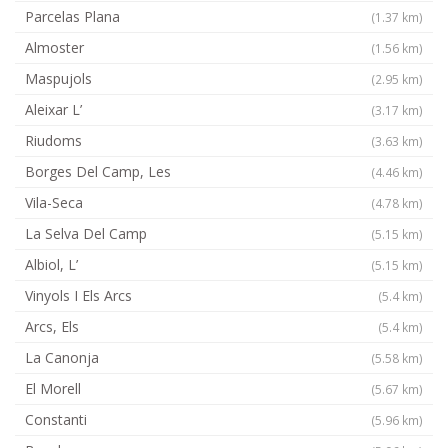
Parcelas Plana
(1.37 km)
Almoster
(1.56 km)
Maspujols
(2.95 km)
Aleixar L’
(3.17 km)
Riudoms
(3.63 km)
Borges Del Camp, Les
(4.46 km)
Vila-Seca
(4.78 km)
La Selva Del Camp
(5.15 km)
Albiol, L’
(5.15 km)
Vinyols I Els Arcs
(5.4 km)
Arcs, Els
(5.4 km)
La Canonja
(5.58 km)
El Morell
(5.67 km)
Constanti
(5.96 km)