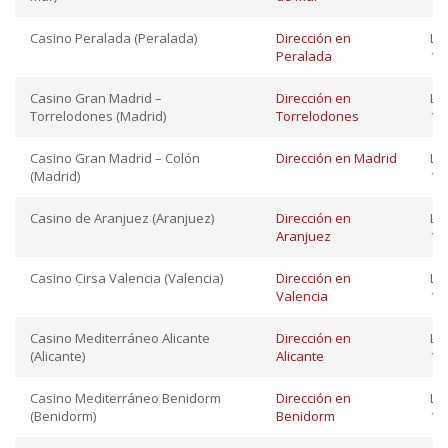
Casino Peralada (Peralada)
Dirección en
Lu
Peralada
10:
Casino Gran Madrid –
Dirección en
Lu
Torrelodones (Madrid)
Torrelodones
16:
Casino Gran Madrid – Colón
Dirección en Madrid
Lu
(Madrid)
12:
Casino de Aranjuez (Aranjuez)
Dirección en
Lu
Aranjuez
12:
Casino Cirsa Valencia (Valencia)
Dirección en
Lu
Valencia
12:
Casino Mediterráneo Alicante
Dirección en
Lu
(Alicante)
Alicante
10:
Casino Mediterráneo Benidorm
Dirección en
Lu
(Benidorm)
Benidorm
10: