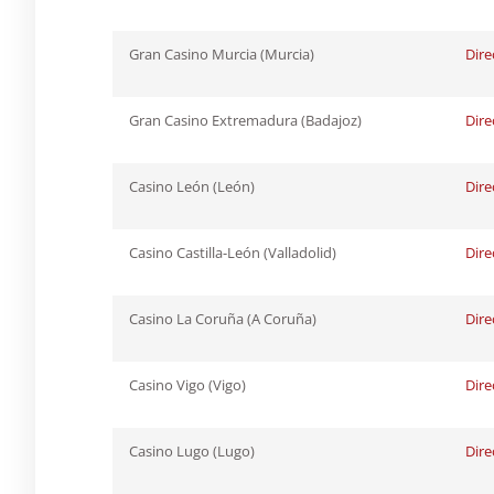
Gran Casino Murcia (Murcia)
Dire
Gran Casino Extremadura (Badajoz)
Dire
Casino León (León)
Dire
Casino Castilla-León (Valladolid)
Dire
Casino La Coruña (A Coruña)
Dire
Casino Vigo (Vigo)
Dire
Casino Lugo (Lugo)
Dire