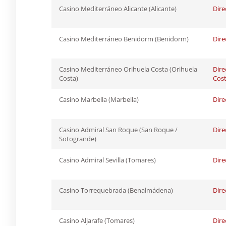
Casino Mediterráneo Alicante (Alicante)
Dire
Casino Mediterráneo Benidorm (Benidorm)
Dire
Casino Mediterráneo Orihuela Costa (Orihuela
Dire
Costa)
Cos
Casino Marbella (Marbella)
Dire
Casino Admiral San Roque (San Roque /
Dire
Sotogrande)
Casino Admiral Sevilla (Tomares)
Dire
Casino Torrequebrada (Benalmádena)
Dir
Casino Aljarafe (Tomares)
Dire