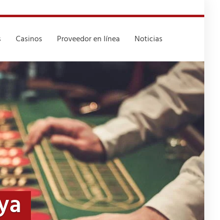
s
Casinos
Proveedor en línea
Noticias
ya