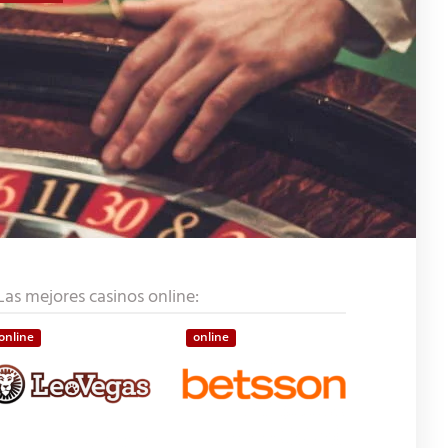
Las mejores casinos online:
online
online