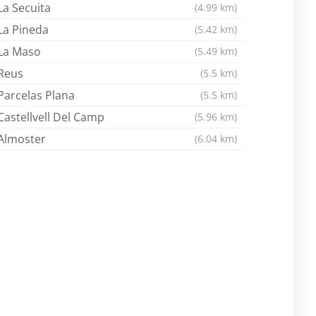
La Secuita
(4.99 km)
La Pineda
(5.42 km)
La Maso
(5.49 km)
Reus
(5.5 km)
Parcelas Plana
(5.5 km)
Castellvell Del Camp
(5.96 km)
Almoster
(6.04 km)