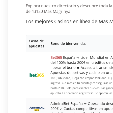
Explora nuestro directorio y descubre toda la
de 43120 Mas Magrinya.
Los mejores Casinos en línea de Mas 
Casas de
Bono de bienvenida:
apuestas
Bet365
España ⇒ Líder Mundial en A
del 100% hasta 200€ en créditos de
liberar el bono ★ Acceso a transmisi
Apuestas deportivas y casino en una
18+ (Publicidad) Juega con responsabilidad. El 
ingresa 5€ o más en tu cuenta y conseguirás un
hasta 200€. Solo para clientes nuevos. Las gana
apuesta. Es necesario registrarse. Se aplican la
AdmiralBet España ⇒ Operando desd
200€ ✓ Cuotas competitivas en apues