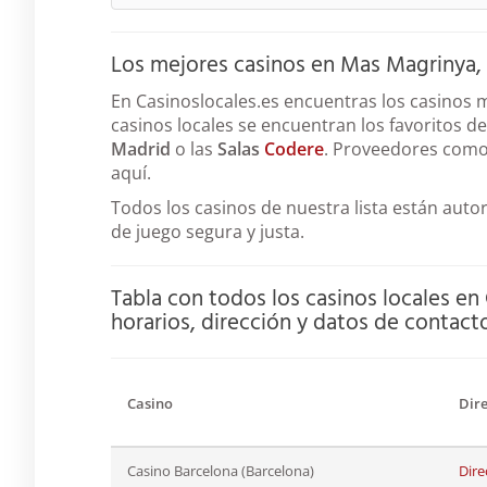
Los mejores casinos en Mas Magrinya,
En Casinoslocales.es encuentras los casinos 
casinos locales se encuentran los favoritos 
Madrid
o las
Salas
Codere
. Proveedores com
aquí.
Todos los casinos de nuestra lista están auto
de juego segura y justa.
Tabla con todos los casinos locales e
horarios, dirección y datos de contact
Casino
Dir
Casino Barcelona (Barcelona)
Dire