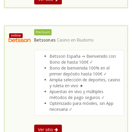
Premium
online
Betsson.es
Casino en
Riudoms
Betsson España ⇒ Bienvenido con
Bono de hasta 100€ ✓
Bono de bienvenida 100% en el
primer depósito hasta 100€ ✓
Amplia selección de deportes, casino
y ruleta en vivo ★
Apuestas en vivo y múltiples
métodos de pago seguros ✓
Optimizado para móviles, sin App
necesaria ✓
Ver sitio