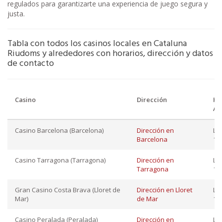
regulados para garantizarte una experiencia de juego segura y
justa.
Tabla con todos los casinos locales en Cataluna
Riudoms y alrededores con horarios, dirección y datos
de contacto
Casino
Dirección
Ho
Ap
Casino Barcelona (Barcelona)
Dirección en
Lu
Barcelona
12:
Casino Tarragona (Tarragona)
Dirección en
Lu
Tarragona
12:
Gran Casino Costa Brava (Lloret de
Dirección en Lloret
Lu
Mar)
de Mar
10:
Casino Peralada (Peralada)
Dirección en
Lu