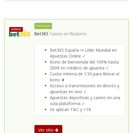
Premium
online
Bet365
Casino en
Riudoms
Bet365 España ⇒ Líder Mundial en
Apuestas Online ✓
Bono de bienvenida del 100% hasta
200€ en créditos de apuesta ✓
Cuota mínima de 1.50 para liberar el
bono ★
Acceso a transmisiones en directo y
apuestas en vivo ✓
Apuestas deportivas y casino en una
sola plataforma ✓
Se aplican T&C y +18.
Ver sitio