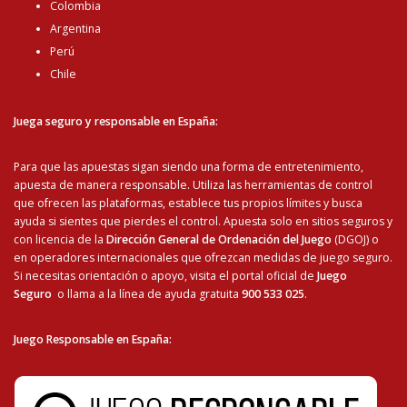
Colombia
Argentina
Perú
Chile
Juega seguro y responsable en España:
Para que las apuestas sigan siendo una forma de entretenimiento,
apuesta de manera responsable. Utiliza las herramientas de control
que ofrecen las plataformas, establece tus propios límites y busca
ayuda si sientes que pierdes el control. Apuesta solo en sitios seguros y
con licencia de la
Dirección General de Ordenación del Juego
(DGOJ) o
en operadores internacionales que ofrezcan medidas de juego seguro.
Si necesitas orientación o apoyo, visita el portal oficial de
Juego
Seguro
o llama a la línea de ayuda gratuita
900 533 025
.
Juego Responsable en España
: