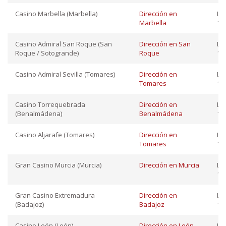
Casino Marbella (Marbella)
Dirección en
Lu
Marbella
12:
Casino Admiral San Roque (San
Dirección en San
Lu
Roque / Sotogrande)
Roque
12:
Casino Admiral Sevilla (Tomares)
Dirección en
Lu
Tomares
12:
Casino Torrequebrada
Dirección en
Lu
(Benalmádena)
Benalmádena
12:
Casino Aljarafe (Tomares)
Dirección en
Lu
Tomares
12:
Gran Casino Murcia (Murcia)
Dirección en Murcia
Lu
12:
Gran Casino Extremadura
Dirección en
Lu
(Badajoz)
Badajoz
12:
Casino León (León)
Dirección en León
Lu