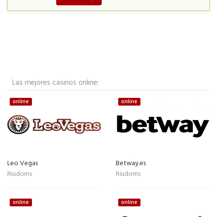
Las mejores casinos online:
online
online
Leo Vegas
Betway.es
Riudoms
Riudoms
online
online