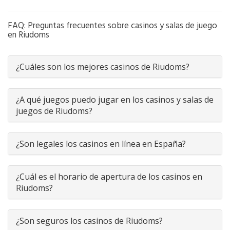
FAQ: Preguntas frecuentes sobre casinos y salas de juego
en Riudoms
¿Cuáles son los mejores casinos de Riudoms?
¿A qué juegos puedo jugar en los casinos y salas de
juegos de Riudoms?
¿Son legales los casinos en línea en España?
¿Cuál es el horario de apertura de los casinos en
Riudoms?
¿Son seguros los casinos de Riudoms?