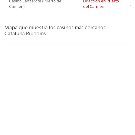
Casino Lanzarote (Puerto del
Dirección en Puerto
Lu
Carmen)
del Carmen
12:
Mapa que muestra los casinos más cercanos –
Cataluna Riudoms