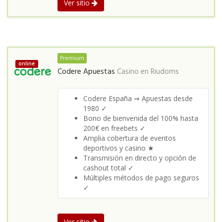
Ver sitio
Premium
online
Codere Apuestas
Casino en
Riudoms
Codere España ⇒ Apuestas desde
1980 ✓
Bono de bienvenida del 100% hasta
200€ en freebets ✓
Amplia cobertura de eventos
deportivos y casino ★
Transmisión en directo y opción de
cashout total ✓
Múltiples métodos de pago seguros
✓
Ver sitio