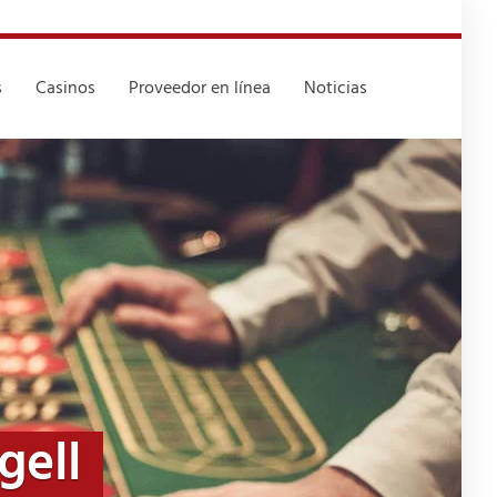
s
Casinos
Proveedor en línea
Noticias
gell