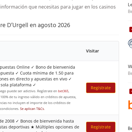
L
 información que necesitas para jugar en los casinos
Be
ire D’Urgell en agosto 2026
Visitar
Wi
puestas Online ✓ Bono de bienvenida
Be
 apuesta ✓ Cuota mínima de 1.50 para
ones en directo y apuestas en vivo ✓
 sola plataforma ✓
Regístrate
juego puede ser adictivo. Regístrate en
bet365
,
 100% de tu ingreso válido en créditos de apuesta,
ncias no incluyen el importe de los créditos de
s condiciones.
Se aplican T&Cs
.
e 2008 ✓ Bonos de bienvenida hasta
tas deportivas ★ Múltiples opciones de
Regístrate
B