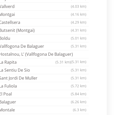
Vallverd
(4.03 km)
Montgai
(4.16 km)
Castellsera
(4.29 km)
Butsenit (Montgai)
(4.31 km)
Boldu
(5.01 km)
Vallfogona De Balaguer
(5.31 km)
Hostalnou, L’ (Vallfogona De Balaguer)
La Rapita
(5.31 km)
(5.31 km)
La Sentiu De Sio
(5.31 km)
Sant Jordi De Muller
(5.31 km)
La Fuliola
(5.72 km)
El Poal
(5.84 km)
Balaguer
(6.26 km)
Montale
(6.3 km)