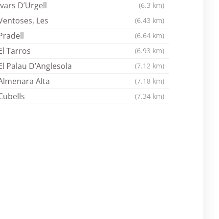
Ivars D’Urgell
(6.3 km)
Ventoses, Les
(6.43 km)
Pradell
(6.64 km)
El Tarros
(6.93 km)
El Palau D’Anglesola
(7.12 km)
Almenara Alta
(7.18 km)
Cubells
(7.34 km)