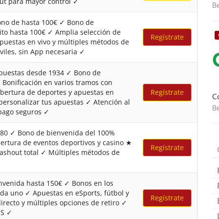
out para mayor control ✓
Be
no de hasta 100€ ✓ Bono de
to hasta 100€ ✓ Amplia selección de
Regístrate
Apuestas en vivo y múltiples métodos de
iles, sin App necesaria ✓
puestas desde 1934 ✓ Bono de
 Bonificación en varios tramos con
bertura de deportes y apuestas en
Regístrate
C
ersonalizar tus apuestas ✓ Atención al
Be
 pago seguros ✓
80 ✓ Bono de bienvenida del 100%
ertura de eventos deportivos y casino ★
Regístrate
cashout total ✓ Múltiples métodos de
nvenida hasta 150€ ✓ Bonos en los
ada uno ✓ Apuestas en eSports, fútbol y
Regístrate
recto y múltiples opciones de retiro ✓
OS ✓