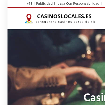
Skip
| +18 | Publicidad | Juega Con Responsabilidad |
to
main
content
Cas