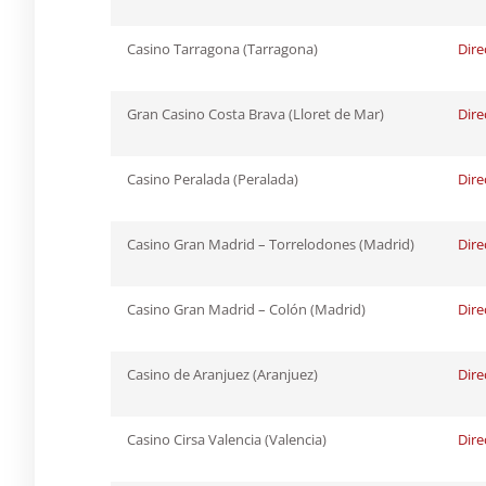
Casino Tarragona (Tarragona)
Dire
Gran Casino Costa Brava (Lloret de Mar)
Dire
Casino Peralada (Peralada)
Dire
Casino Gran Madrid – Torrelodones (Madrid)
Dire
Casino Gran Madrid – Colón (Madrid)
Dire
Casino de Aranjuez (Aranjuez)
Dire
Casino Cirsa Valencia (Valencia)
Dire