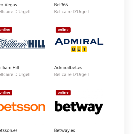
eo Vegas
Bet365
llcaire D’Urgell
Bellcaire D’Urgell
online
online
lliam Hill
Admiralbet.es
llcaire D’Urgell
Bellcaire D’Urgell
online
online
etsson.es
Betway.es