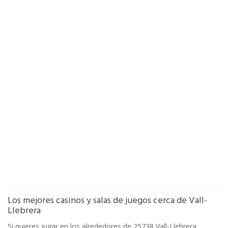
Los mejores casinos y salas de juegos cerca de Vall-
Llebrera
Si quieres jugar en los alrededores de 25738 Vall-Llebrera,