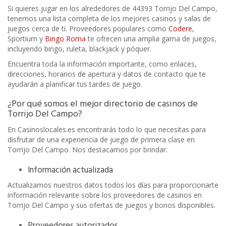
Si quieres jugar en los alrededores de 44393 Torrijo Del Campo,
tenemos una lista completa de los mejores casinos y salas de
juegos cerca de ti. Proveedores populares como
Codere
,
Sportium y
Bingo Roma
te ofrecen una amplia gama de juegos,
incluyendo bingo, ruleta, blackjack y póquer.
Encuentra toda la información importante, como enlaces,
direcciones, horarios de apertura y datos de contacto que te
ayudarán a planificar tus tardes de juego.
¿Por qué somos el mejor directorio de casinos de
Torrijo Del Campo?
En Casinoslocales.es encontrarás todo lo que necesitas para
disfrutar de una experiencia de juego de primera clase en
Torrijo Del Campo. Nos destacamos por brindar:
Información actualizada
Actualizamos nuestros datos todos los días para proporcionarte
información relevante sobre los proveedores de casinos en
Torrijo Del Campo y sus ofertas de juegos y bonos disponibles.
Proveedores autorizados