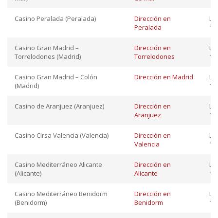
Casino Peralada (Peralada)
Dirección en
Lu
Peralada
10:
Casino Gran Madrid –
Dirección en
Lu
Torrelodones (Madrid)
Torrelodones
16:
Casino Gran Madrid – Colón
Dirección en Madrid
Lu
(Madrid)
12:
Casino de Aranjuez (Aranjuez)
Dirección en
Lu
Aranjuez
12:
Casino Cirsa Valencia (Valencia)
Dirección en
Lu
Valencia
12:
Casino Mediterráneo Alicante
Dirección en
Lu
(Alicante)
Alicante
10:
Casino Mediterráneo Benidorm
Dirección en
Lu
(Benidorm)
Benidorm
10: