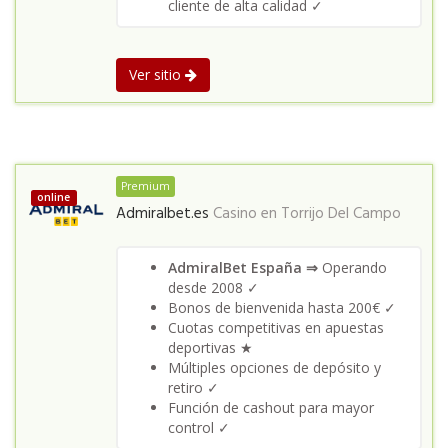
cliente de alta calidad ✓
Ver sitio
Premium
online
Admiralbet.es
Casino en
Torrijo Del Campo
AdmiralBet España ⇒
Operando
desde 2008 ✓
Bonos de bienvenida hasta 200€ ✓
Cuotas competitivas en apuestas
deportivas ★
Múltiples opciones de depósito y
retiro ✓
Función de cashout para mayor
control ✓