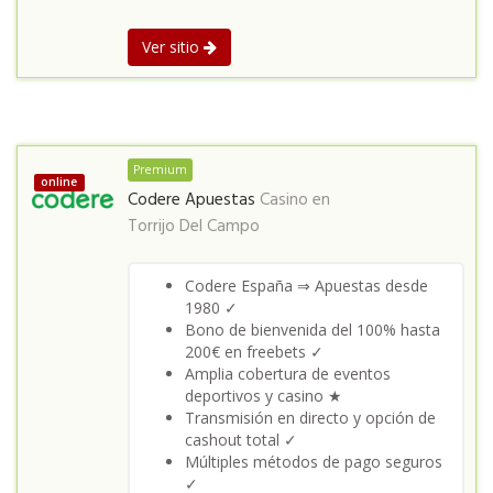
Ver sitio
Premium
online
Codere Apuestas
Casino en
Torrijo Del Campo
Codere España ⇒ Apuestas desde
1980 ✓
Bono de bienvenida del 100% hasta
200€ en freebets ✓
Amplia cobertura de eventos
deportivos y casino ★
Transmisión en directo y opción de
cashout total ✓
Múltiples métodos de pago seguros
✓