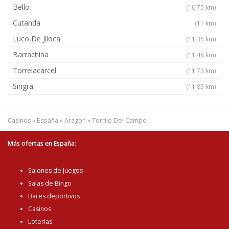
Bello
(10.75 km)
Cutanda
(11 km)
Luco De Jiloca
(11.35 km)
Barrachina
(11.48 km)
Torrelacarcel
(11.73 km)
Singra
(11.85 km)
Casinos
»
España
»
Aragon
»
Torrijo Del Campo
Más ofertas en España:
Salones de Juegos
Salas de Bingo
Bares deportivos
Casinos
Loterías