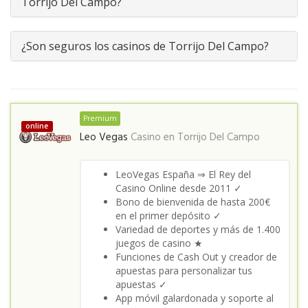
Torrijo Del Campo?
¿Son seguros los casinos de Torrijo Del Campo?
Premium
online
Leo Vegas
Casino en
Torrijo Del Campo
LeoVegas España ⇒ El Rey del
Casino Online desde 2011 ✓
Bono de bienvenida de hasta 200€
en el primer depósito ✓
Variedad de deportes y más de 1.400
juegos de casino ★
Funciones de Cash Out y creador de
apuestas para personalizar tus
apuestas ✓
App móvil galardonada y soporte al