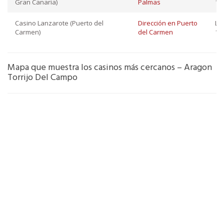
Gran Canaria)
Palmas
12:
Casino Lanzarote (Puerto del
Dirección en Puerto
Lu
Carmen)
del Carmen
12:
Mapa que muestra los casinos más cercanos – Aragon
Torrijo Del Campo