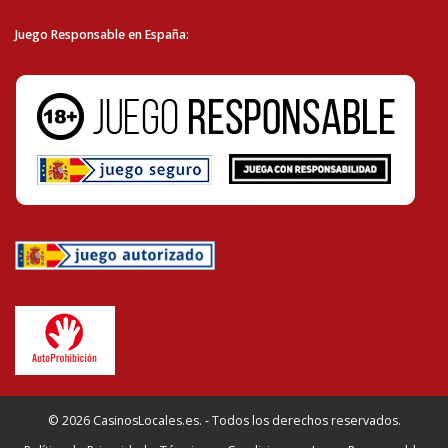
Juego Responsable en España
:
© 2026 CasinosLocales.es. - Todos los derechos reservados.