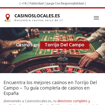
Skip
| +18 | Publicidad | Juega Con Responsabilidad |
to
main
content
Toggl
navig
Casinos en
Torrijo Del Campo
Encuentra los mejores casinos en Torrijo Del
Campo – Tu guía completa de casinos en
España
¡Bienvenido a Casinoslocales.es, tu
directorio completo y