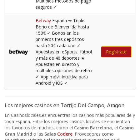
Múltiples métodos de pago
seguros ✓
Betway
España ⇒ Triple
Bono de Bienvenida hasta
150€ ✓ Bonos en los
primeros tres depósitos
hasta 50€ cada uno ✓
Apuestas en eSports, fútbol
Regístrate
y más de 40 deportes ★
Apuestas en directo y
múltiples opciones de retiro
✓ App móvil intuitiva para
Android y iOS ✓
Los mejores casinos en Torrijo Del Campo, Aragon
En Casinoslocales.es encuentras los casinos más populares de y
toda España. Entre los mejores casinos locales se encuentran
los favoritos de muchos, como el
Casino Barcelona
, el
Casino
Gran Madrid
o las
Salas
Codere
. Proveedores como