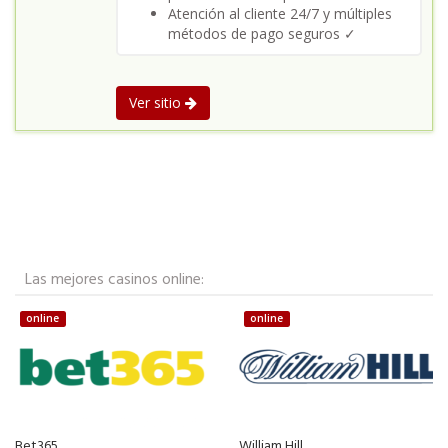
Atención al cliente 24/7 y múltiples
métodos de pago seguros ✓
Ver sitio
Las mejores casinos online:
online
online
Bet365
William Hill