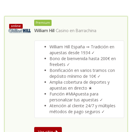
Premium
online
William Hill
Casino en
Barrachina
William Hill España ⇒ Tradición en
apuestas desde 1934 ✓
Bono de bienvenida hasta 200€ en
freebets ✓
Bonificación en varios tramos con
depósito mínimo de 10€ ✓
Amplia cobertura de deportes y
apuestas en directo ★
Función #MiApuesta para
personalizar tus apuestas ✓
Atención al cliente 24/7 y múltiples
métodos de pago seguros ✓
Ver sitio