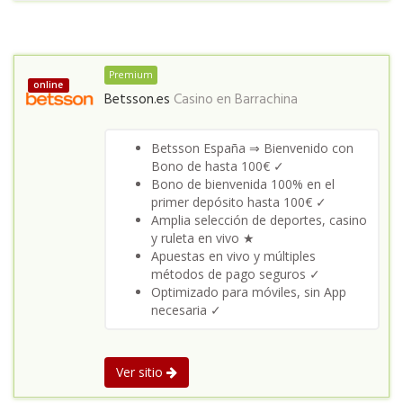
Premium
online
Betsson.es
Casino en
Barrachina
Betsson España ⇒ Bienvenido con
Bono de hasta 100€ ✓
Bono de bienvenida 100% en el
primer depósito hasta 100€ ✓
Amplia selección de deportes, casino
y ruleta en vivo ★
Apuestas en vivo y múltiples
métodos de pago seguros ✓
Optimizado para móviles, sin App
necesaria ✓
Ver sitio