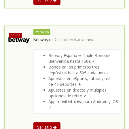
Premium
online
Betway.es
Casino en
Barrachina
Betway España ⇒ Triple Bono de
Bienvenida hasta 150€ ✓
Bonos en los primeros tres
depósitos hasta 50€ cada uno ✓
Apuestas en eSports, fútbol y más
de 40 deportes ★
Apuestas en directo y múltiples
opciones de retiro ✓
App móvil intuitiva para Android y iOS
✓
Ver sitio