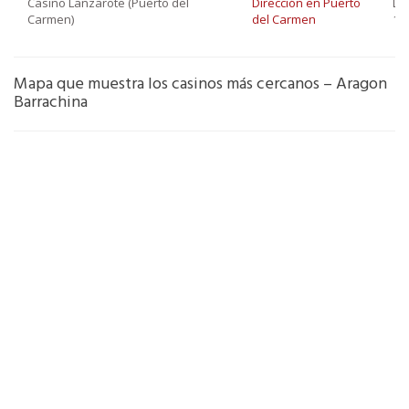
Casino Lanzarote (Puerto del
Dirección en Puerto
Lu
Carmen)
del Carmen
12:
Mapa que muestra los casinos más cercanos – Aragon
Barrachina