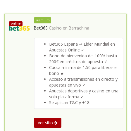
Premium
online
Bet365
Casino en
Barrachina
Bet365 España ⇒ Líder Mundial en
Apuestas Online ✓
Bono de bienvenida del 100% hasta
200€ en créditos de apuesta ✓
Cuota mínima de 1.50 para liberar el
bono ★
Acceso a transmisiones en directo y
apuestas en vivo ✓
Apuestas deportivas y casino en una
sola plataforma ✓
Se aplican T&C y +18.
Ver sitio