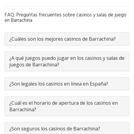
FAQ: Preguntas frecuentes sobre casinos y salas de juego
en Barrachina
¿Cuáles son los mejores casinos de Barrachina?
¿A qué juegos puedo jugar en los casinos y salas de
juegos de Barrachina?
¿Son legales los casinos en línea en España?
¿Cuál es el horario de apertura de los casinos en
Barrachina?
¿Son seguros los casinos de Barrachina?