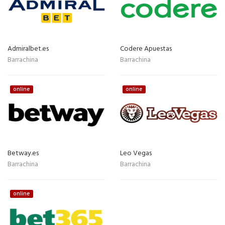
Admiralbet.es
Codere Apuestas
Barrachina
Barrachina
online
online
Betway.es
Leo Vegas
Barrachina
Barrachina
online