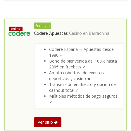
Premium
online
Codere Apuestas
Casino en
Barrachina
Codere España ⇒ Apuestas desde
1980 ✓
Bono de bienvenida del 100% hasta
200€ en freebets ✓
Amplia cobertura de eventos
deportivos y casino ★
Transmisión en directo y opción de
cashout total ✓
Múltiples métodos de pago seguros
✓
Ver sitio