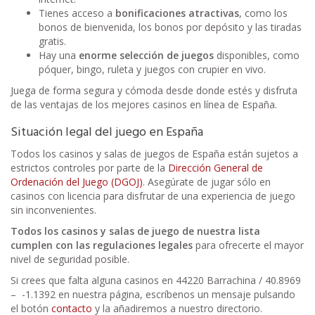
Tienes acceso a
bonificaciones atractivas
, como los
bonos de bienvenida, los bonos por depósito y las tiradas
gratis.
Hay una
enorme selección de juegos
disponibles, como
póquer, bingo, ruleta y juegos con crupier en vivo.
Juega de forma segura y cómoda desde donde estés y disfruta
de las ventajas de los mejores casinos en línea de España.
Situación legal del juego en España
Todos los casinos y salas de juegos de España están sujetos a
estrictos controles por parte de la
Dirección General de
Ordenación del Juego (DGOJ)
. Asegúrate de jugar sólo en
casinos con licencia para disfrutar de una experiencia de juego
sin inconvenientes.
Todos los casinos y salas de juego de nuestra lista
cumplen con las regulaciones legales
para ofrecerte el mayor
nivel de seguridad posible.
Si crees que falta alguna casinos en 44220 Barrachina / 40.8969
– -1.1392 en nuestra página, escríbenos un mensaje pulsando
el botón
contacto
y la añadiremos a nuestro directorio.