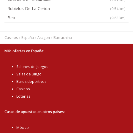
Rubielos De La Cerida
(9.54 km)
Bea
(9.63 km)
Casinos
»
España
»
Aragon
»
Barrachina
Más ofertas en España:
Salones de Juegos
Salas de Bingo
Bares deportivos
Casinos
Loterías
Casas de apuestas en otros países:
México