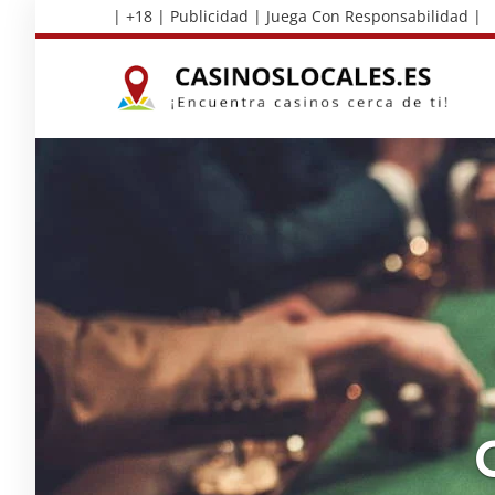
Skip
| +18 | Publicidad | Juega Con Responsabilidad |
to
main
content