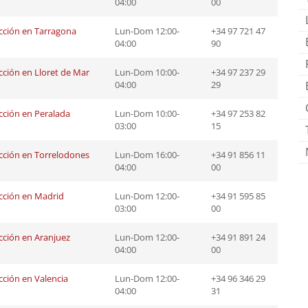
04:00
00
cción en Tarragona
Lun-Dom 12:00-
+34 97 721 47
04:00
90
cción en Lloret de Mar
Lun-Dom 10:00-
+34 97 237 29
04:00
29
cción en Peralada
Lun-Dom 10:00-
+34 97 253 82
03:00
15
cción en Torrelodones
Lun-Dom 16:00-
+34 91 856 11
04:00
00
cción en Madrid
Lun-Dom 12:00-
+34 91 595 85
03:00
00
cción en Aranjuez
Lun-Dom 12:00-
+34 91 891 24
04:00
00
cción en Valencia
Lun-Dom 12:00-
+34 96 346 29
04:00
31