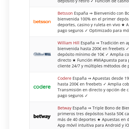
depósito y retiro ✓ Función de cash
Betsson
España ⇒ Bienvenido con Bo
bienvenida 100% en el primer depósi
deportes, casino y ruleta en vivo ★ 
pago seguros ✓ Optimizado para móv
William Hill
España ⇒ Tradición en a
bienvenida hasta 200€ en freebets ✓
depósito mínimo de 10€ ✓ Amplia co
directo ★ Función #MiApuesta para p
cliente 24/7 y múltiples métodos de
Codere
España ⇒ Apuestas desde 19
hasta 200€ en freebets ✓ Amplia cob
Transmisión en directo y opción de 
pago seguros ✓
Betway
España ⇒ Triple Bono de Bie
primeros tres depósitos hasta 50€ c
más de 40 deportes ★ Apuestas en di
App móvil intuitiva para Android y i