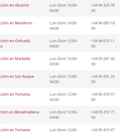
cción en Alicante
Lun-Dom 10:00-
+34 96 526 78
04:00
00
cción en Benidorm
Lun-Dom 10:00-
+34 96 683 18
04:00
00
cción en Orihuela
Lun-Dom 12:00-
+34 96 673 11
ta
04:00
00
cción en Marbella
Lun-Dom 12:00-
+34 95 281 40
03:00
00
cción en San Roque
Lun-Dom 12:00-
+34 95 691 25
04:00
00
cción en Tomares
Lun-Dom 12:00-
+34 95 476 57
04:00
00
ección en Benalmádena
Lun-Dom 12:00-
+34 95 257 77
04:00
00
cción en Tomares
Lun-Dom 12:00-
+34 95 415 97