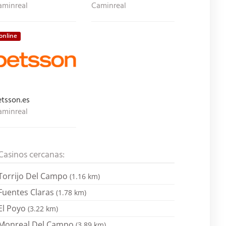
aminreal
Caminreal
online
etsson.es
aminreal
Casinos cercanas:
Torrijo Del Campo
(1.16 km)
Fuentes Claras
(1.78 km)
El Poyo
(3.22 km)
Monreal Del Campo
(3.89 km)