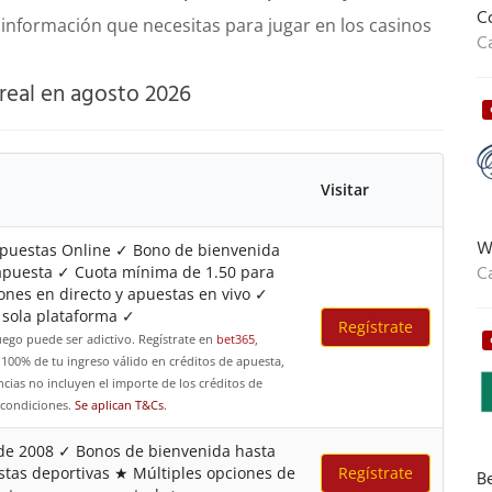
C
 información que necesitas para jugar en los casinos
C
real en agosto 2026
Visitar
Wi
puestas Online ✓ Bono de bienvenida
C
 apuesta ✓ Cuota mínima de 1.50 para
ones en directo y apuestas en vivo ✓
 sola plataforma ✓
Regístrate
juego puede ser adictivo. Regístrate en
bet365
,
 100% de tu ingreso válido en créditos de apuesta,
ncias no incluyen el importe de los créditos de
s condiciones.
Se aplican T&Cs
.
e 2008 ✓ Bonos de bienvenida hasta
tas deportivas ★ Múltiples opciones de
Regístrate
B