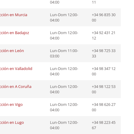
04:00
11
cción en Murcia
Lun-Dom 12:00-
+34 96 835 30
04:00
00
cción en Badajoz
Lun-Dom 12:00-
+34 92 431 21
04:00
12
cción en León
Lun-Dom 11:00-
+34 98 725 33
03:00
33
cción en Valladolid
Lun-Dom 12:00-
+34 98 347 12
04:00
00
cción en A Coruña
Lun-Dom 12:00-
+34 98 122 53
04:00
00
cción en Vigo
Lun-Dom 12:00-
+34 98 626 27
04:00
00
cción en Lugo
Lun-Dom 12:00-
+34 98 223 45
04:00
67