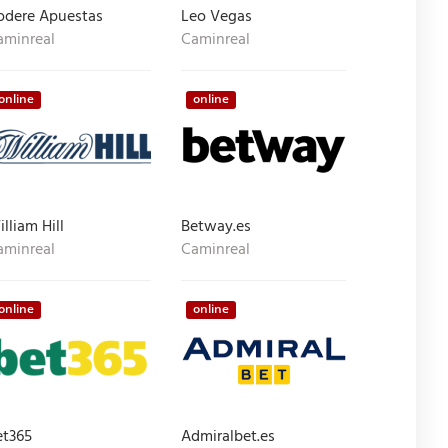
odere Apuestas
Leo Vegas
aminreal
Caminreal
online
online
lliam Hill
Betway.es
aminreal
Caminreal
online
online
et365
Admiralbet.es