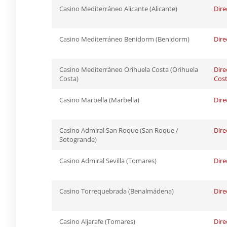
Casino Mediterráneo Alicante (Alicante)
Dire
Casino Mediterráneo Benidorm (Benidorm)
Dire
Casino Mediterráneo Orihuela Costa (Orihuela
Dire
Costa)
Cos
Casino Marbella (Marbella)
Dire
Casino Admiral San Roque (San Roque /
Dire
Sotogrande)
Casino Admiral Sevilla (Tomares)
Dire
Casino Torrequebrada (Benalmádena)
Dir
Casino Aljarafe (Tomares)
Dire