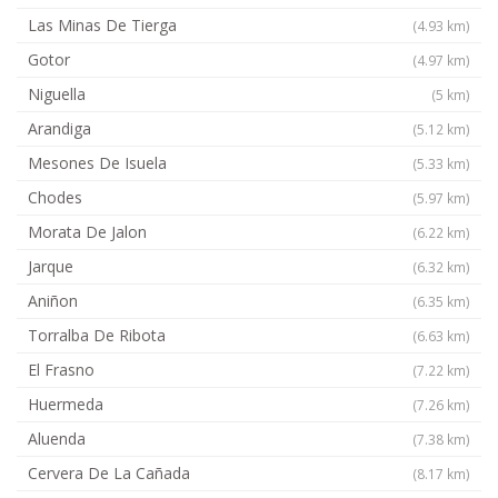
Las Minas De Tierga
(4.93 km)
Gotor
(4.97 km)
Niguella
(5 km)
Arandiga
(5.12 km)
Mesones De Isuela
(5.33 km)
Chodes
(5.97 km)
Morata De Jalon
(6.22 km)
Jarque
(6.32 km)
Aniñon
(6.35 km)
Torralba De Ribota
(6.63 km)
El Frasno
(7.22 km)
Huermeda
(7.26 km)
Aluenda
(7.38 km)
Cervera De La Cañada
(8.17 km)