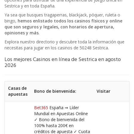
Sestrica y en toda España.
Ya sea que busques tragaperras, blackjack, póquer, ruleta o
bingo,
hemos enlistado todos los casinos físicos y online
que son seguros y legales, con horarios de apertura,
opiniones y más
.
Explora nuestro directorio y descubre toda la información que
necesitas para jugar en los casinos de 50248 Sestrica.
Los mejores Casinos en línea de Sestrica en agosto
2026
Casas de
Bono de bienvenida:
Visitar
apuestas
Bet365
España ⇒ Líder
Mundial en Apuestas Online
✓ Bono de bienvenida del
100% hasta 200€ en
créditos de apuesta ✓ Cuota