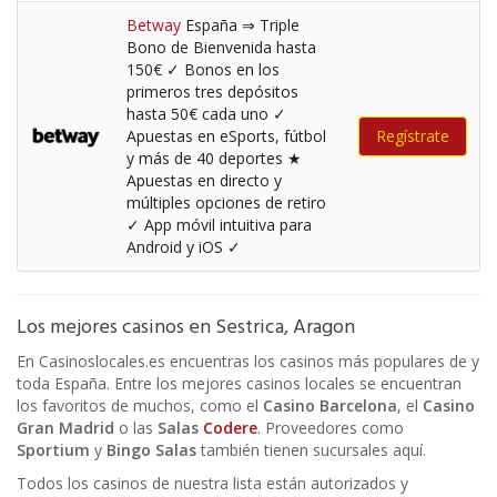
Betway
España ⇒ Triple
Bono de Bienvenida hasta
150€ ✓ Bonos en los
primeros tres depósitos
hasta 50€ cada uno ✓
Apuestas en eSports, fútbol
Regístrate
y más de 40 deportes ★
Apuestas en directo y
múltiples opciones de retiro
✓ App móvil intuitiva para
Android y iOS ✓
Los mejores casinos en Sestrica, Aragon
En Casinoslocales.es encuentras los casinos más populares de y
toda España. Entre los mejores casinos locales se encuentran
los favoritos de muchos, como el
Casino Barcelona
, el
Casino
Gran Madrid
o las
Salas
Codere
. Proveedores como
Sportium
y
Bingo Salas
también tienen sucursales aquí.
Todos los casinos de nuestra lista están autorizados y