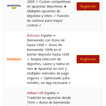
200€ ✓ Cuotas competitivas
en apuestas deportivas ★
Regístrate
Múltiples opciones de
depósito y retiro ✓ Función
de cashout para mayor
control ✓
Betsson
España ⇒
Bienvenido con Bono de
hasta 100€ ✓ Bono de
bienvenida 100% en el
primer depósito hasta 100€
✓ Amplia selección de
Regístrate
deportes, casino y ruleta en
vivo ★ Apuestas en vivo y
múltiples métodos de pago
seguros ✓ Optimizado para
móviles, sin App necesaria ✓
William Hill
España ⇒
Tradición en apuestas desde
1934 ✓ Bono de bienvenida