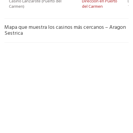
Casino Lanzarote (Puerto del
Dirección en Puerto
Lu
Carmen)
del Carmen
12:
Mapa que muestra los casinos más cercanos – Aragon
Sestrica