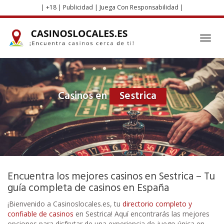
Skip
| +18 | Publicidad | Juega Con Responsabilidad |
to
main
content
Toggl
navig
Casinos en
Sestrica
Encuentra los mejores casinos en Sestrica – Tu
guía completa de casinos en España
¡Bienvenido a Casinoslocales.es, tu
directorio completo y
confiable de casinos
en Sestrica! Aquí encontrarás las mejores
opciones para disfrutar de una experiencia de juego única en