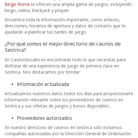
Bingo Roma
te ofrecen una amplia gama de juegos, incluyendo
bingo, ruleta, blackjack y póquer.
Encuentra toda la información importante, como enlaces,
direcciones, horarios de apertura y datos de contacto que te
ayudarán a planificar tus tardes de juego.
¿Por qué somos el mejor directorio de casinos de
Sestrica?
En Casinoslocales.es encontrarás todo lo que necesitas para
disfrutar de una experiencia de juego de primera clase en
Sestrica. Nos destacamos por brindar:
Información actualizada
Actualizamos nuestros datos todos los días para proporcionarte
información relevante sobre los proveedores de casinos en
Sestrica y sus ofertas de juegos y bonos disponibles.
Proveedores autorizados
En nuestro directorio de casinos en Sestrica sólo incluimos
compañías autorizadas por la Dirección General de Ordenación