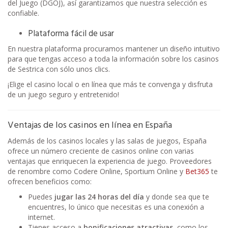
del Juego (DGOJ), así garantizamos que nuestra selección es
confiable.
Plataforma fácil de usar
En nuestra plataforma procuramos mantener un diseño intuitivo
para que tengas acceso a toda la información sobre los casinos
de Sestrica con sólo unos clics.
¡Elige el casino local o en línea que más te convenga y disfruta
de un juego seguro y entretenido!
Ventajas de los casinos en línea en España
Además de los casinos locales y las salas de juegos, España
ofrece un número creciente de casinos online con varias
ventajas que enriquecen la experiencia de juego. Proveedores
de renombre como Codere Online, Sportium Online y
Bet365
te
ofrecen beneficios como:
Puedes
jugar las 24 horas del día
y donde sea que te
encuentres, lo único que necesitas es una conexión a
internet.
Tienes acceso a
bonificaciones atractivas
, como los