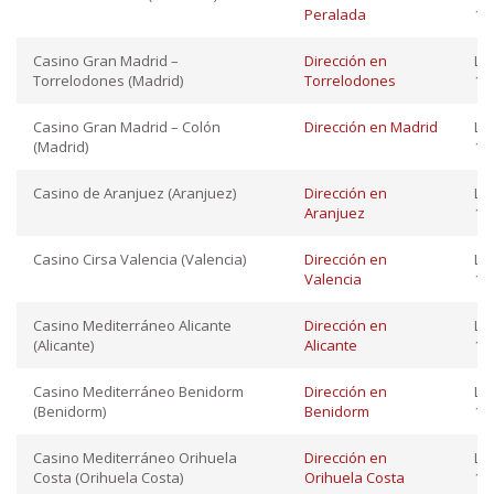
Peralada
10:
Casino Gran Madrid –
Dirección en
Lu
Torrelodones (Madrid)
Torrelodones
16:
Casino Gran Madrid – Colón
Dirección en Madrid
Lu
(Madrid)
12:
Casino de Aranjuez (Aranjuez)
Dirección en
Lu
Aranjuez
12:
Casino Cirsa Valencia (Valencia)
Dirección en
Lu
Valencia
12:
Casino Mediterráneo Alicante
Dirección en
Lu
(Alicante)
Alicante
10:
Casino Mediterráneo Benidorm
Dirección en
Lu
(Benidorm)
Benidorm
10:
Casino Mediterráneo Orihuela
Dirección en
Lu
Costa (Orihuela Costa)
Orihuela Costa
12: