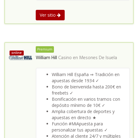
Ver sitio
Premium
online
William Hill
Casino en
Mesones De Isuela
William Hill España ⇒ Tradición en
apuestas desde 1934 ✓
Bono de bienvenida hasta 200€ en
freebets ✓
Bonificación en varios tramos con
depósito mínimo de 10€ ✓
Amplia cobertura de deportes y
apuestas en directo ★
Función #MiApuesta para
personalizar tus apuestas ✓
Atención al cliente 24/7 y múltiples