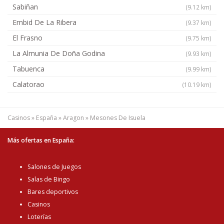
Sabiñan
(9.12 km)
Embid De La Ribera
(9.37 km)
El Frasno
(9.75 km)
La Almunia De Doña Godina
(9.93 km)
Tabuenca
(9.99 km)
Calatorao
(10.19 km)
Casinos
»
España
»
Aragon
»
Mesones De Isuela
Más ofertas en España:
Salones de Juegos
Salas de Bingo
Bares deportivos
Casinos
Loterías