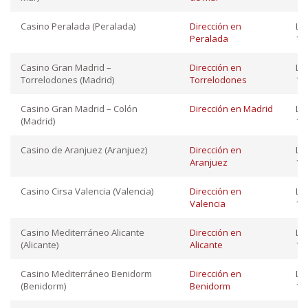
Casino Peralada (Peralada)
Dirección en
Lu
Peralada
10:
Casino Gran Madrid –
Dirección en
Lu
Torrelodones (Madrid)
Torrelodones
16:
Casino Gran Madrid – Colón
Dirección en Madrid
Lu
(Madrid)
12:
Casino de Aranjuez (Aranjuez)
Dirección en
Lu
Aranjuez
12:
Casino Cirsa Valencia (Valencia)
Dirección en
Lu
Valencia
12:
Casino Mediterráneo Alicante
Dirección en
Lu
(Alicante)
Alicante
10:
Casino Mediterráneo Benidorm
Dirección en
Lu
(Benidorm)
Benidorm
10: