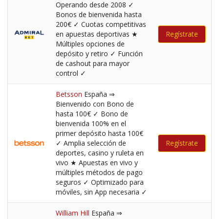
Operando desde 2008 ✓
Bonos de bienvenida hasta
200€ ✓ Cuotas competitivas
en apuestas deportivas ★
Regístrate
Múltiples opciones de
depósito y retiro ✓ Función
de cashout para mayor
control ✓
Betsson
España ⇒
Bienvenido con Bono de
hasta 100€ ✓ Bono de
bienvenida 100% en el
primer depósito hasta 100€
✓ Amplia selección de
Regístrate
deportes, casino y ruleta en
vivo ★ Apuestas en vivo y
múltiples métodos de pago
seguros ✓ Optimizado para
móviles, sin App necesaria ✓
William Hill
España ⇒