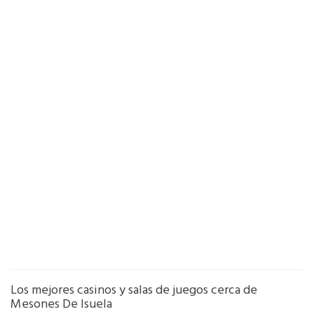
Los mejores casinos y salas de juegos cerca de
Mesones De Isuela