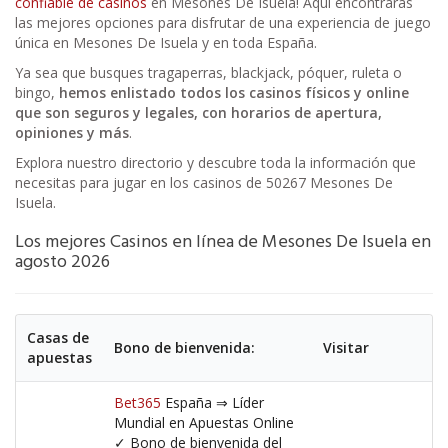
confiable de casinos
en Mesones De Isuela! Aquí encontrarás
las mejores opciones para disfrutar de una experiencia de juego
única en Mesones De Isuela y en toda España.
Ya sea que busques tragaperras, blackjack, póquer, ruleta o
bingo,
hemos enlistado todos los casinos físicos y online
que son seguros y legales, con horarios de apertura,
opiniones y más
.
Explora nuestro directorio y descubre toda la información que
necesitas para jugar en los casinos de 50267 Mesones De
Isuela.
Los mejores Casinos en línea de Mesones De Isuela en
agosto 2026
Casas de
Bono de bienvenida:
Visitar
apuestas
Bet365
España ⇒ Líder
Mundial en Apuestas Online
✓ Bono de bienvenida del