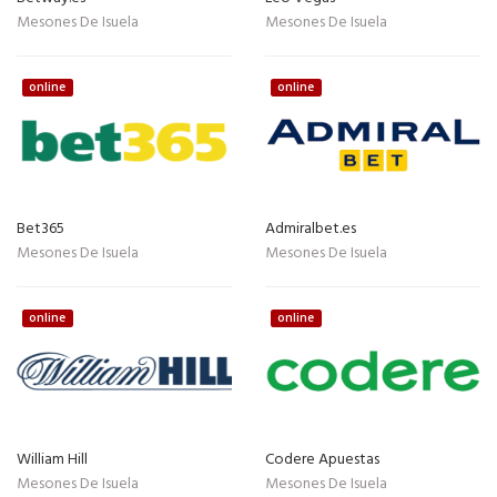
Mesones De Isuela
Mesones De Isuela
online
online
Bet365
Admiralbet.es
Mesones De Isuela
Mesones De Isuela
online
online
William Hill
Codere Apuestas
Mesones De Isuela
Mesones De Isuela