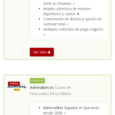
200€ en freebets ✓
Amplia cobertura de eventos
deportivos y casino ★
Transmisión en directo y opción de
cashout total ✓
Múltiples métodos de pago seguros
✓
Ver sitio
Premium
online
Admiralbet.es
Casino en
Paracuellos De La Ribera
AdmiralBet España ⇒
Operando
desde 2008 ✓