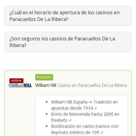
¿Cuál es el horario de apertura de los casinos en
Paracuellos De La Ribera?
¿Son seguros los casinos de Paracuellos De La
Ribera?
Premium
online
William Hill
Casino en
Paracuellos De La Ribera
William Hill España ⇒ Tradición en
apuestas desde 1934 ✓
Bono de bienvenida hasta 200€ en
freebets ✓
Bonificación en varios tramos con
depósito mínimo de 10€ ✓