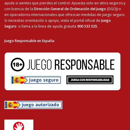
ayuda si sientes que pierdes el control. Apuesta solo en sitios seguros y
con licencia de la
Dirección General de Ordenación del Juego
(DGOJ) o
en operadores internacionales que ofrezcan medidas de juego seguro.
Si necesitas orientación o apoyo, visita el portal oficial de
Juego
Seguro
o llama a la línea de ayuda gratuita
900 533 025
.
Juego Responsable en España
: