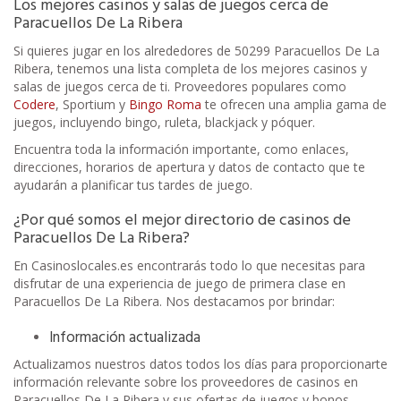
Los mejores casinos y salas de juegos cerca de
Paracuellos De La Ribera
Si quieres jugar en los alrededores de 50299 Paracuellos De La
Ribera, tenemos una lista completa de los mejores casinos y
salas de juegos cerca de ti. Proveedores populares como
Codere
, Sportium y
Bingo Roma
te ofrecen una amplia gama de
juegos, incluyendo bingo, ruleta, blackjack y póquer.
Encuentra toda la información importante, como enlaces,
direcciones, horarios de apertura y datos de contacto que te
ayudarán a planificar tus tardes de juego.
¿Por qué somos el mejor directorio de casinos de
Paracuellos De La Ribera?
En Casinoslocales.es encontrarás todo lo que necesitas para
disfrutar de una experiencia de juego de primera clase en
Paracuellos De La Ribera. Nos destacamos por brindar:
Información actualizada
Actualizamos nuestros datos todos los días para proporcionarte
información relevante sobre los proveedores de casinos en
Paracuellos De La Ribera y sus ofertas de juegos y bonos