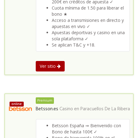
200€ en créditos de apuesta ✓
Cuota mínima de 1.50 para liberar el
bono ★
Acceso a transmisiones en directo y
apuestas en vivo ✓
Apuestas deportivas y casino en una
sola plataforma ✓
Se aplican T&C y +18.
Ver sitio
Premium
online
Betsson.es
Casino en
Paracuellos De La Ribera
Betsson España ⇒ Bienvenido con
Bono de hasta 100€ ✓
Bono de bienvenida 100% en el