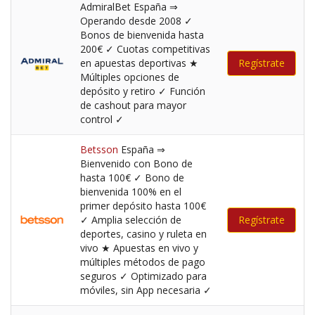
AdmiralBet España ⇒
Operando desde 2008 ✓
Bonos de bienvenida hasta
200€ ✓ Cuotas competitivas
en apuestas deportivas ★
Regístrate
Múltiples opciones de
depósito y retiro ✓ Función
de cashout para mayor
control ✓
Betsson
España ⇒
Bienvenido con Bono de
hasta 100€ ✓ Bono de
bienvenida 100% en el
primer depósito hasta 100€
✓ Amplia selección de
Regístrate
deportes, casino y ruleta en
vivo ★ Apuestas en vivo y
múltiples métodos de pago
seguros ✓ Optimizado para
móviles, sin App necesaria ✓