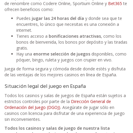
de renombre como Codere Online, Sportium Online y
Bet365
te
ofrecen beneficios como:
Puedes
jugar las 24 horas del día
y donde sea que te
encuentres, lo único que necesitas es una conexión a
internet.
Tienes acceso a
bonificaciones atractivas
, como los
bonos de bienvenida, los bonos por depósito y las tiradas
gratis.
Hay una
enorme selección de juegos
disponibles, como
póquer, bingo, ruleta y juegos con crupier en vivo.
Juega de forma segura y cómoda desde donde estés y disfruta
de las ventajas de los mejores casinos en línea de España.
Situación legal del juego en España
Todos los casinos y salas de juegos de España están sujetos a
estrictos controles por parte de la
Dirección General de
Ordenación del Juego (DGOJ)
. Asegúrate de jugar sólo en
casinos con licencia para disfrutar de una experiencia de juego
sin inconvenientes.
Todos los casinos y salas de juego de nuestra lista