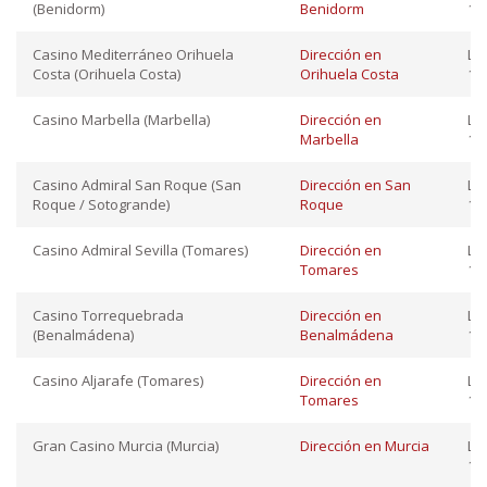
(Benidorm)
Benidorm
10:
Casino Mediterráneo Orihuela
Dirección en
Lu
Costa (Orihuela Costa)
Orihuela Costa
12:
Casino Marbella (Marbella)
Dirección en
Lu
Marbella
12:
Casino Admiral San Roque (San
Dirección en San
Lu
Roque / Sotogrande)
Roque
12:
Casino Admiral Sevilla (Tomares)
Dirección en
Lu
Tomares
12:
Casino Torrequebrada
Dirección en
Lu
(Benalmádena)
Benalmádena
12:
Casino Aljarafe (Tomares)
Dirección en
Lu
Tomares
12:
Gran Casino Murcia (Murcia)
Dirección en Murcia
Lu
12: