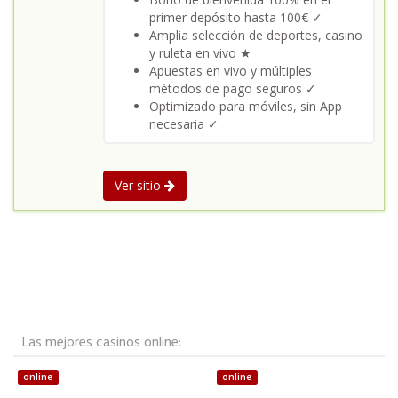
primer depósito hasta 100€ ✓
Amplia selección de deportes, casino
y ruleta en vivo ★
Apuestas en vivo y múltiples
métodos de pago seguros ✓
Optimizado para móviles, sin App
necesaria ✓
Ver sitio
Las mejores casinos online:
online
online