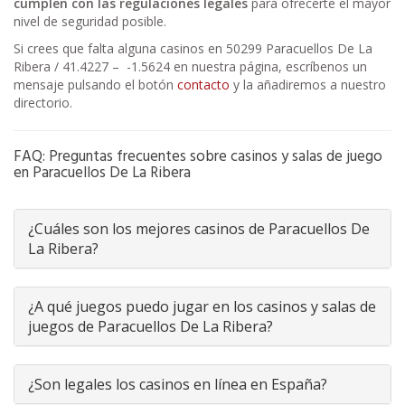
cumplen con las regulaciones legales
para ofrecerte el mayor
nivel de seguridad posible.
Si crees que falta alguna casinos en 50299 Paracuellos De La
Ribera / 41.4227 – -1.5624 en nuestra página, escríbenos un
mensaje pulsando el botón
contacto
y la añadiremos a nuestro
directorio.
FAQ: Preguntas frecuentes sobre casinos y salas de juego
en Paracuellos De La Ribera
¿Cuáles son los mejores casinos de Paracuellos De
La Ribera?
¿A qué juegos puedo jugar en los casinos y salas de
juegos de Paracuellos De La Ribera?
¿Son legales los casinos en línea en España?