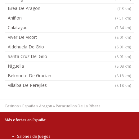
Brea De Aragon
(7.3 km)
Aniñon
(7.51 km)
Calatayud
(7.84 km)
Viver De Vicort
(8.01 km)
Aldehuela De Grio
(8.01 km)
Santa Cruz Del Grio
(8.01 km)
Niguella
(8.08 km)
Belmonte De Gracian
(8.18 km)
Villalba De Perejiles
(8.18 km)
Casinos
»
España
»
Aragon
»
Paracuellos De La Ribera
Más ofertas en España:
Salones de Juegos