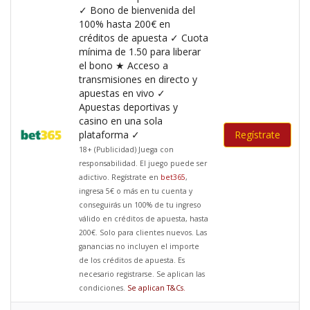
✓ Bono de bienvenida del
100% hasta 200€ en
créditos de apuesta ✓ Cuota
mínima de 1.50 para liberar
el bono ★ Acceso a
transmisiones en directo y
apuestas en vivo ✓
Apuestas deportivas y
casino en una sola
plataforma ✓
Regístrate
18+ (Publicidad) Juega con
responsabilidad. El juego puede ser
adictivo. Regístrate en
bet365
,
ingresa 5€ o más en tu cuenta y
conseguirás un 100% de tu ingreso
válido en créditos de apuesta, hasta
200€. Solo para clientes nuevos. Las
ganancias no incluyen el importe
de los créditos de apuesta. Es
necesario registrarse. Se aplican las
condiciones.
Se aplican T&Cs
.