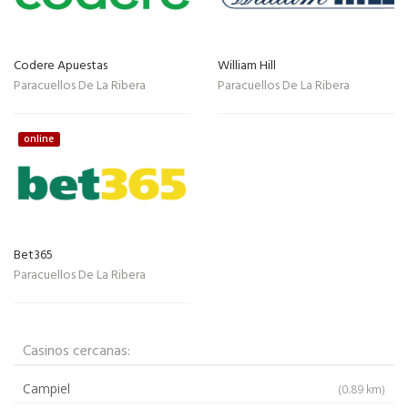
Codere Apuestas
William Hill
Paracuellos De La Ribera
Paracuellos De La Ribera
online
Bet365
Paracuellos De La Ribera
Casinos cercanas:
Campiel
(0.89 km)