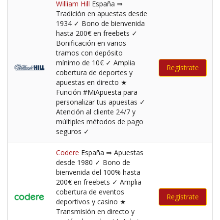
William Hill
España ⇒
Tradición en apuestas desde
1934 ✓ Bono de bienvenida
hasta 200€ en freebets ✓
Bonificación en varios
tramos con depósito
mínimo de 10€ ✓ Amplia
Regístrate
cobertura de deportes y
apuestas en directo ★
Función #MiApuesta para
personalizar tus apuestas ✓
Atención al cliente 24/7 y
múltiples métodos de pago
seguros ✓
Codere
España ⇒ Apuestas
desde 1980 ✓ Bono de
bienvenida del 100% hasta
200€ en freebets ✓ Amplia
cobertura de eventos
Regístrate
deportivos y casino ★
Transmisión en directo y